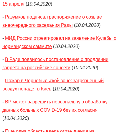
15 апреля
(
10.04.2020
)
-
Разумков подписал распоряжение о созыве
внеочередного заседания Рады
(
10.04.2020
)
-
МИД России отреагировал на заявление Кулебы о
нормандском саммите
(
10.04.2020
)
-
В Раде появилось постановление о продлении
запрета на российские соцсети
(
10.04.2020
)
-
Пожар в Чернобыльской зоне: загрязненный
воздух попадет в Киев
(
10.04.2020
)
-
ВР может разрешить персональную обработку
данных больных СOVID-19 без их согласия
(
10.04.2020
)
-
Еще одна область ввела ограничения на