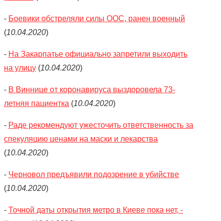
-
Боевики обстреляли силы ООС, ранен военный
(
10.04.2020
)
-
На Закарпатье официально запретили выходить
на улицу
(
10.04.2020
)
-
В Виннице от коронавируса выздоровела 73-
летняя пациентка
(
10.04.2020
)
-
Раде рекомендуют ужесточить ответственность за
спекуляцию ценами на маски и лекарства
(
10.04.2020
)
-
Черновол предъявили подозрение в убийстве
(
10.04.2020
)
-
Точной даты открытия метро в Киеве пока нет, -