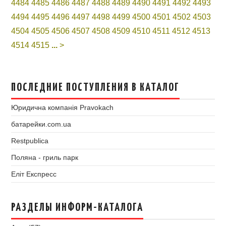
4484
4485
4486
4487
4488
4489
4490
4491
4492
4493
4494
4495
4496
4497
4498
4499
4500
4501
4502
4503
4504
4505
4506
4507
4508
4509
4510
4511
4512
4513
4514
4515
...
>
ПОСЛЕДНИЕ ПОСТУПЛЕНИЯ В КАТАЛОГ
Юридична компанія Pravokach
батарейки.com.ua
Restpublica
Поляна - гриль парк
Еліт Експресс
РАЗДЕЛЫ ИНФОРМ-КАТАЛОГА