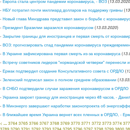
-
Европа стала центром пандемии коронавируса, - ВОЗ
(
13.03.202
-
НБУ потратил почти миллиард долларов на поддержку гривны
(
13
-
Новый глава Минздрава представил закон о борьбе с коронавиру
-
Президент Бразилии заразился коронавирусом
(
13.03.2020
)
-
Закрытие границы для иностранцев и первая смерть от коронави
-
ВОЗ: прогнозировать спад пандемии коронавируса преждевреме
-
В Украине зафиксирована первая смерть из-за коронавируса
(
13.
-
Встречу советников лидеров "нормандской четверки" перенесли и
-
Ермак подтвердил создание Консультативного совета с ОРДЛО
(
1
-
Зеленский подписал закон о полном среднем образовании
(
13.03
-
В СНБО подтвердили случаи заражения коронавирусом в ОРДЛО
-
Украина закроет границу для иностранцев через 48 часов, - Дани
-
В Минэнерго завершают наработки законопроекта об энергоэффе
-
В ближайшее время Украина вернет всех пленных в ОРДЛО, - Ер
<
...
3764
3765
3766
3767
3768
3769
3770
3771
3772
3773
3774
377
3789
3790
3791
3792
3793
3794
3795
3796
3797
3798
3799
3800
38