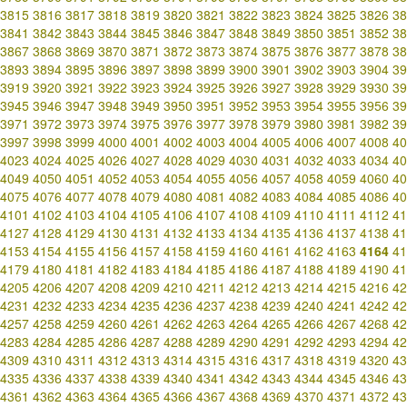
3815
3816
3817
3818
3819
3820
3821
3822
3823
3824
3825
3826
38
3841
3842
3843
3844
3845
3846
3847
3848
3849
3850
3851
3852
38
3867
3868
3869
3870
3871
3872
3873
3874
3875
3876
3877
3878
38
3893
3894
3895
3896
3897
3898
3899
3900
3901
3902
3903
3904
39
3919
3920
3921
3922
3923
3924
3925
3926
3927
3928
3929
3930
39
3945
3946
3947
3948
3949
3950
3951
3952
3953
3954
3955
3956
39
3971
3972
3973
3974
3975
3976
3977
3978
3979
3980
3981
3982
39
3997
3998
3999
4000
4001
4002
4003
4004
4005
4006
4007
4008
40
4023
4024
4025
4026
4027
4028
4029
4030
4031
4032
4033
4034
40
4049
4050
4051
4052
4053
4054
4055
4056
4057
4058
4059
4060
40
4075
4076
4077
4078
4079
4080
4081
4082
4083
4084
4085
4086
40
4101
4102
4103
4104
4105
4106
4107
4108
4109
4110
4111
4112
41
4127
4128
4129
4130
4131
4132
4133
4134
4135
4136
4137
4138
41
4153
4154
4155
4156
4157
4158
4159
4160
4161
4162
4163
4164
41
4179
4180
4181
4182
4183
4184
4185
4186
4187
4188
4189
4190
41
4205
4206
4207
4208
4209
4210
4211
4212
4213
4214
4215
4216
42
4231
4232
4233
4234
4235
4236
4237
4238
4239
4240
4241
4242
42
4257
4258
4259
4260
4261
4262
4263
4264
4265
4266
4267
4268
42
4283
4284
4285
4286
4287
4288
4289
4290
4291
4292
4293
4294
42
4309
4310
4311
4312
4313
4314
4315
4316
4317
4318
4319
4320
43
4335
4336
4337
4338
4339
4340
4341
4342
4343
4344
4345
4346
43
4361
4362
4363
4364
4365
4366
4367
4368
4369
4370
4371
4372
43