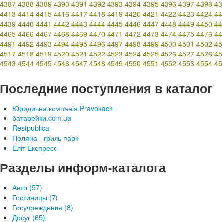
4387
4388
4389
4390
4391
4392
4393
4394
4395
4396
4397
4398
43
4413
4414
4415
4416
4417
4418
4419
4420
4421
4422
4423
4424
44
4439
4440
4441
4442
4443
4444
4445
4446
4447
4448
4449
4450
44
4465
4466
4467
4468
4469
4470
4471
4472
4473
4474
4475
4476
44
4491
4492
4493
4494
4495
4496
4497
4498
4499
4500
4501
4502
45
4517
4518
4519
4520
4521
4522
4523
4524
4525
4526
4527
4528
45
4543
4544
4545
4546
4547
4548
4549
4550
4551
4552
4553
4554
45
Последние поступления в каталог
Юридична компанія Pravokach
батарейки.com.ua
Restpublica
Поляна - гриль парк
Еліт Експресс
Разделы информ-каталога
Авто (57)
Гостиницы (7)
Госучреждения (8)
Досуг (65)