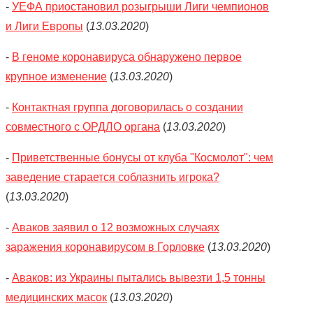
-
УЕФА приостановил розыгрыши Лиги чемпионов
и Лиги Европы
(
13.03.2020
)
-
В геноме коронавируса обнаружено первое
крупное изменение
(
13.03.2020
)
-
Контактная группа договорилась о создании
совместного с ОРДЛО органа
(
13.03.2020
)
-
Приветственные бонусы от клуба "Космолот": чем
заведение старается соблазнить игрока?
(
13.03.2020
)
-
Аваков заявил о 12 возможных случаях
заражения коронавирусом в Горловке
(
13.03.2020
)
-
Аваков: из Украины пытались вывезти 1,5 тонны
медицинских масок
(
13.03.2020
)