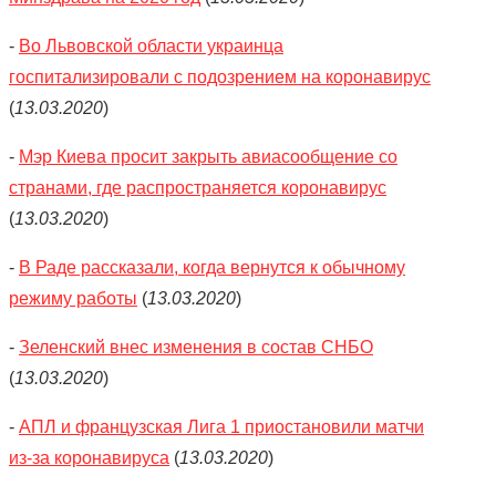
-
Во Львовской области украинца
госпитализировали с подозрением на коронавирус
(
13.03.2020
)
-
Мэр Киева просит закрыть авиасообщение со
странами, где распространяется коронавирус
(
13.03.2020
)
-
В Раде рассказали, когда вернутся к обычному
режиму работы
(
13.03.2020
)
-
Зеленский внес изменения в состав СНБО
(
13.03.2020
)
-
АПЛ и французская Лига 1 приостановили матчи
из-за коронавируса
(
13.03.2020
)