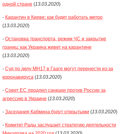
одной стране
(
13.03.2020
)
-
Карантин в Киеве: как будет работать метро
(
13.03.2020
)
-
Остановка транспорта, режим ЧС и закрытие
границ: как Украина живет на карантине
(
13.03.2020
)
-
Суд по делу MH17 в Гааге могут перенести из-за
коронавируса
(
13.03.2020
)
-
Совет ЕС продлил санкции против России за
агрессию в Украине
(
13.03.2020
)
-
Заседания Кабмина будут открытыми
(
13.03.2020
)
-
Комитет Рады заслушает стратегию деятельности
Минздрава на 2020 год
(
13.03.2020
)