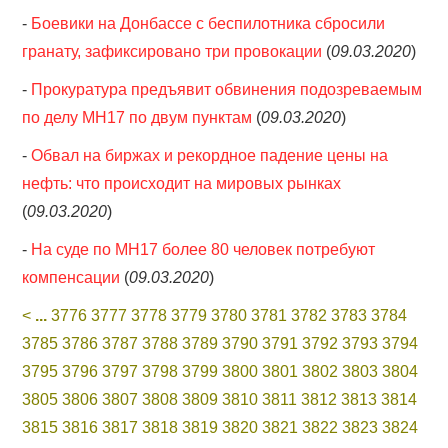
-
Боевики на Донбассе с беспилотника сбросили
гранату, зафиксировано три провокации
(
09.03.2020
)
-
Прокуратура предъявит обвинения подозреваемым
по делу MH17 по двум пунктам
(
09.03.2020
)
-
Обвал на биржах и рекордное падение цены на
нефть: что происходит на мировых рынках
(
09.03.2020
)
-
На суде по MH17 более 80 человек потребуют
компенсации
(
09.03.2020
)
<
...
3776
3777
3778
3779
3780
3781
3782
3783
3784
3785
3786
3787
3788
3789
3790
3791
3792
3793
3794
3795
3796
3797
3798
3799
3800
3801
3802
3803
3804
3805
3806
3807
3808
3809
3810
3811
3812
3813
3814
3815
3816
3817
3818
3819
3820
3821
3822
3823
3824