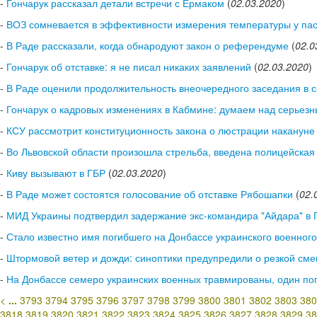
-
Гончарук рассказал детали встречи с Ермаком
(
02.03.2020
)
-
ВОЗ сомневается в эффективности измерения температуры у пас
-
В Раде рассказали, когда обнародуют закон о референдуме
(
02.0
-
Гончарук об отставке: я не писал никаких заявлений
(
02.03.2020
)
-
В Раде оценили продолжительность внеочередного заседания в 
-
Гончарук о кадровых изменениях в Кабмине: думаем над серьез
-
КСУ рассмотрит конституционность закона о люстрации накануне
-
Во Львовской области произошла стрельба, введена полицейская
-
Киву вызывают в ГБР
(
02.03.2020
)
-
В Раде может состоятся голосование об отставке Рябошапки
(
02.
-
МИД Украины подтвердил задержание экс-командира "Айдара" в 
-
Стало известно имя погибшего на Донбассе украинского военного
-
Штормовой ветер и дожди: синоптики предупредили о резкой сме
-
На Донбассе семеро украинских военных травмированы, один по
<
...
3793
3794
3795
3796
3797
3798
3799
3800
3801
3802
3803
380
3818
3819
3820
3821
3822
3823
3824
3825
3826
3827
3828
3829
38