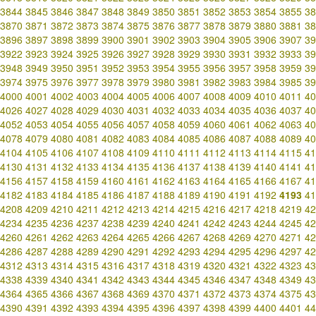
3844
3845
3846
3847
3848
3849
3850
3851
3852
3853
3854
3855
38
3870
3871
3872
3873
3874
3875
3876
3877
3878
3879
3880
3881
38
3896
3897
3898
3899
3900
3901
3902
3903
3904
3905
3906
3907
39
3922
3923
3924
3925
3926
3927
3928
3929
3930
3931
3932
3933
39
3948
3949
3950
3951
3952
3953
3954
3955
3956
3957
3958
3959
39
3974
3975
3976
3977
3978
3979
3980
3981
3982
3983
3984
3985
39
4000
4001
4002
4003
4004
4005
4006
4007
4008
4009
4010
4011
40
4026
4027
4028
4029
4030
4031
4032
4033
4034
4035
4036
4037
40
4052
4053
4054
4055
4056
4057
4058
4059
4060
4061
4062
4063
40
4078
4079
4080
4081
4082
4083
4084
4085
4086
4087
4088
4089
40
4104
4105
4106
4107
4108
4109
4110
4111
4112
4113
4114
4115
41
4130
4131
4132
4133
4134
4135
4136
4137
4138
4139
4140
4141
41
4156
4157
4158
4159
4160
4161
4162
4163
4164
4165
4166
4167
41
4182
4183
4184
4185
4186
4187
4188
4189
4190
4191
4192
4193
41
4208
4209
4210
4211
4212
4213
4214
4215
4216
4217
4218
4219
42
4234
4235
4236
4237
4238
4239
4240
4241
4242
4243
4244
4245
42
4260
4261
4262
4263
4264
4265
4266
4267
4268
4269
4270
4271
42
4286
4287
4288
4289
4290
4291
4292
4293
4294
4295
4296
4297
42
4312
4313
4314
4315
4316
4317
4318
4319
4320
4321
4322
4323
43
4338
4339
4340
4341
4342
4343
4344
4345
4346
4347
4348
4349
43
4364
4365
4366
4367
4368
4369
4370
4371
4372
4373
4374
4375
43
4390
4391
4392
4393
4394
4395
4396
4397
4398
4399
4400
4401
44