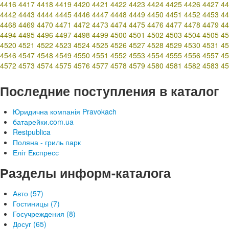
4416
4417
4418
4419
4420
4421
4422
4423
4424
4425
4426
4427
44
4442
4443
4444
4445
4446
4447
4448
4449
4450
4451
4452
4453
44
4468
4469
4470
4471
4472
4473
4474
4475
4476
4477
4478
4479
44
4494
4495
4496
4497
4498
4499
4500
4501
4502
4503
4504
4505
45
4520
4521
4522
4523
4524
4525
4526
4527
4528
4529
4530
4531
45
4546
4547
4548
4549
4550
4551
4552
4553
4554
4555
4556
4557
45
4572
4573
4574
4575
4576
4577
4578
4579
4580
4581
4582
4583
45
Последние поступления в каталог
Юридична компанія Pravokach
батарейки.com.ua
Restpublica
Поляна - гриль парк
Еліт Експресс
Разделы информ-каталога
Авто (57)
Гостиницы (7)
Госучреждения (8)
Досуг (65)