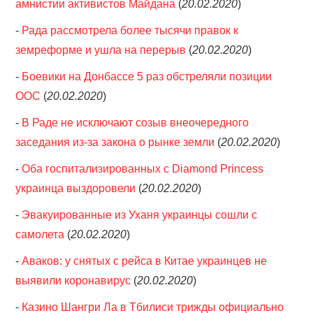
амнистии активистов Майдана
(
20.02.2020
)
-
Рада рассмотрела более тысячи правок к
земреформе и ушла на перерыв
(
20.02.2020
)
-
Боевики на Донбассе 5 раз обстреляли позиции
ООС
(
20.02.2020
)
-
В Раде не исключают созыв внеочередного
заседания из-за закона о рынке земли
(
20.02.2020
)
-
Оба госпитализированных с Diamond Princess
украинца выздоровели
(
20.02.2020
)
-
Эвакуированные из Уханя украинцы сошли с
самолета
(
20.02.2020
)
-
Аваков: у снятых с рейса в Китае украинцев не
выявили коронавирус
(
20.02.2020
)
-
Казино Шангри Ла в Тбилиси трижды официально