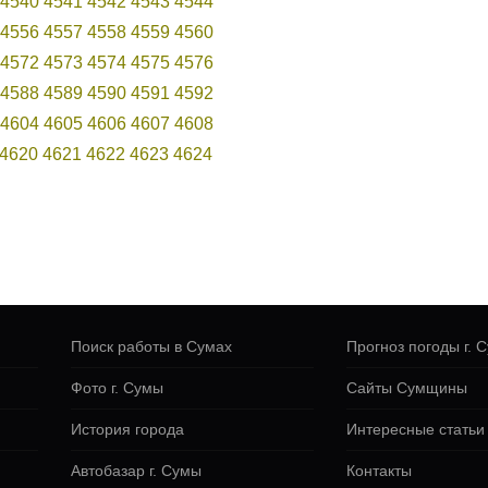
4540
4541
4542
4543
4544
4556
4557
4558
4559
4560
4572
4573
4574
4575
4576
4588
4589
4590
4591
4592
4604
4605
4606
4607
4608
4620
4621
4622
4623
4624
Поиск работы в Сумах
Прогноз погоды г. 
Фото г. Сумы
Сайты Сумщины
История города
Интересные статьи
Автобазар г. Сумы
Контакты