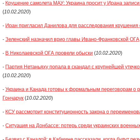
-
Крушение самолета МАУ: Украина просит у Ирана записи
(
10.02.2020
)
-
Иран пригласил Данилова для расследования крушения
-
Зеленский назначил врио главы Ивано-Франковской ОГА
-
В Николаевской ОГА провели обыски
(
10.02.2020
)
-
Партия Нетаньяху попала в скандал с крупнейшей утечк
(
10.02.2020
)
-
Украина и Канада готовы к формальным переговорам о р
Гончарук
(
10.02.2020
)
-
КСУ рассмотрит конституционность закона о переимено
-
Ситуация на Донбассе: потерь среди украинских военных
-
Безвиз с Канадой: в Кабмине рассказали, когда будут рез