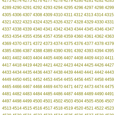
4273
4274
4275
4276
4277
4278
4279
4280
4281
4282
4283
4289
4290
4291
4292
4293
4294
4295
4296
4297
4298
4299
4305
4306
4307
4308
4309
4310
4311
4312
4313
4314
4315
4321
4322
4323
4324
4325
4326
4327
4328
4329
4330
4331
4337
4338
4339
4340
4341
4342
4343
4344
4345
4346
4347
4353
4354
4355
4356
4357
4358
4359
4360
4361
4362
4363
4369
4370
4371
4372
4373
4374
4375
4376
4377
4378
4379
4385
4386
4387
4388
4389
4390
4391
4392
4393
4394
4395
4401
4402
4403
4404
4405
4406
4407
4408
4409
4410
4411
4417
4418
4419
4420
4421
4422
4423
4424
4425
4426
4427
4433
4434
4435
4436
4437
4438
4439
4440
4441
4442
4443
4449
4450
4451
4452
4453
4454
4455
4456
4457
4458
4459
4465
4466
4467
4468
4469
4470
4471
4472
4473
4474
4475
4481
4482
4483
4484
4485
4486
4487
4488
4489
4490
4491
4497
4498
4499
4500
4501
4502
4503
4504
4505
4506
4507
4513
4514
4515
4516
4517
4518
4519
4520
4521
4522
4523