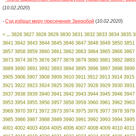
(
10.02.2020
)
-
Суд избрал меру пресечения Зверобой
(
10.02.2020
)
<
...
3826
3827
3828
3829
3830
3831
3832
3833
3834
3835
3
3841
3842
3843
3844
3845
3846
3847
3848
3849
3850
3851
3857
3858
3859
3860
3861
3862
3863
3864
3865
3866
3867
3873
3874
3875
3876
3877
3878
3879
3880
3881
3882
3883
3889
3890
3891
3892
3893
3894
3895
3896
3897
3898
3899
3905
3906
3907
3908
3909
3910
3911
3912
3913
3914
3915
3921
3922
3923
3924
3925
3926
3927
3928
3929
3930
3931
3937
3938
3939
3940
3941
3942
3943
3944
3945
3946
3947
3953
3954
3955
3956
3957
3958
3959
3960
3961
3962
3963
3969
3970
3971
3972
3973
3974
3975
3976
3977
3978
3979
3985
3986
3987
3988
3989
3990
3991
3992
3993
3994
3995
4001
4002
4003
4004
4005
4006
4007
4008
4009
4010
4011