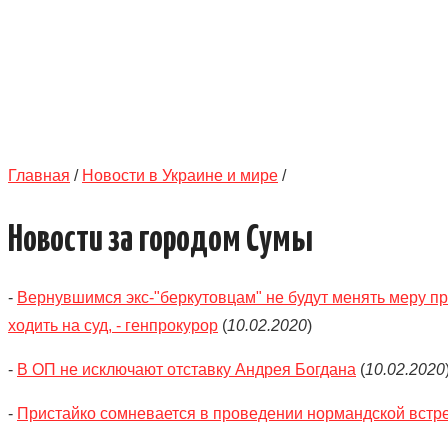
Главная
/
Новости в Украине и мире
/
Новости за городом Сумы
-
Вернувшимся экс-"беркутовцам" не будут менять меру пр
ходить на суд, - генпрокурор
(
10.02.2020
)
-
В ОП не исключают отставку Андрея Богдана
(
10.02.2020
-
Пристайко сомневается в проведении нормандской встре