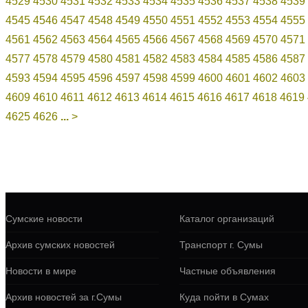
4529
4530
4531
4532
4533
4534
4535
4536
4537
4538
4539
4545
4546
4547
4548
4549
4550
4551
4552
4553
4554
4555
4561
4562
4563
4564
4565
4566
4567
4568
4569
4570
4571
4577
4578
4579
4580
4581
4582
4583
4584
4585
4586
4587
4593
4594
4595
4596
4597
4598
4599
4600
4601
4602
4603
4609
4610
4611
4612
4613
4614
4615
4616
4617
4618
4619
4625
4626
...
>
Сумские новости
Каталог организаций
Архив сумских новостей
Транспорт г. Сумы
Новости в мире
Частные объявления
Архив новостей за г.Сумы
Куда пойти в Сумах