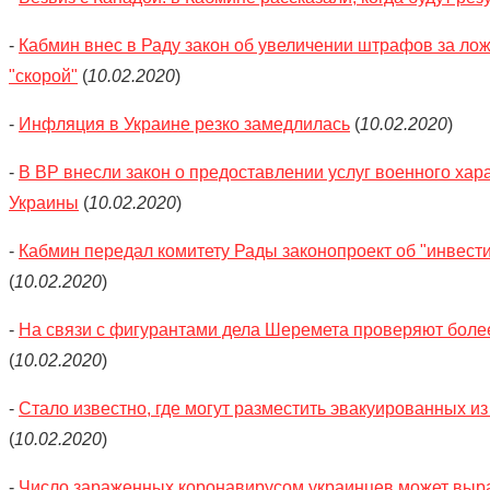
-
Кабмин внес в Раду закон об увеличении штрафов за ло
"скорой"
(
10.02.2020
)
-
Инфляция в Украине резко замедлилась
(
10.02.2020
)
-
В ВР внесли закон о предоставлении услуг военного хар
Украины
(
10.02.2020
)
-
Кабмин передал комитету Рады законопроект об "инвест
(
10.02.2020
)
-
На связи с фигурантами дела Шеремета проверяют боле
(
10.02.2020
)
-
Стало известно, где могут разместить эвакуированных и
(
10.02.2020
)
-
Число зараженных коронавирусом украинцев может выра