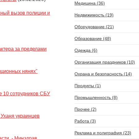
Медицина (36)
жный вызов полиции и
Недвижимость (19)
Оборудование (21)
Образование (48)
актера за пределами
Одежда (6)
Организация праздников (10)
иционных нянях"
Охрана и безопасность (14)
Продукты (1)
е 10 сотрудников СБУ
Промышленность (8)
Прочее (2)
з Уханя украинцев
Работа (3)
Реклама и полиграфия (23)
сти, - Минздрав