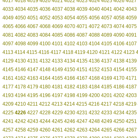
4017
4018
4019
4020
4021
4022
4023
4024
4025
4026
4027
4033
4034
4035
4036
4037
4038
4039
4040
4041
4042
4043
4049
4050
4051
4052
4053
4054
4055
4056
4057
4058
4059
4065
4066
4067
4068
4069
4070
4071
4072
4073
4074
4075
4081
4082
4083
4084
4085
4086
4087
4088
4089
4090
4091
4097
4098
4099
4100
4101
4102
4103
4104
4105
4106
4107
4113
4114
4115
4116
4117
4118
4119
4120
4121
4122
4123
4129
4130
4131
4132
4133
4134
4135
4136
4137
4138
4139
4145
4146
4147
4148
4149
4150
4151
4152
4153
4154
4155
4161
4162
4163
4164
4165
4166
4167
4168
4169
4170
4171
4177
4178
4179
4180
4181
4182
4183
4184
4185
4186
4187
4193
4194
4195
4196
4197
4198
4199
4200
4201
4202
4203
4209
4210
4211
4212
4213
4214
4215
4216
4217
4218
4219
4225
4226
4227
4228
4229
4230
4231
4232
4233
4234
4235
4241
4242
4243
4244
4245
4246
4247
4248
4249
4250
4251
4257
4258
4259
4260
4261
4262
4263
4264
4265
4266
4267