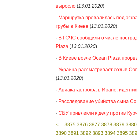
выросло
(
13.01.2020
)
-
Маршрутка провалилась под асфал
трубы в Киеве
(
13.01.2020
)
-
В ГСЧС сообщили о числе постра
Plaza
(
13.01.2020
)
-
В Киеве возле Ocean Plaza прорва
-
Украина рассматривает созыв Со
(
13.01.2020
)
-
Авиакатастрофа в Иране: иденти
-
Расследование убийства сына С
-
СБУ привлекли к делу против Кур
<
...
3875
3876
3877
3878
3879
3880
3890
3891
3892
3893
3894
3895
38