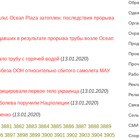
Обра
Одеж
ьт, Ocean Plaza затоплен: последствия прорыва
Орга
Охра
давших в результате прорыва трубы возле Ocean
Прод
Пром
ло трубу с горячей водой
(
13.01.2020
)
Проч
вбеза ООН относительно сбитого самолета МАУ
Рабо
Рекл
фицировали первое тело украинца
(
13.01.2020
)
Рели
оболева поручили Нацполиции
(
13.01.2020
)
Связь
ченко
(
13.01.2020
)
Сель
СМИ 
3881
3882
3883
3884
3885
3886
3887
3888
3889
96
3897
3898
3899
3900
3901
3902
3903
3904
3905
Спор