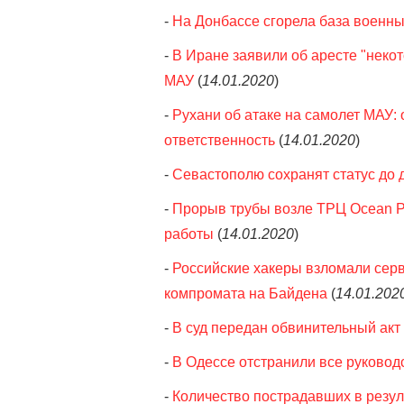
-
На Донбассе сгорела база военн
-
В Иране заявили об аресте "неко
МАУ
(
14.01.2020
)
-
Рухани об атаке на самолет МАУ: 
ответственность
(
14.01.2020
)
-
Севастополю сохранят статус до
-
Прорыв трубы возле ТРЦ Ocean P
работы
(
14.01.2020
)
-
Российские хакеры взломали серв
компромата на Байдена
(
14.01.202
-
В суд передан обвинительный акт 
-
В Одессе отстранили все руковод
-
Количество пострадавших в резул