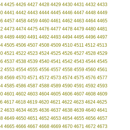
24
4425
4426
4427
4428
4429
4430
4431
4432
4433
40
4441
4442
4443
4444
4445
4446
4447
4448
4449
56
4457
4458
4459
4460
4461
4462
4463
4464
4465
72
4473
4474
4475
4476
4477
4478
4479
4480
4481
88
4489
4490
4491
4492
4493
4494
4495
4496
4497
04
4505
4506
4507
4508
4509
4510
4511
4512
4513
20
4521
4522
4523
4524
4525
4526
4527
4528
4529
36
4537
4538
4539
4540
4541
4542
4543
4544
4545
52
4553
4554
4555
4556
4557
4558
4559
4560
4561
68
4569
4570
4571
4572
4573
4574
4575
4576
4577
84
4585
4586
4587
4588
4589
4590
4591
4592
4593
00
4601
4602
4603
4604
4605
4606
4607
4608
4609
6
4617
4618
4619
4620
4621
4622
4623
4624
4625
32
4633
4634
4635
4636
4637
4638
4639
4640
4641
48
4649
4650
4651
4652
4653
4654
4655
4656
4657
64
4665
4666
4667
4668
4669
4670
4671
4672
4673