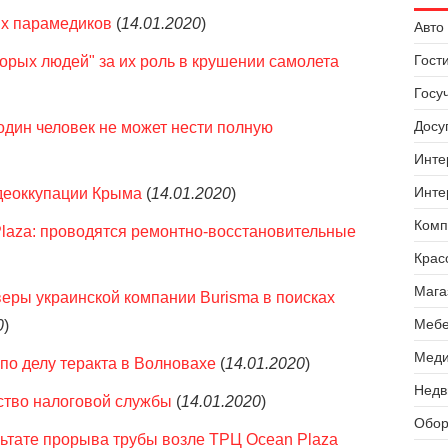
ых парамедиков
(
14.01.2020
)
Авто 
Гост
торых людей" за их роль в крушении самолета
Госу
Досуг
один человек не может нести полную
Инте
Инте
 деоккупации Крыма
(
14.01.2020
)
Комп
laza: проводятся ремонтно-восстановительные
Крас
Мага
еры украинской компании Burisma в поисках
Мебе
0
)
Меди
по делу теракта в Волновахе
(
14.01.2020
)
Недв
ство налоговой службы
(
14.01.2020
)
Обор
ьтате прорыва трубы возле ТРЦ Ocean Plaza