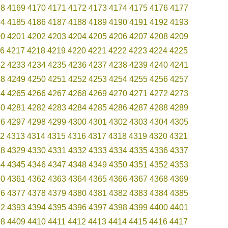
68
4169
4170
4171
4172
4173
4174
4175
4176
4177
84
4185
4186
4187
4188
4189
4190
4191
4192
4193
00
4201
4202
4203
4204
4205
4206
4207
4208
4209
6
4217
4218
4219
4220
4221
4222
4223
4224
4225
32
4233
4234
4235
4236
4237
4238
4239
4240
4241
48
4249
4250
4251
4252
4253
4254
4255
4256
4257
64
4265
4266
4267
4268
4269
4270
4271
4272
4273
80
4281
4282
4283
4284
4285
4286
4287
4288
4289
96
4297
4298
4299
4300
4301
4302
4303
4304
4305
2
4313
4314
4315
4316
4317
4318
4319
4320
4321
28
4329
4330
4331
4332
4333
4334
4335
4336
4337
44
4345
4346
4347
4348
4349
4350
4351
4352
4353
60
4361
4362
4363
4364
4365
4366
4367
4368
4369
76
4377
4378
4379
4380
4381
4382
4383
4384
4385
92
4393
4394
4395
4396
4397
4398
4399
4400
4401
08
4409
4410
4411
4412
4413
4414
4415
4416
4417