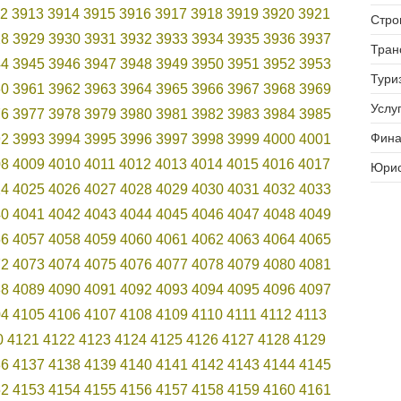
2
3913
3914
3915
3916
3917
3918
3919
3920
3921
Стро
28
3929
3930
3931
3932
3933
3934
3935
3936
3937
Тран
44
3945
3946
3947
3948
3949
3950
3951
3952
3953
Тури
60
3961
3962
3963
3964
3965
3966
3967
3968
3969
Услуг
76
3977
3978
3979
3980
3981
3982
3983
3984
3985
Фина
92
3993
3994
3995
3996
3997
3998
3999
4000
4001
08
4009
4010
4011
4012
4013
4014
4015
4016
4017
Юрис
24
4025
4026
4027
4028
4029
4030
4031
4032
4033
40
4041
4042
4043
4044
4045
4046
4047
4048
4049
56
4057
4058
4059
4060
4061
4062
4063
4064
4065
72
4073
4074
4075
4076
4077
4078
4079
4080
4081
88
4089
4090
4091
4092
4093
4094
4095
4096
4097
04
4105
4106
4107
4108
4109
4110
4111
4112
4113
0
4121
4122
4123
4124
4125
4126
4127
4128
4129
36
4137
4138
4139
4140
4141
4142
4143
4144
4145
52
4153
4154
4155
4156
4157
4158
4159
4160
4161