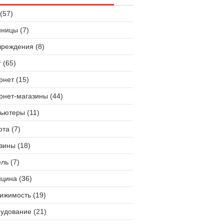
(57)
иницы (7)
чреждения (8)
 (65)
рнет (15)
рнет-магазины (44)
ьютеры (11)
ота (7)
зины (18)
ль (7)
цина (36)
ижимость (19)
удование (21)