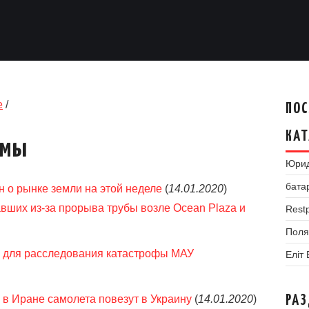
е
/
ПОС
КАТ
умы
Юрид
бата
н о рынке земли на этой неделе
(
14.01.2020
)
вших из-за прорыва трубы возле Оcean Plaza и
Restp
Поля
у для расследования катастрофы МАУ
Еліт
 в Иране самолета повезут в Украину
(
14.01.2020
)
РА