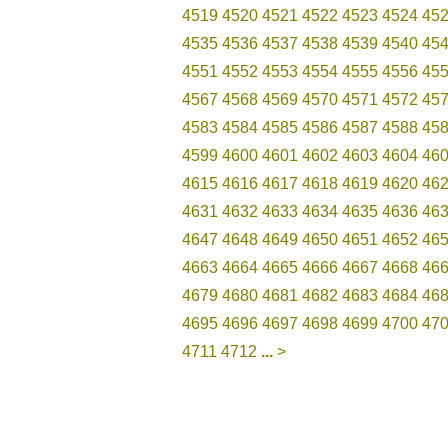
4519
4520
4521
4522
4523
4524
45
4535
4536
4537
4538
4539
4540
45
4551
4552
4553
4554
4555
4556
45
4567
4568
4569
4570
4571
4572
45
4583
4584
4585
4586
4587
4588
45
4599
4600
4601
4602
4603
4604
46
4615
4616
4617
4618
4619
4620
46
4631
4632
4633
4634
4635
4636
46
4647
4648
4649
4650
4651
4652
46
4663
4664
4665
4666
4667
4668
46
4679
4680
4681
4682
4683
4684
46
4695
4696
4697
4698
4699
4700
47
4711
4712
...
>