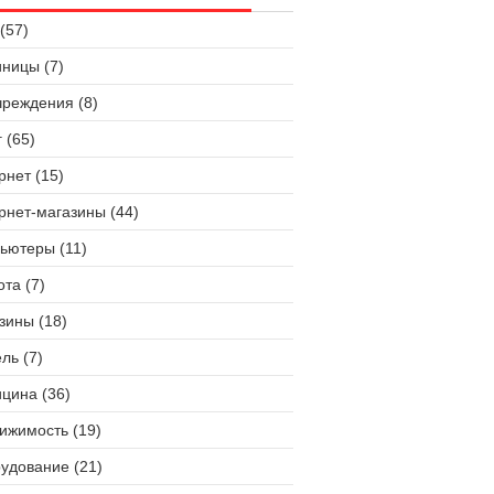
(57)
иницы (7)
чреждения (8)
 (65)
рнет (15)
рнет-магазины (44)
ьютеры (11)
ота (7)
зины (18)
ль (7)
цина (36)
ижимость (19)
удование (21)