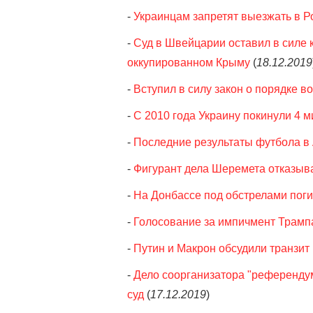
-
Украинцам запретят выезжать в Р
-
Суд в Швейцарии оставил в силе 
оккупированном Крыму
(
18.12.2019
-
Вступил в силу закон о порядке 
-
С 2010 года Украину покинули 4 
-
Последние результаты футбола в
-
Фигурант дела Шеремета отказыва
-
На Донбассе под обстрелами пог
-
Голосование за импичмент Трампа
-
Путин и Макрон обсудили транзит 
-
Дело соорганизатора "референду
суд
(
17.12.2019
)