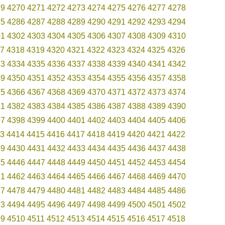
69
4270
4271
4272
4273
4274
4275
4276
4277
4278
85
4286
4287
4288
4289
4290
4291
4292
4293
4294
01
4302
4303
4304
4305
4306
4307
4308
4309
4310
7
4318
4319
4320
4321
4322
4323
4324
4325
4326
33
4334
4335
4336
4337
4338
4339
4340
4341
4342
49
4350
4351
4352
4353
4354
4355
4356
4357
4358
65
4366
4367
4368
4369
4370
4371
4372
4373
4374
81
4382
4383
4384
4385
4386
4387
4388
4389
4390
97
4398
4399
4400
4401
4402
4403
4404
4405
4406
3
4414
4415
4416
4417
4418
4419
4420
4421
4422
29
4430
4431
4432
4433
4434
4435
4436
4437
4438
45
4446
4447
4448
4449
4450
4451
4452
4453
4454
61
4462
4463
4464
4465
4466
4467
4468
4469
4470
77
4478
4479
4480
4481
4482
4483
4484
4485
4486
93
4494
4495
4496
4497
4498
4499
4500
4501
4502
09
4510
4511
4512
4513
4514
4515
4516
4517
4518