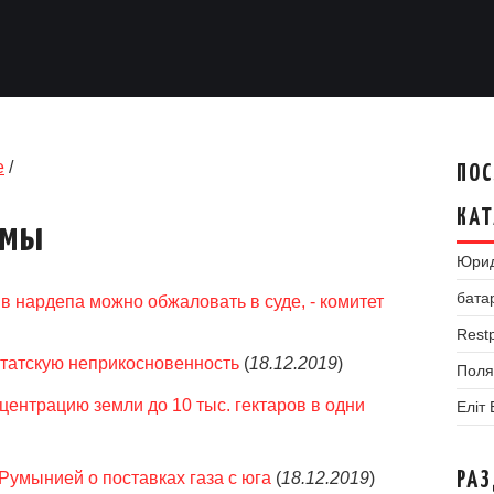
е
/
ПОС
КАТ
умы
Юрид
бата
в нардепа можно обжаловать в суде, - комитет
Restp
утатскую неприкосновенность
(
18.12.2019
)
Поля
центрацию земли до 10 тыс. гектаров в одни
Еліт
Румынией о поставках газа с юга
(
18.12.2019
)
РА