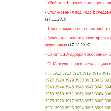
-
Убийство Шеремета: полиция опро
-
Столкновения под Радой: следова
(
17.12.2019
)
-
Тейлор покинет пост временного 
-
Зеленский: власти вносят правки 
украинцами
(
17.12.2019
)
-
Сенат США одобрил оборонный б
-
США осудили насилие на акциях 
<
...
3912
3913
3914
3915
3916
3917
3927
3928
3929
3930
3931
3932
39
3943
3944
3945
3946
3947
3948
39
3959
3960
3961
3962
3963
3964
39
3975
3976
3977
3978
3979
3980
39
3991
3992
3993
3994
3995
3996
39