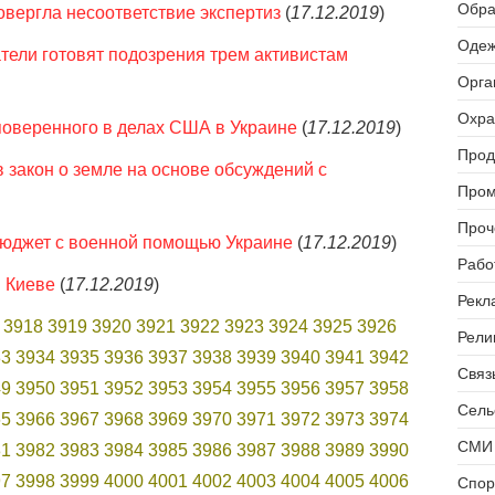
Обра
вергла несоответствие экспертиз
(
17.12.2019
)
Одеж
тели готовят подозрения трем активистам
Орга
Охра
поверенного в делах США в Украине
(
17.12.2019
)
Прод
в закон о земле на основе обсуждений с
Пром
Проч
юджет с военной помощью Украине
(
17.12.2019
)
Рабо
в Киеве
(
17.12.2019
)
Рекл
3918
3919
3920
3921
3922
3923
3924
3925
3926
Рели
33
3934
3935
3936
3937
3938
3939
3940
3941
3942
Связь
49
3950
3951
3952
3953
3954
3955
3956
3957
3958
Сель
65
3966
3967
3968
3969
3970
3971
3972
3973
3974
СМИ 
81
3982
3983
3984
3985
3986
3987
3988
3989
3990
97
3998
3999
4000
4001
4002
4003
4004
4005
4006
Спор