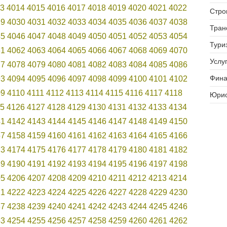
3
4014
4015
4016
4017
4018
4019
4020
4021
4022
Стро
29
4030
4031
4032
4033
4034
4035
4036
4037
4038
Тран
45
4046
4047
4048
4049
4050
4051
4052
4053
4054
Тури
61
4062
4063
4064
4065
4066
4067
4068
4069
4070
Услуг
77
4078
4079
4080
4081
4082
4083
4084
4085
4086
Фина
93
4094
4095
4096
4097
4098
4099
4100
4101
4102
09
4110
4111
4112
4113
4114
4115
4116
4117
4118
Юрис
5
4126
4127
4128
4129
4130
4131
4132
4133
4134
41
4142
4143
4144
4145
4146
4147
4148
4149
4150
57
4158
4159
4160
4161
4162
4163
4164
4165
4166
73
4174
4175
4176
4177
4178
4179
4180
4181
4182
89
4190
4191
4192
4193
4194
4195
4196
4197
4198
05
4206
4207
4208
4209
4210
4211
4212
4213
4214
21
4222
4223
4224
4225
4226
4227
4228
4229
4230
37
4238
4239
4240
4241
4242
4243
4244
4245
4246
53
4254
4255
4256
4257
4258
4259
4260
4261
4262