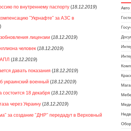
оссию по внутреннему паспорту
(
18.12.2019
)
Авто 
Гост
компенсацию "Укрнафте" за АЗС в
)
Госу
Досуг
возобновления лицензии
(
18.12.2019
)
Инте
миллиона человек
(
18.12.2019
)
Инте
 АПЛ
(
18.12.2019
)
Комп
ется давать показания
(
18.12.2019
)
Крас
иб украинский военный
(
18.12.2019
)
Мага
 состоится 18 декабря
(
18.12.2019
)
Мебе
газа через Украину
(
18.12.2019
)
Меди
Недв
ма" за создание "ДНР" передадут в Верховный
Обор