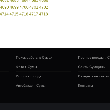
4682
4683
4684
4685
4686
4698
4699
4700
4701
4702
4714
4715
4716
4717
4718
Поиск работы в Сумах
Прогноз погоды г. 
Фото г. Сумы
Сайты Сумщины
История города
Интересные статьи
Автобазар г. Сумы
Контакты