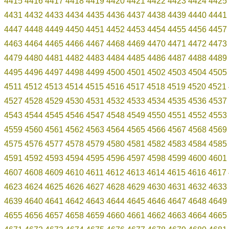
4415
4416
4417
4418
4419
4420
4421
4422
4423
4424
4425
4431
4432
4433
4434
4435
4436
4437
4438
4439
4440
4441
4447
4448
4449
4450
4451
4452
4453
4454
4455
4456
4457
4463
4464
4465
4466
4467
4468
4469
4470
4471
4472
4473
4479
4480
4481
4482
4483
4484
4485
4486
4487
4488
4489
4495
4496
4497
4498
4499
4500
4501
4502
4503
4504
4505
4511
4512
4513
4514
4515
4516
4517
4518
4519
4520
4521
4527
4528
4529
4530
4531
4532
4533
4534
4535
4536
4537
4543
4544
4545
4546
4547
4548
4549
4550
4551
4552
4553
4559
4560
4561
4562
4563
4564
4565
4566
4567
4568
4569
4575
4576
4577
4578
4579
4580
4581
4582
4583
4584
4585
4591
4592
4593
4594
4595
4596
4597
4598
4599
4600
4601
4607
4608
4609
4610
4611
4612
4613
4614
4615
4616
4617
4623
4624
4625
4626
4627
4628
4629
4630
4631
4632
4633
4639
4640
4641
4642
4643
4644
4645
4646
4647
4648
4649
4655
4656
4657
4658
4659
4660
4661
4662
4663
4664
4665