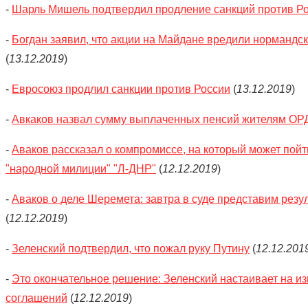
-
Шарль Мишель подтвердил продление санкций против Р
-
Богдан заявил, что акции на Майдане вредили нормандс
(
13.12.2019
)
-
Евросоюз продлил санкции против России
(
13.12.2019
)
-
Авкаков назвал сумму выплаченных пенсий жителям О
-
Аваков рассказал о компромиссе, на который может пойт
"народной милиции" "Л-ДНР"
(
12.12.2019
)
-
Аваков о деле Шеремета: завтра в суде представим резу
(
12.12.2019
)
-
Зеленский подтвердил, что пожал руку Путину
(
12.12.201
-
Это окончательное решение: Зеленский настаивает на и
соглашений
(
12.12.2019
)