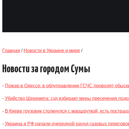
Главная
/
Новости в Украине и мире
/
Новости за городом Сумы
-
Пожар в Одессе: в облуправлении ГСЧС проводят обыск
-
Убийство Шеремета: суд избирает меры пресечения по
-
В Киеве грузовик столкнулся с маршруткой, есть постра
-
Украина и РФ начали очередной раунд газовых перегово