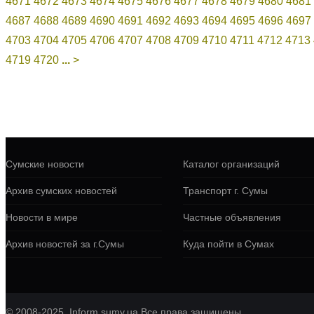
4671
4672
4673
4674
4675
4676
4677
4678
4679
4680
4681
4687
4688
4689
4690
4691
4692
4693
4694
4695
4696
4697
4703
4704
4705
4706
4707
4708
4709
4710
4711
4712
4713
4719
4720
...
>
Сумские новости
Каталог организаций
Архив сумских новостей
Транспорт г. Сумы
Новости в мире
Частные объявления
Архив новостей за г.Сумы
Куда пойти в Сумах
© 2008-2025, Inform.sumy.ua Все права защищены.