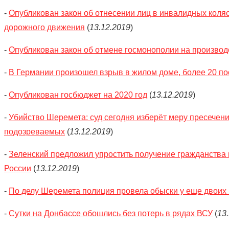
-
Опубликован закон об отнесении лиц в инвалидных коляс
дорожного движения
(
13.12.2019
)
-
Опубликован закон об отмене госмонополии на производ
-
В Германии произошел взрыв в жилом доме, более 20 п
-
Опубликован госбюджет на 2020 год
(
13.12.2019
)
-
Убийство Шеремета: суд сегодня изберёт меру пресечени
подозреваемых
(
13.12.2019
)
-
Зеленский предложил упростить получение гражданства
России
(
13.12.2019
)
-
По делу Шеремета полиция провела обыски у еще двоих
-
Сутки на Донбассе обошлись без потерь в рядах ВСУ
(
13