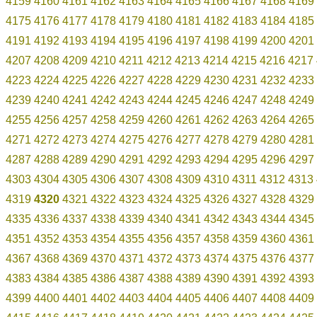
4159
4160
4161
4162
4163
4164
4165
4166
4167
4168
4169
4175
4176
4177
4178
4179
4180
4181
4182
4183
4184
4185
4191
4192
4193
4194
4195
4196
4197
4198
4199
4200
4201
4207
4208
4209
4210
4211
4212
4213
4214
4215
4216
4217
4223
4224
4225
4226
4227
4228
4229
4230
4231
4232
4233
4239
4240
4241
4242
4243
4244
4245
4246
4247
4248
4249
4255
4256
4257
4258
4259
4260
4261
4262
4263
4264
4265
4271
4272
4273
4274
4275
4276
4277
4278
4279
4280
4281
4287
4288
4289
4290
4291
4292
4293
4294
4295
4296
4297
4303
4304
4305
4306
4307
4308
4309
4310
4311
4312
4313
4319
4320
4321
4322
4323
4324
4325
4326
4327
4328
4329
4335
4336
4337
4338
4339
4340
4341
4342
4343
4344
4345
4351
4352
4353
4354
4355
4356
4357
4358
4359
4360
4361
4367
4368
4369
4370
4371
4372
4373
4374
4375
4376
4377
4383
4384
4385
4386
4387
4388
4389
4390
4391
4392
4393
4399
4400
4401
4402
4403
4404
4405
4406
4407
4408
4409