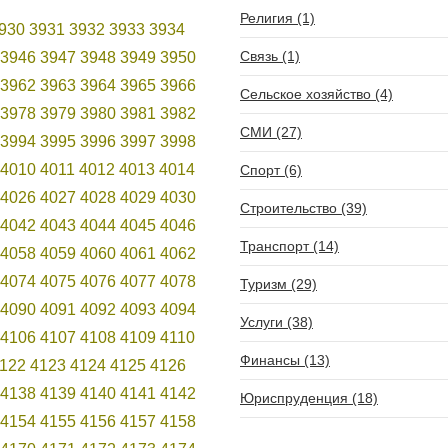
Религия (1)
930
3931
3932
3933
3934
Связь (1)
3946
3947
3948
3949
3950
3962
3963
3964
3965
3966
Сельское хозяйство (4)
3978
3979
3980
3981
3982
СМИ (27)
3994
3995
3996
3997
3998
4010
4011
4012
4013
4014
Спорт (6)
4026
4027
4028
4029
4030
Строительство (39)
4042
4043
4044
4045
4046
Транспорт (14)
4058
4059
4060
4061
4062
4074
4075
4076
4077
4078
Туризм (29)
4090
4091
4092
4093
4094
Услуги (38)
4106
4107
4108
4109
4110
Финансы (13)
122
4123
4124
4125
4126
4138
4139
4140
4141
4142
Юриспруденция (18)
4154
4155
4156
4157
4158