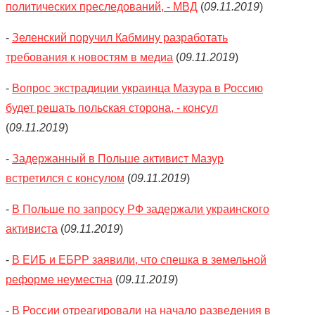
политических преследований, - МВД
(
09.11.2019
)
-
Зеленский поручил Кабмину разработать
требования к новостям в медиа
(
09.11.2019
)
-
Вопрос экстрадиции украинца Мазура в Россию
будет решать польская сторона, - консул
(
09.11.2019
)
-
Задержанный в Польше активист Мазур
встретился с консулом
(
09.11.2019
)
-
В Польше по запросу РФ задержали украинского
активиста
(
09.11.2019
)
-
В ЕИБ и ЕБРР заявили, что спешка в земельной
реформе неуместна
(
09.11.2019
)
-
В России отреагировали на начало разведения в