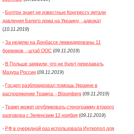
-
Болтон знает не известные Конгрессу детали
давления Белого дома на Украину, - адвокат
(
10.11.2019
)
-
За неделю на Донбассе ликвидированы 11
боевиков, - штаб ООС
(
09.11.2019
)
-
В Польше заявили, что не будут передавать
Мазура России
(
09.11.2019
)
-
Госдеп разблокировал помощь Украине в
распоряжение Трампа, - Bloomberg
(
09.11.2019
)
-
Трамп может опубликовать стенограмму второго
разговора с Зеленским 12 ноября
(
09.11.2019
)
-
РФ в очередной раз использовала Интерпол для