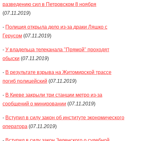
разведению сил в Петровском 8 ноября
(
07.11.2019
)
-
Полиция открыла дело из-за драки Ляшко с
Герусом
(
07.11.2019
)
-
У владельца телеканала "Прямой" проходят
обыски
(
07.11.2019
)
-
В результате взрыва на Житомирской трассе
погиб полицейский
(
07.11.2019
)
-
В Киеве закрыли три станции метро из-за
сообщений о минировании
(
07.11.2019
)
-
Вступил в силу закон об институте экономического
оператора
(
07.11.2019
)
-
Вступил в силу закон Зеленского о судебной