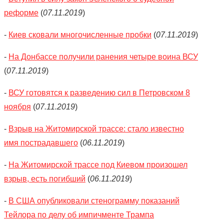
реформе
(
07.11.2019
)
-
Киев сковали многочисленные пробки
(
07.11.2019
)
-
На Донбассе получили ранения четыре воина ВСУ
(
07.11.2019
)
-
ВСУ готовятся к разведению сил в Петровском 8
ноября
(
07.11.2019
)
-
Взрыв на Житомирской трассе: стало известно
имя пострадавшего
(
06.11.2019
)
-
На Житомирской трассе под Киевом произошел
взрыв, есть погибший
(
06.11.2019
)
-
В США опубликовали стенограмму показаний
Тейлора по делу об импичменте Трампа