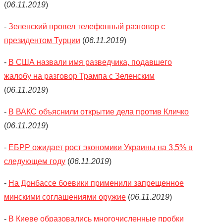
(
06.11.2019
)
-
Зеленский провел телефонный разговор с
президентом Турции
(
06.11.2019
)
-
В США назвали имя разведчика, подавшего
жалобу на разговор Трампа с Зеленским
(
06.11.2019
)
-
В ВАКС объяснили открытие дела против Кличко
(
06.11.2019
)
-
ЕБРР ожидает рост экономики Украины на 3,5% в
следующем году
(
06.11.2019
)
-
На Донбассе боевики применили запрещенное
минскими соглашениями оружие
(
06.11.2019
)
-
В Киеве образовались многочисленные пробки