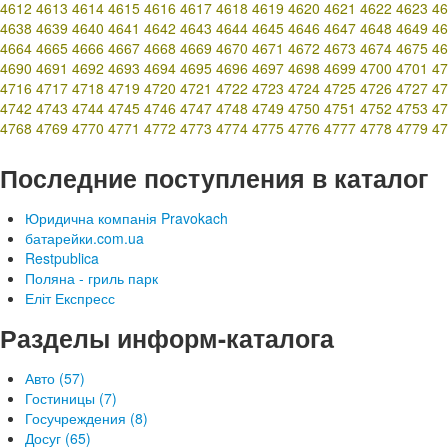
4612
4613
4614
4615
4616
4617
4618
4619
4620
4621
4622
4623
46
4638
4639
4640
4641
4642
4643
4644
4645
4646
4647
4648
4649
46
4664
4665
4666
4667
4668
4669
4670
4671
4672
4673
4674
4675
46
4690
4691
4692
4693
4694
4695
4696
4697
4698
4699
4700
4701
47
4716
4717
4718
4719
4720
4721
4722
4723
4724
4725
4726
4727
47
4742
4743
4744
4745
4746
4747
4748
4749
4750
4751
4752
4753
47
4768
4769
4770
4771
4772
4773
4774
4775
4776
4777
4778
4779
47
Последние поступления в каталог
Юридична компанія Pravokach
батарейки.com.ua
Restpublica
Поляна - гриль парк
Еліт Експресс
Разделы информ-каталога
Авто (57)
Гостиницы (7)
Госучреждения (8)
Досуг (65)