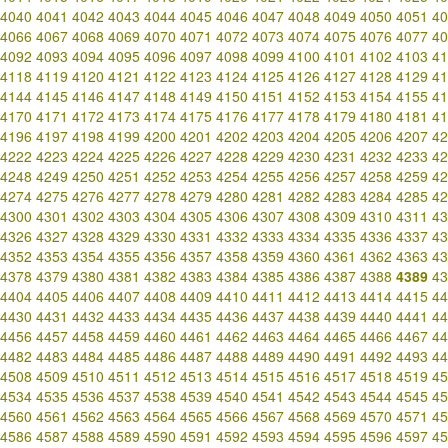
4040
4041
4042
4043
4044
4045
4046
4047
4048
4049
4050
4051
40
4066
4067
4068
4069
4070
4071
4072
4073
4074
4075
4076
4077
40
4092
4093
4094
4095
4096
4097
4098
4099
4100
4101
4102
4103
41
4118
4119
4120
4121
4122
4123
4124
4125
4126
4127
4128
4129
41
4144
4145
4146
4147
4148
4149
4150
4151
4152
4153
4154
4155
41
4170
4171
4172
4173
4174
4175
4176
4177
4178
4179
4180
4181
41
4196
4197
4198
4199
4200
4201
4202
4203
4204
4205
4206
4207
42
4222
4223
4224
4225
4226
4227
4228
4229
4230
4231
4232
4233
42
4248
4249
4250
4251
4252
4253
4254
4255
4256
4257
4258
4259
42
4274
4275
4276
4277
4278
4279
4280
4281
4282
4283
4284
4285
42
4300
4301
4302
4303
4304
4305
4306
4307
4308
4309
4310
4311
43
4326
4327
4328
4329
4330
4331
4332
4333
4334
4335
4336
4337
43
4352
4353
4354
4355
4356
4357
4358
4359
4360
4361
4362
4363
43
4378
4379
4380
4381
4382
4383
4384
4385
4386
4387
4388
4389
43
4404
4405
4406
4407
4408
4409
4410
4411
4412
4413
4414
4415
44
4430
4431
4432
4433
4434
4435
4436
4437
4438
4439
4440
4441
44
4456
4457
4458
4459
4460
4461
4462
4463
4464
4465
4466
4467
44
4482
4483
4484
4485
4486
4487
4488
4489
4490
4491
4492
4493
44
4508
4509
4510
4511
4512
4513
4514
4515
4516
4517
4518
4519
45
4534
4535
4536
4537
4538
4539
4540
4541
4542
4543
4544
4545
45
4560
4561
4562
4563
4564
4565
4566
4567
4568
4569
4570
4571
45
4586
4587
4588
4589
4590
4591
4592
4593
4594
4595
4596
4597
45