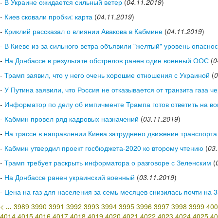
-
В Украине ожидается сильный ветер
(
04.11.2019
)
-
Киев сковали пробки: карта
(
04.11.2019
)
-
Криклий рассказал о влиянии Авакова в Кабмине
(
04.11.2019
)
-
В Киеве из-за сильного ветра объявили "желтый" уровень опаснос
-
На Донбассе в результате обстрелов ранен один военный ООС
(
0
-
Трамп заявил, что у него очень хорошие отношения с Украиной
(
0
-
У Путина заявили, что Россия не отказывается от транзита газа ч
-
Информатор по делу об импичменте Трампа готов ответить на в
-
Кабмин провел ряд кадровых назначений
(
03.11.2019
)
-
На трассе в направлении Киева затруднено движение транспорта
-
Кабмин утвердил проект госбюджета-2020 ко второму чтению
(
03
-
Трамп требует раскрыть информатора о разговоре с Зеленским
(
-
На Донбассе ранен украинский военный
(
03.11.2019
)
-
Цена на газ для населения за семь месяцев снизилась почти на 
<
...
3989
3990
3991
3992
3993
3994
3995
3996
3997
3998
3999
400
4014
4015
4016
4017
4018
4019
4020
4021
4022
4023
4024
4025
40