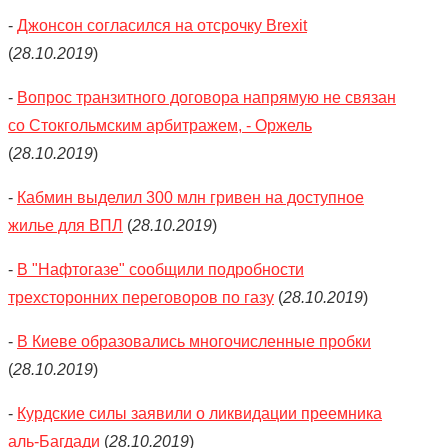
-
Джонсон согласился на отсрочку Brexit
(
28.10.2019
)
-
Вопрос транзитного договора напрямую не связан
со Стокгольмским арбитражем, - Оржель
(
28.10.2019
)
-
Кабмин выделил 300 млн гривен на доступное
жилье для ВПЛ
(
28.10.2019
)
-
В "Нафтогазе" сообщили подробности
трехсторонних переговоров по газу
(
28.10.2019
)
-
В Киеве образовались многочисленные пробки
(
28.10.2019
)
-
Курдские силы заявили о ликвидации преемника
аль-Багдади
(
28.10.2019
)