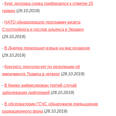
-
Курс доллара снова приблизился к отметке 25
гривен
(
29.10.2019
)
-
НАТО обнародовало программу визита
Столтенберга и послов альянса в Украину
(
29.10.2019
)
-
В Днепре произошел взрыв на маслозаводе
(
29.10.2019
)
-
Конгресс проголосует по резолюции об
импичменте Трампа в четверг
(
28.10.2019
)
-
В Киеве зафиксирован третий случай
заболевания дифтерией
(
28.10.2019
)
-
В обсерватории ГСЧС обнаружили превышение
радиационного фона
(
28.10.2019
)