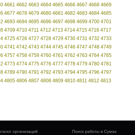
60
4661
4662
4663
4664
4665
4666
4667
4668
4669
76
4677
4678
4679
4680
4681
4682
4683
4684
4685
92
4693
4694
4695
4696
4697
4698
4699
4700
4701
08
4709
4710
4711
4712
4713
4714
4715
4716
4717
24
4725
4726
4727
4728
4729
4730
4731
4732
4733
40
4741
4742
4743
4744
4745
4746
4747
4748
4749
56
4757
4758
4759
4760
4761
4762
4763
4764
4765
72
4773
4774
4775
4776
4777
4778
4779
4780
4781
88
4789
4790
4791
4792
4793
4794
4795
4796
4797
04
4805
4806
4807
4808
4809
4810
4811
4812
4813
аталог организаций
Поиск работы в Сумах