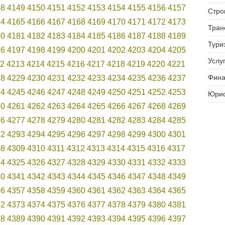
48
4149
4150
4151
4152
4153
4154
4155
4156
4157
Стро
64
4165
4166
4167
4168
4169
4170
4171
4172
4173
Тран
80
4181
4182
4183
4184
4185
4186
4187
4188
4189
Тури
96
4197
4198
4199
4200
4201
4202
4203
4204
4205
Услуг
2
4213
4214
4215
4216
4217
4218
4219
4220
4221
Фина
28
4229
4230
4231
4232
4233
4234
4235
4236
4237
44
4245
4246
4247
4248
4249
4250
4251
4252
4253
Юрис
60
4261
4262
4263
4264
4265
4266
4267
4268
4269
76
4277
4278
4279
4280
4281
4282
4283
4284
4285
92
4293
4294
4295
4296
4297
4298
4299
4300
4301
08
4309
4310
4311
4312
4313
4314
4315
4316
4317
24
4325
4326
4327
4328
4329
4330
4331
4332
4333
40
4341
4342
4343
4344
4345
4346
4347
4348
4349
56
4357
4358
4359
4360
4361
4362
4363
4364
4365
72
4373
4374
4375
4376
4377
4378
4379
4380
4381
88
4389
4390
4391
4392
4393
4394
4395
4396
4397