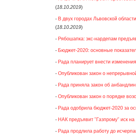
(
18.10.2019
)
-
В двух городах Львовской област
(
18.10.2019
)
-
Рябошапка: экс-нардепам предъя
-
Бюджет-2020: основные показате
-
Рада планирует внести изменения
-
Опубликован закон о непрерывно
-
Рада приняла закон об анбандлин
-
Опубликован закон о порядке воз
-
Рада одобрила бюджет-2020 за ос
-
НАК предъявит "Газпрому" иск на
-
Рада продлила работу до исчерпа