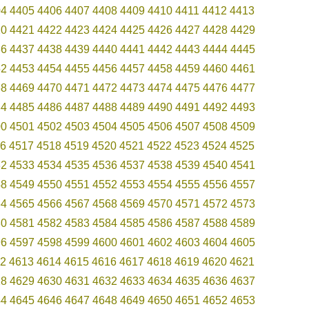
04
4405
4406
4407
4408
4409
4410
4411
4412
4413
20
4421
4422
4423
4424
4425
4426
4427
4428
4429
36
4437
4438
4439
4440
4441
4442
4443
4444
4445
52
4453
4454
4455
4456
4457
4458
4459
4460
4461
68
4469
4470
4471
4472
4473
4474
4475
4476
4477
84
4485
4486
4487
4488
4489
4490
4491
4492
4493
00
4501
4502
4503
4504
4505
4506
4507
4508
4509
6
4517
4518
4519
4520
4521
4522
4523
4524
4525
32
4533
4534
4535
4536
4537
4538
4539
4540
4541
48
4549
4550
4551
4552
4553
4554
4555
4556
4557
64
4565
4566
4567
4568
4569
4570
4571
4572
4573
80
4581
4582
4583
4584
4585
4586
4587
4588
4589
96
4597
4598
4599
4600
4601
4602
4603
4604
4605
2
4613
4614
4615
4616
4617
4618
4619
4620
4621
28
4629
4630
4631
4632
4633
4634
4635
4636
4637
44
4645
4646
4647
4648
4649
4650
4651
4652
4653