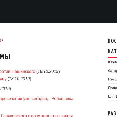
е
/
ПОС
КАТ
умы
Юрид
бата
против Пашинского
(
18.10.2019
)
ину
(
18.10.2019
)
Restp
Поля
.2019
)
Еліт
пресечения уже сегодня, - Рябошапка
РА
Гладковского с возможностью залога