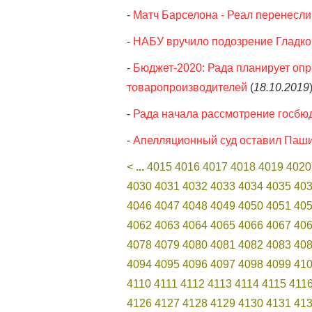
-
Матч Барселона - Реал перенесли 
-
НАБУ вручило подозрение Гладко
-
Бюджет-2020: Рада планирует опр
товаропроизводителей
(
18.10.2019
-
Рада начала рассмотрение госбю
-
Апелляционный суд оставил Паши
<
...
4015
4016
4017
4018
4019
4020
4030
4031
4032
4033
4034
4035
40
4046
4047
4048
4049
4050
4051
40
4062
4063
4064
4065
4066
4067
40
4078
4079
4080
4081
4082
4083
40
4094
4095
4096
4097
4098
4099
41
4110
4111
4112
4113
4114
4115
411
4126
4127
4128
4129
4130
4131
41