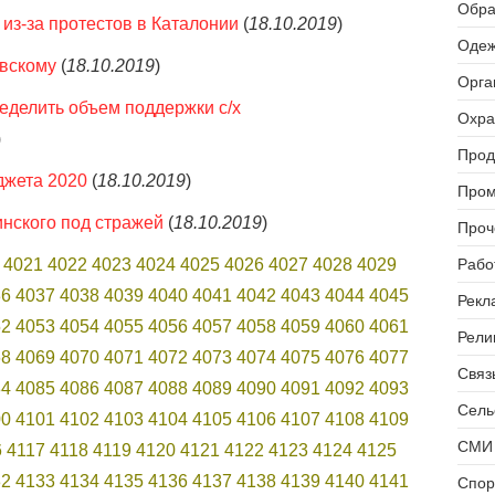
Обра
из-за протестов в Каталонии
(
18.10.2019
)
Одеж
вскому
(
18.10.2019
)
Орга
еделить объем поддержки с/х
Охра
)
Прод
джета 2020
(
18.10.2019
)
Пром
нского под стражей
(
18.10.2019
)
Проч
4021
4022
4023
4024
4025
4026
4027
4028
4029
Рабо
36
4037
4038
4039
4040
4041
4042
4043
4044
4045
Рекл
52
4053
4054
4055
4056
4057
4058
4059
4060
4061
Рели
68
4069
4070
4071
4072
4073
4074
4075
4076
4077
Связь
84
4085
4086
4087
4088
4089
4090
4091
4092
4093
Сель
00
4101
4102
4103
4104
4105
4106
4107
4108
4109
СМИ 
6
4117
4118
4119
4120
4121
4122
4123
4124
4125
32
4133
4134
4135
4136
4137
4138
4139
4140
4141
Спор