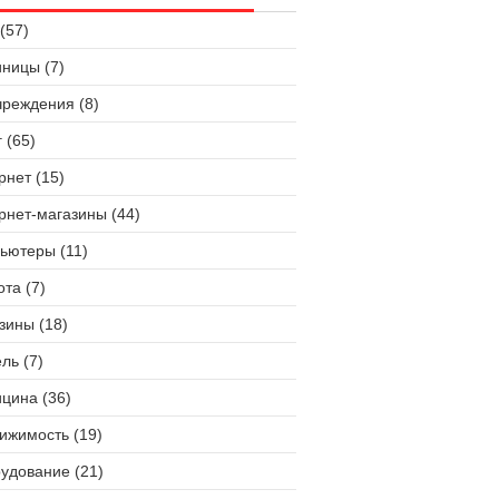
(57)
иницы (7)
чреждения (8)
 (65)
рнет (15)
рнет-магазины (44)
ьютеры (11)
ота (7)
зины (18)
ль (7)
цина (36)
ижимость (19)
удование (21)