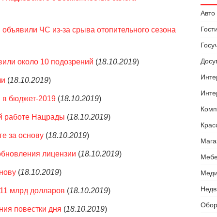
Авто 
Гост
и объявили ЧС из-за срыва отопительного сезона
Госу
Досуг
вили около 10 подозрений
(
18.10.2019
)
Инте
ли
(
18.10.2019
)
Инте
 в бюджет-2019
(
18.10.2019
)
Комп
й работе Нацрады
(
18.10.2019
)
Крас
ге за основу
(
18.10.2019
)
Мага
обновления лицензии
(
18.10.2019
)
Мебе
нову
(
18.10.2019
)
Меди
Недв
 11 млрд долларов
(
18.10.2019
)
Обор
ния повестки дня
(
18.10.2019
)