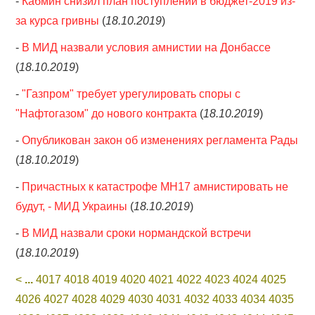
-
Кабмин снизил план поступлений в бюджет-2019 из-
за курса гривны
(
18.10.2019
)
-
В МИД назвали условия амнистии на Донбассе
(
18.10.2019
)
-
"Газпром" требует урегулировать споры с
"Нафтогазом" до нового контракта
(
18.10.2019
)
-
Опубликован закон об изменениях регламента Рады
(
18.10.2019
)
-
Причастных к катастрофе МН17 амнистировать не
будут, - МИД Украины
(
18.10.2019
)
-
В МИД назвали сроки нормандской встречи
(
18.10.2019
)
<
...
4017
4018
4019
4020
4021
4022
4023
4024
4025
4026
4027
4028
4029
4030
4031
4032
4033
4034
4035