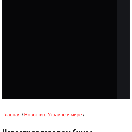
КАТАЛОГ
ОБЪЯВЛЕНИЯ
ТРАНСПОРТ
КУДА ПОЙТИ
АВТОБАЗАР
РАБОТА
КОНТАКТЫ
>
Главная
/
Новости в Украине и мире
/