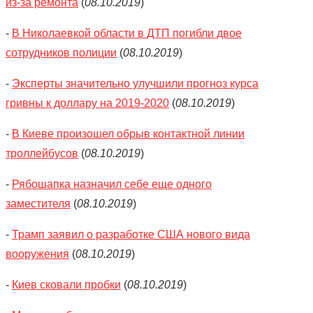
из-за ремонта
(
08.10.2019
)
-
В Николаевкой области в ДТП погибли двое
сотрудников полиции
(
08.10.2019
)
-
Эксперты значительно улучшили прогноз курса
гривны к доллару на 2019-2020
(
08.10.2019
)
-
В Киеве произошел обрыв контактной линии
троллейбусов
(
08.10.2019
)
-
Рябошапка назначил себе еще одного
заместителя
(
08.10.2019
)
-
Трамп заявил о разработке США нового вида
вооружения
(
08.10.2019
)
-
Киев сковали пробки
(
08.10.2019
)