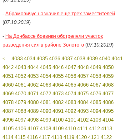
-
Абрамовичус назначил еще трех заместителей
(
07.10.2019
)
-
На Донбассе боевики обстреляли участок
разведения сил в районе Золотого
(
07.10.2019
)
<
...
4033
4034
4035
4036
4037
4038
4039
4040
4041
4042
4043
4044
4045
4046
4047
4048
4049
4050
4051
4052
4053
4054
4055
4056
4057
4058
4059
4060
4061
4062
4063
4064
4065
4066
4067
4068
4069
4070
4071
4072
4073
4074
4075
4076
4077
4078
4079
4080
4081
4082
4083
4084
4085
4086
4087
4088
4089
4090
4091
4092
4093
4094
4095
4096
4097
4098
4099
4100
4101
4102
4103
4104
4105
4106
4107
4108
4109
4110
4111
4112
4113
4114
4115
4116
4117
4118
4119
4120
4121
4122