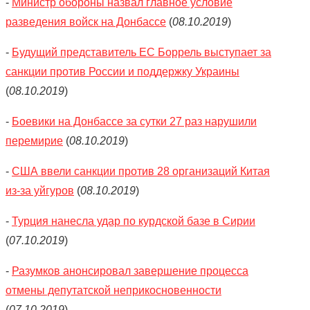
-
Министр обороны назвал главное условие
разведения войск на Донбассе
(
08.10.2019
)
-
Будущий представитель ЕС Боррель выступает за
санкции против России и поддержку Украины
(
08.10.2019
)
-
Боевики на Донбассе за сутки 27 раз нарушили
перемирие
(
08.10.2019
)
-
США ввели санкции против 28 организаций Китая
из-за уйгуров
(
08.10.2019
)
-
Турция нанесла удар по курдской базе в Сирии
(
07.10.2019
)
-
Разумков анонсировал завершение процесса
отмены депутатской неприкосновенности
(
07.10.2019
)