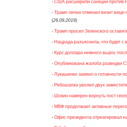
-
США расширили санкции против 
-
Трамп лично отменил визит вице
(
26.09.2019
)
-
Трамп просил Зеленского оставит
-
Нацрада разъяснила, что будет с
-
Курс доллара немного вырос пос
-
Опубликована жалоба разведки С
-
Лукашенко заявил о готовности 
-
Рябошапка уволил двух заместит
-
Шокин намерен вернуть пост генп
-
МВФ продолжает активные перего
-
Офис президента отреагировал на