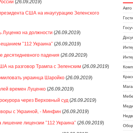
России
(
26.09.2019
)
Авто 
-президента США на инаугурацию Зеленского
Гост
Госу
ь Луценко на должности
(
26.09.2019
)
Досуг
 вещанием "112 Украина"
(
26.09.2019
)
Инте
ле десятидневного падения
(
26.09.2019
)
Инте
ША на разговор Трампа с Зеленским
(
26.09.2019
)
Комп
Крас
помиловать украинца Шаройко
(
26.09.2019
)
Мага
елей времен Луценко
(
26.09.2019
)
Мебе
рокурора через Верховный суд
(
26.09.2019
)
Меди
воры с Украиной, - Минфин
(
26.09.2019
)
Недв
 лишение лицензии "112 Украина"
(
26.09.2019
)
Обор