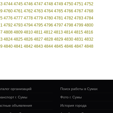
43
4744
4745
4746
4747
4748
4749
4750
4751
4752
59
4760
4761
4762
4763
4764
4765
4766
4767
4768
75
4776
4777
4778
4779
4780
4781
4782
4783
4784
91
4792
4793
4794
4795
4796
4797
4798
4799
4800
07
4808
4809
4810
4811
4812
4813
4814
4815
4816
23
4824
4825
4826
4827
4828
4829
4830
4831
4832
39
4840
4841
4842
4843
4844
4845
4846
4847
4848
аталог организаций
Поиск работы в Сумах
ранспорт г. Сумы
Фото г. Сумы
астные объявления
История города