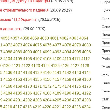
раинцам доступ в кадастры
(
26.09.2019
)
Обра
е стремительного падения
(
26.09.2019
)
Одеж
Орга
ензию "112 Украина"
(
26.09.2019
)
Охра
ю должность
(
26.09.2019
)
Прод
4056
4057
4058
4059
4060
4061
4062
4063
4064
Пром
71
4072
4073
4074
4075
4076
4077
4078
4079
4080
Проч
87
4088
4089
4090
4091
4092
4093
4094
4095
4096
03
4104
4105
4106
4107
4108
4109
4110
4111
4112
Рабо
9
4120
4121
4122
4123
4124
4125
4126
4127
4128
Рекл
35
4136
4137
4138
4139
4140
4141
4142
4143
4144
Рели
51
4152
4153
4154
4155
4156
4157
4158
4159
4160
Связь
67
4168
4169
4170
4171
4172
4173
4174
4175
4176
Сель
83
4184
4185
4186
4187
4188
4189
4190
4191
4192
СМИ 
99
4200
4201
4202
4203
4204
4205
4206
4207
4208
5
4216
4217
4218
4219
4220
4221
4222
4223
4224
Спор