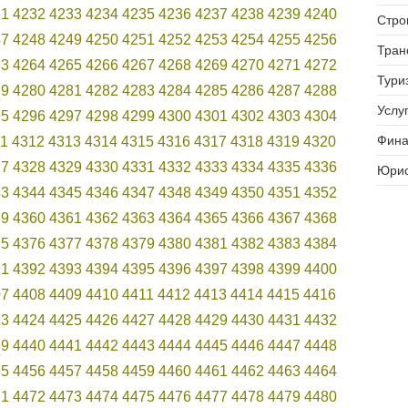
31
4232
4233
4234
4235
4236
4237
4238
4239
4240
Стро
47
4248
4249
4250
4251
4252
4253
4254
4255
4256
Тран
63
4264
4265
4266
4267
4268
4269
4270
4271
4272
Тури
79
4280
4281
4282
4283
4284
4285
4286
4287
4288
Услуг
95
4296
4297
4298
4299
4300
4301
4302
4303
4304
Фина
11
4312
4313
4314
4315
4316
4317
4318
4319
4320
27
4328
4329
4330
4331
4332
4333
4334
4335
4336
Юрис
43
4344
4345
4346
4347
4348
4349
4350
4351
4352
59
4360
4361
4362
4363
4364
4365
4366
4367
4368
75
4376
4377
4378
4379
4380
4381
4382
4383
4384
91
4392
4393
4394
4395
4396
4397
4398
4399
4400
07
4408
4409
4410
4411
4412
4413
4414
4415
4416
23
4424
4425
4426
4427
4428
4429
4430
4431
4432
39
4440
4441
4442
4443
4444
4445
4446
4447
4448
55
4456
4457
4458
4459
4460
4461
4462
4463
4464
71
4472
4473
4474
4475
4476
4477
4478
4479
4480