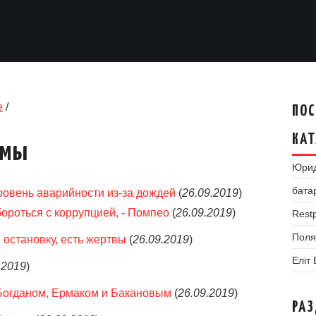
е
/
ПОС
КАТ
умы
Юрид
бата
овень аварийности из-за дождей
(
26.09.2019
)
ороться с коррупцией, - Помпео
(
26.09.2019
)
Restp
Поля
 остановку, есть жертвы
(
26.09.2019
)
Еліт
.2019
)
 Богданом, Ермаком и Бакановым
(
26.09.2019
)
РА