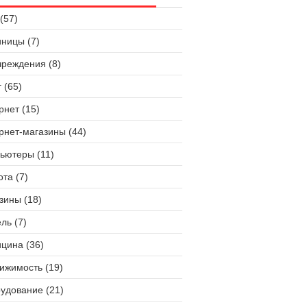
(57)
иницы (7)
чреждения (8)
 (65)
рнет (15)
рнет-магазины (44)
ьютеры (11)
ота (7)
зины (18)
ль (7)
цина (36)
ижимость (19)
удование (21)