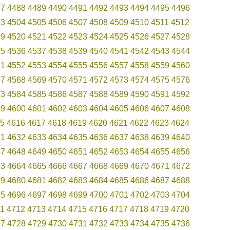
87
4488
4489
4490
4491
4492
4493
4494
4495
4496
03
4504
4505
4506
4507
4508
4509
4510
4511
4512
19
4520
4521
4522
4523
4524
4525
4526
4527
4528
35
4536
4537
4538
4539
4540
4541
4542
4543
4544
51
4552
4553
4554
4555
4556
4557
4558
4559
4560
67
4568
4569
4570
4571
4572
4573
4574
4575
4576
83
4584
4585
4586
4587
4588
4589
4590
4591
4592
99
4600
4601
4602
4603
4604
4605
4606
4607
4608
5
4616
4617
4618
4619
4620
4621
4622
4623
4624
31
4632
4633
4634
4635
4636
4637
4638
4639
4640
47
4648
4649
4650
4651
4652
4653
4654
4655
4656
63
4664
4665
4666
4667
4668
4669
4670
4671
4672
79
4680
4681
4682
4683
4684
4685
4686
4687
4688
95
4696
4697
4698
4699
4700
4701
4702
4703
4704
11
4712
4713
4714
4715
4716
4717
4718
4719
4720
27
4728
4729
4730
4731
4732
4733
4734
4735
4736