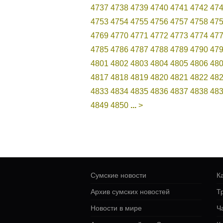
4737
4738
4739
4740
4741
4742
47
4753
4754
4755
4756
4757
4758
47
4769
4770
4771
4772
4773
4774
47
4785
4786
4787
4788
4789
4790
47
4801
4802
4803
4804
4805
4806
48
4817
4818
4819
4820
4821
4822
48
4833
4834
4835
4836
4837
4838
48
4849
4850
...
>
Сумские новости
К
Архив сумских новостей
Т
Новости в мире
Ч