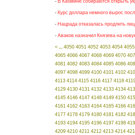
-
В Кабмине собираются открыть ук
-
Курс доллара немного вырос посл
-
Нацрада отказалась продлить лиц
-
Аваков назначил Князева на нову
<
...
4050
4051
4052
4053
4054
4055
4065
4066
4067
4068
4069
4070
40
4081
4082
4083
4084
4085
4086
40
4097
4098
4099
4100
4101
4102
41
4113
4114
4115
4116
4117
4118
411
4129
4130
4131
4132
4133
4134
41
4145
4146
4147
4148
4149
4150
41
4161
4162
4163
4164
4165
4166
41
4177
4178
4179
4180
4181
4182
41
4193
4194
4195
4196
4197
4198
41
4209
4210
4211
4212
4213
4214
421