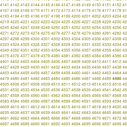
4141
4142
4143
4144
4145
4146
4147
4148
4149
4150
4151
4152
41
4167
4168
4169
4170
4171
4172
4173
4174
4175
4176
4177
4178
41
4193
4194
4195
4196
4197
4198
4199
4200
4201
4202
4203
4204
42
4219
4220
4221
4222
4223
4224
4225
4226
4227
4228
4229
4230
42
4245
4246
4247
4248
4249
4250
4251
4252
4253
4254
4255
4256
42
4271
4272
4273
4274
4275
4276
4277
4278
4279
4280
4281
4282
42
4297
4298
4299
4300
4301
4302
4303
4304
4305
4306
4307
4308
43
4323
4324
4325
4326
4327
4328
4329
4330
4331
4332
4333
4334
43
4349
4350
4351
4352
4353
4354
4355
4356
4357
4358
4359
4360
43
4375
4376
4377
4378
4379
4380
4381
4382
4383
4384
4385
4386
43
4401
4402
4403
4404
4405
4406
4407
4408
4409
4410
4411
4412
44
4427
4428
4429
4430
4431
4432
4433
4434
4435
4436
4437
4438
44
4453
4454
4455
4456
4457
4458
4459
4460
4461
4462
4463
4464
44
4479
4480
4481
4482
4483
4484
4485
4486
4487
4488
4489
4490
44
4505
4506
4507
4508
4509
4510
4511
4512
4513
4514
4515
4516
45
4531
4532
4533
4534
4535
4536
4537
4538
4539
4540
4541
4542
45
4557
4558
4559
4560
4561
4562
4563
4564
4565
4566
4567
4568
45
4583
4584
4585
4586
4587
4588
4589
4590
4591
4592
4593
4594
45
4609
4610
4611
4612
4613
4614
4615
4616
4617
4618
4619
4620
46
4635
4636
4637
4638
4639
4640
4641
4642
4643
4644
4645
4646
46
4661
4662
4663
4664
4665
4666
4667
4668
4669
4670
4671
4672
46
4687
4688
4689
4690
4691
4692
4693
4694
4695
4696
4697
4698
46