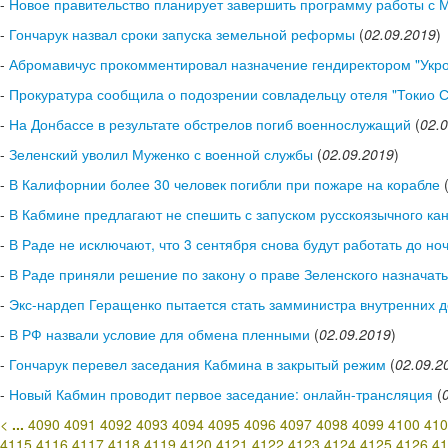
-
Новое правительство планирует завершить программу работы с
-
Гончарук назвал сроки запуска земельной реформы
(
02.09.2019
)
-
Абромавичус прокомментировал назначение гендиректором "Укро
-
Прокуратура сообщила о подозрении совладельцу отеля "Токио С
-
На Донбассе в результате обстрелов погиб военнослужащий
(
02.
-
Зеленский уволил Муженко с военной службы
(
02.09.2019
)
-
В Калифорнии более 30 человек погибли при пожаре на корабле
-
В Кабмине предлагают не спешить с запуском русскоязычного ка
-
В Раде не исключают, что 3 сентября снова будут работать до но
-
В Раде приняли решение по закону о праве Зеленского назначать
-
Экс-нардеп Геращенко пытается стать замминистра внутренних 
-
В РФ назвали условие для обмена пленными
(
02.09.2019
)
-
Гончарук перевел заседания Кабмина в закрытый режим
(
02.09.2
-
Новый Кабмин проводит первое заседание: онлайн-трансляция
(
<
...
4090
4091
4092
4093
4094
4095
4096
4097
4098
4099
4100
410
4115
4116
4117
4118
4119
4120
4121
4122
4123
4124
4125
4126
41