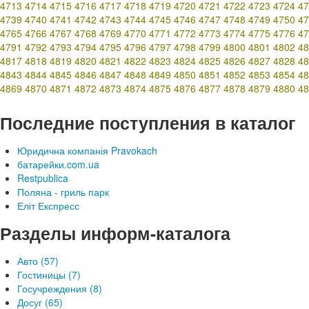
4713
4714
4715
4716
4717
4718
4719
4720
4721
4722
4723
4724
47
4739
4740
4741
4742
4743
4744
4745
4746
4747
4748
4749
4750
47
4765
4766
4767
4768
4769
4770
4771
4772
4773
4774
4775
4776
47
4791
4792
4793
4794
4795
4796
4797
4798
4799
4800
4801
4802
48
4817
4818
4819
4820
4821
4822
4823
4824
4825
4826
4827
4828
48
4843
4844
4845
4846
4847
4848
4849
4850
4851
4852
4853
4854
48
4869
4870
4871
4872
4873
4874
4875
4876
4877
4878
4879
4880
48
Последние поступления в каталог
Юридична компанія Pravokach
батарейки.com.ua
Restpublica
Поляна - гриль парк
Еліт Експресс
Разделы информ-каталога
Авто (57)
Гостиницы (7)
Госучреждения (8)
Досуг (65)