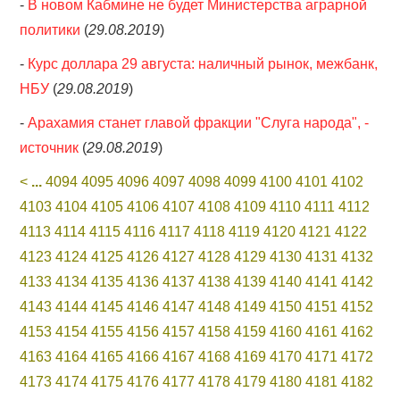
-
В новом Кабмине не будет Министерства аграрной
политики
(
29.08.2019
)
-
Курс доллара 29 августа: наличный рынок, межбанк,
НБУ
(
29.08.2019
)
-
Арахамия станет главой фракции "Слуга народа", -
источник
(
29.08.2019
)
<
...
4094
4095
4096
4097
4098
4099
4100
4101
4102
4103
4104
4105
4106
4107
4108
4109
4110
4111
4112
4113
4114
4115
4116
4117
4118
4119
4120
4121
4122
4123
4124
4125
4126
4127
4128
4129
4130
4131
4132
4133
4134
4135
4136
4137
4138
4139
4140
4141
4142
4143
4144
4145
4146
4147
4148
4149
4150
4151
4152
4153
4154
4155
4156
4157
4158
4159
4160
4161
4162
4163
4164
4165
4166
4167
4168
4169
4170
4171
4172
4173
4174
4175
4176
4177
4178
4179
4180
4181
4182