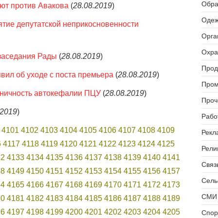
Обра
ют против Авакова
(
28.08.2019
)
Одеж
ятие депутатской неприкосновенности
Орга
Охра
 заседания Рады
(
28.08.2019
)
Прод
вил об уходе с поста премьера
(
28.08.2019
)
Пром
оничность автокефалии ПЦУ
(
28.08.2019
)
Проч
.2019
)
Рабо
4101
4102
4103
4104
4105
4106
4107
4108
4109
Рекл
6
4117
4118
4119
4120
4121
4122
4123
4124
4125
Рели
32
4133
4134
4135
4136
4137
4138
4139
4140
4141
Связь
48
4149
4150
4151
4152
4153
4154
4155
4156
4157
Сель
64
4165
4166
4167
4168
4169
4170
4171
4172
4173
СМИ 
80
4181
4182
4183
4184
4185
4186
4187
4188
4189
96
4197
4198
4199
4200
4201
4202
4203
4204
4205
Спор