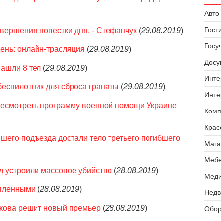
Авто 
Гост
авершения повестки дня, - Стефанчук
(
29.08.2019
)
Госу
день: онлайн-трасляция
(
29.08.2019
)
Досуг
нашли 8 тел
(
29.08.2019
)
Инте
беспилотник для сброса гранаты
(
29.08.2019
)
Инте
ресмотреть программу военной помощи Украине
Комп
Крас
шего подъезда достали тело третьего погибшего
Мага
Мебе
нд устроили массовое убийство
(
28.08.2019
)
Меди
 пленными
(
28.08.2019
)
Недв
акова решит новый премьер
(
28.08.2019
)
Обор