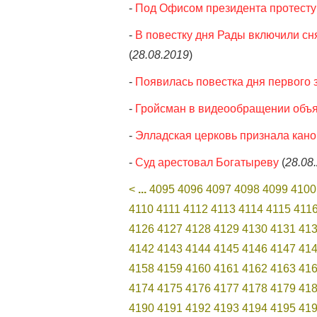
-
Под Офисом президента протесту
-
В повестку дня Рады включили сн
(
28.08.2019
)
-
Появилась повестка дня первого
-
Гройсман в видеообращении объя
-
Элладская церковь признала кан
-
Суд арестовал Богатыреву
(
28.08
<
...
4095
4096
4097
4098
4099
4100
4110
4111
4112
4113
4114
4115
411
4126
4127
4128
4129
4130
4131
41
4142
4143
4144
4145
4146
4147
41
4158
4159
4160
4161
4162
4163
41
4174
4175
4176
4177
4178
4179
41
4190
4191
4192
4193
4194
4195
41