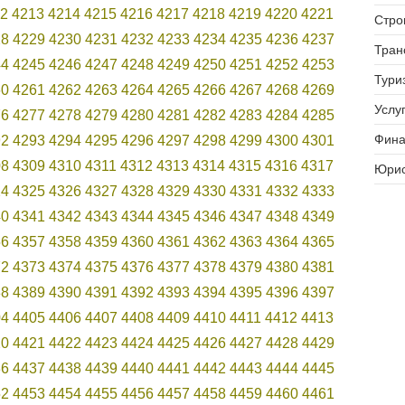
2
4213
4214
4215
4216
4217
4218
4219
4220
4221
Стро
28
4229
4230
4231
4232
4233
4234
4235
4236
4237
Тран
44
4245
4246
4247
4248
4249
4250
4251
4252
4253
Тури
60
4261
4262
4263
4264
4265
4266
4267
4268
4269
Услуг
76
4277
4278
4279
4280
4281
4282
4283
4284
4285
Фина
92
4293
4294
4295
4296
4297
4298
4299
4300
4301
08
4309
4310
4311
4312
4313
4314
4315
4316
4317
Юрис
24
4325
4326
4327
4328
4329
4330
4331
4332
4333
40
4341
4342
4343
4344
4345
4346
4347
4348
4349
56
4357
4358
4359
4360
4361
4362
4363
4364
4365
72
4373
4374
4375
4376
4377
4378
4379
4380
4381
88
4389
4390
4391
4392
4393
4394
4395
4396
4397
04
4405
4406
4407
4408
4409
4410
4411
4412
4413
20
4421
4422
4423
4424
4425
4426
4427
4428
4429
36
4437
4438
4439
4440
4441
4442
4443
4444
4445
52
4453
4454
4455
4456
4457
4458
4459
4460
4461