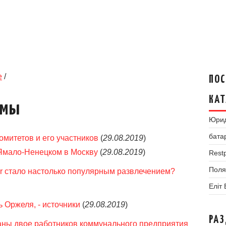
е
/
ПОС
КАТ
умы
Юрид
бата
омитетов и его участников
(
29.08.2019
)
 Ямало-Ненецком в Москву
(
29.08.2019
)
Restp
Поля
er стало настолько популярным развлечением?
Еліт
 Оржеля, - источники
(
29.08.2019
)
РА
аны двое работников коммунального предприятия