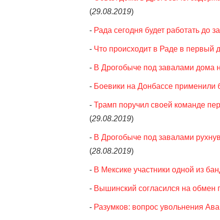
(
29.08.2019
)
-
Рада сегодня будет работать до з
-
Что происходит в Раде в первый 
-
В Дрогобыче под завалами дома 
-
Боевики на Донбассе применили 
-
Трамп поручил своей команде пе
(
29.08.2019
)
-
В Дрогобыче под завалами рухнув
(
28.08.2019
)
-
В Мексике участники одной из ба
-
Вышинский согласился на обмен
-
Разумков: вопрос увольнения Ав