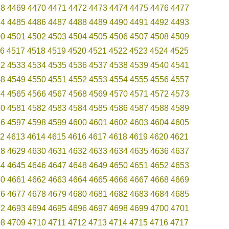
68
4469
4470
4471
4472
4473
4474
4475
4476
4477
84
4485
4486
4487
4488
4489
4490
4491
4492
4493
00
4501
4502
4503
4504
4505
4506
4507
4508
4509
6
4517
4518
4519
4520
4521
4522
4523
4524
4525
32
4533
4534
4535
4536
4537
4538
4539
4540
4541
48
4549
4550
4551
4552
4553
4554
4555
4556
4557
64
4565
4566
4567
4568
4569
4570
4571
4572
4573
80
4581
4582
4583
4584
4585
4586
4587
4588
4589
96
4597
4598
4599
4600
4601
4602
4603
4604
4605
2
4613
4614
4615
4616
4617
4618
4619
4620
4621
28
4629
4630
4631
4632
4633
4634
4635
4636
4637
44
4645
4646
4647
4648
4649
4650
4651
4652
4653
60
4661
4662
4663
4664
4665
4666
4667
4668
4669
76
4677
4678
4679
4680
4681
4682
4683
4684
4685
92
4693
4694
4695
4696
4697
4698
4699
4700
4701
08
4709
4710
4711
4712
4713
4714
4715
4716
4717