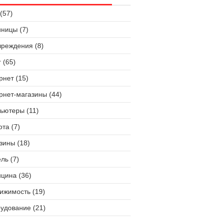
(57)
иницы (7)
чреждения (8)
 (65)
рнет (15)
рнет-магазины (44)
ьютеры (11)
ота (7)
зины (18)
ль (7)
цина (36)
ижимость (19)
удование (21)