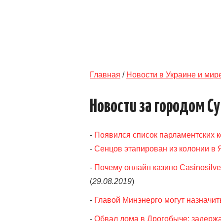
Главная
/
Новости в Украине и мир
Новости за городом С
-
Появился список парламентских к
-
Сенцов этапирован из колонии в
-
Почему онлайн казино Casinosilv
(
29.08.2019
)
-
Главой Минэнерго могут назначить
-
Обвал дома в Дрогобыче: задерж