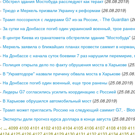
-
Обстрел здания Мостобуда расследуют как теракт
(
26.08.2019
)
-
Трюдо и Меркель призвали Украину к реформам
(
26.08.2019
)
-
Трамп поссорился с лидерами G7 из-за России, - The Guardian
(
2
-
За сутки на Донбассе погиб один украинский военный, трое ране
-
В центре Киева из гранатомета обстреляли здание "Мостобуда"
(
-
Меркель заявила о ближайших планах провести саммит в норма
-
На Донбассе с начала суток боевики 7 раз нарушили перемирие,
-
Полиция открыла дело по факту обрушения моста в Харькове
(
25
-
В "Укравтодоре" назвали причину обвала моста в Харькове
(
25.08
-
На Донбассе погиб один военный, еще трое ранены
(
25.08.2019
)
-
Лидеры G7 согласились усилить координацию с Россией
(
25.08.2
-
В Харькове обрушился автомобильный мост
(
25.08.2019
)
-
Трамп может пригласить Россию на следующий саммит G7, - Blo
-
Эксперты дали прогноз курса доллара в конце августа
(
25.08.201
<
...
4099
4100
4101
4102
4103
4104
4105
4106
4107
4108
4109
411
4124
4125
4126
4127
4128
4129
4130
4131
4132
4133
4134
4135
41