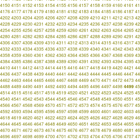
4150
4151
4152
4153
4154
4155
4156
4157
4158
4159
4160
4161
41
4176
4177
4178
4179
4180
4181
4182
4183
4184
4185
4186
4187
41
4202
4203
4204
4205
4206
4207
4208
4209
4210
4211
4212
4213
42
4228
4229
4230
4231
4232
4233
4234
4235
4236
4237
4238
4239
42
4254
4255
4256
4257
4258
4259
4260
4261
4262
4263
4264
4265
42
4280
4281
4282
4283
4284
4285
4286
4287
4288
4289
4290
4291
42
4306
4307
4308
4309
4310
4311
4312
4313
4314
4315
4316
4317
43
4332
4333
4334
4335
4336
4337
4338
4339
4340
4341
4342
4343
43
4358
4359
4360
4361
4362
4363
4364
4365
4366
4367
4368
4369
43
4384
4385
4386
4387
4388
4389
4390
4391
4392
4393
4394
4395
43
4410
4411
4412
4413
4414
4415
4416
4417
4418
4419
4420
4421
44
4436
4437
4438
4439
4440
4441
4442
4443
4444
4445
4446
4447
44
4462
4463
4464
4465
4466
4467
4468
4469
4470
4471
4472
4473
44
4488
4489
4490
4491
4492
4493
4494
4495
4496
4497
4498
4499
45
4514
4515
4516
4517
4518
4519
4520
4521
4522
4523
4524
4525
45
4540
4541
4542
4543
4544
4545
4546
4547
4548
4549
4550
4551
45
4566
4567
4568
4569
4570
4571
4572
4573
4574
4575
4576
4577
45
4592
4593
4594
4595
4596
4597
4598
4599
4600
4601
4602
4603
46
4618
4619
4620
4621
4622
4623
4624
4625
4626
4627
4628
4629
46
4644
4645
4646
4647
4648
4649
4650
4651
4652
4653
4654
4655
46
4670
4671
4672
4673
4674
4675
4676
4677
4678
4679
4680
4681
46
4696
4697
4698
4699
4700
4701
4702
4703
4704
4705
4706
4707
47