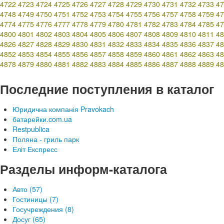
4722
4723
4724
4725
4726
4727
4728
4729
4730
4731
4732
4733
47
4748
4749
4750
4751
4752
4753
4754
4755
4756
4757
4758
4759
47
4774
4775
4776
4777
4778
4779
4780
4781
4782
4783
4784
4785
47
4800
4801
4802
4803
4804
4805
4806
4807
4808
4809
4810
4811
48
4826
4827
4828
4829
4830
4831
4832
4833
4834
4835
4836
4837
48
4852
4853
4854
4855
4856
4857
4858
4859
4860
4861
4862
4863
48
4878
4879
4880
4881
4882
4883
4884
4885
4886
4887
4888
4889
48
Последние поступления в каталог
Юридична компанія Pravokach
батарейки.com.ua
Restpublica
Поляна - гриль парк
Еліт Експресс
Разделы информ-каталога
Авто (57)
Гостиницы (7)
Госучреждения (8)
Досуг (65)