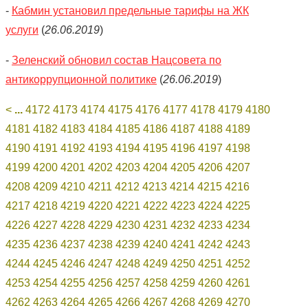
-
Кабмин установил предельные тарифы на ЖК
услуги
(
26.06.2019
)
-
Зеленский обновил состав Нацсовета по
антикоррупционной политике
(
26.06.2019
)
<
...
4172
4173
4174
4175
4176
4177
4178
4179
4180
4181
4182
4183
4184
4185
4186
4187
4188
4189
4190
4191
4192
4193
4194
4195
4196
4197
4198
4199
4200
4201
4202
4203
4204
4205
4206
4207
4208
4209
4210
4211
4212
4213
4214
4215
4216
4217
4218
4219
4220
4221
4222
4223
4224
4225
4226
4227
4228
4229
4230
4231
4232
4233
4234
4235
4236
4237
4238
4239
4240
4241
4242
4243
4244
4245
4246
4247
4248
4249
4250
4251
4252
4253
4254
4255
4256
4257
4258
4259
4260
4261
4262
4263
4264
4265
4266
4267
4268
4269
4270