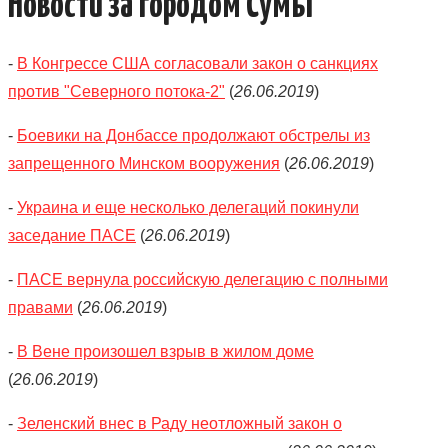
Новости за городом Сумы
-
В Конгрессе США согласовали закон о санкциях
против "Северного потока-2"
(
26.06.2019
)
-
Боевики на Донбассе продолжают обстрелы из
запрещенного Минском вооружения
(
26.06.2019
)
-
Украина и еще несколько делегаций покинули
заседание ПАСЕ
(
26.06.2019
)
-
ПАСЕ вернула российскую делегацию с полными
правами
(
26.06.2019
)
-
В Вене произошел взрыв в жилом доме
(
26.06.2019
)
-
Зеленский внес в Раду неотложный закон о