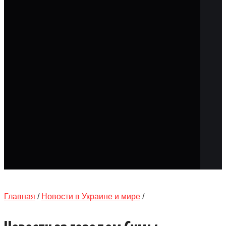
КАТАЛОГ
ОБЪЯВЛЕНИЯ
ТРАНСПОРТ
КУДА ПОЙТИ
АВТОБАЗАР
РАБОТА
КОНТАКТЫ
>
Главная
/
Новости в Украине и мире
/