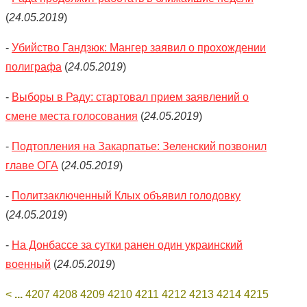
(
24.05.2019
)
-
Убийство Гандзюк: Мангер заявил о прохождении
полиграфа
(
24.05.2019
)
-
Выборы в Раду: стартовал прием заявлений о
смене места голосования
(
24.05.2019
)
-
Подтопления на Закарпатье: Зеленский позвонил
главе ОГА
(
24.05.2019
)
-
Политзаключенный Клых объявил голодовку
(
24.05.2019
)
-
На Донбассе за сутки ранен один украинский
военный
(
24.05.2019
)
<
...
4207
4208
4209
4210
4211
4212
4213
4214
4215