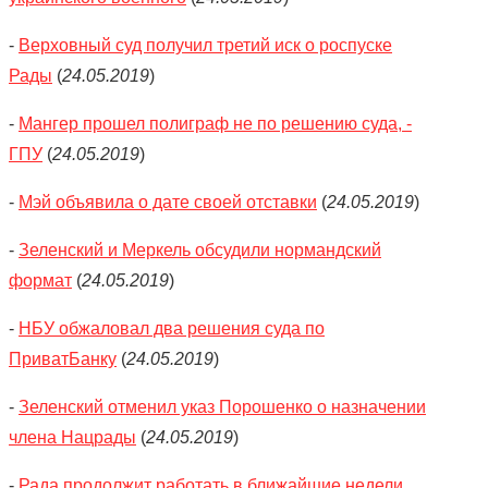
-
Верховный суд получил третий иск о роспуске
Рады
(
24.05.2019
)
-
Мангер прошел полиграф не по решению суда, -
ГПУ
(
24.05.2019
)
-
Мэй объявила о дате своей отставки
(
24.05.2019
)
-
Зеленский и Меркель обсудили нормандский
формат
(
24.05.2019
)
-
НБУ обжаловал два решения суда по
ПриватБанку
(
24.05.2019
)
-
Зеленский отменил указ Порошенко о назначении
члена Нацрады
(
24.05.2019
)
-
Рада продолжит работать в ближайшие недели