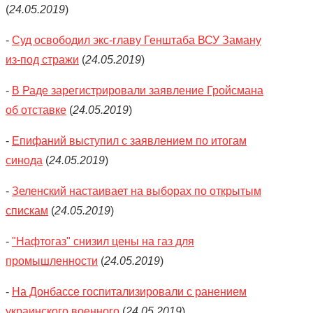
(
24.05.2019
)
-
Суд освободил экс-главу Генштаба ВСУ Заману
из-под стражи
(
24.05.2019
)
-
В Раде зарегистрировали заявление Гройсмана
об отставке
(
24.05.2019
)
-
Епифаний выступил с заявлением по итогам
синода
(
24.05.2019
)
-
Зеленский настаивает на выборах по открытым
спискам
(
24.05.2019
)
-
"Нафтогаз" снизил цены на газ для
промышленности
(
24.05.2019
)
-
На Донбассе госпитализировали с ранением
украинского военного
(
24.05.2019
)