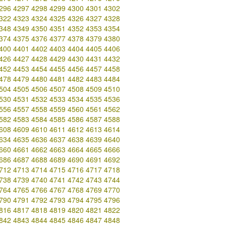
296
4297
4298
4299
4300
4301
4302
322
4323
4324
4325
4326
4327
4328
348
4349
4350
4351
4352
4353
4354
374
4375
4376
4377
4378
4379
4380
400
4401
4402
4403
4404
4405
4406
426
4427
4428
4429
4430
4431
4432
452
4453
4454
4455
4456
4457
4458
478
4479
4480
4481
4482
4483
4484
504
4505
4506
4507
4508
4509
4510
530
4531
4532
4533
4534
4535
4536
556
4557
4558
4559
4560
4561
4562
582
4583
4584
4585
4586
4587
4588
608
4609
4610
4611
4612
4613
4614
634
4635
4636
4637
4638
4639
4640
660
4661
4662
4663
4664
4665
4666
686
4687
4688
4689
4690
4691
4692
712
4713
4714
4715
4716
4717
4718
738
4739
4740
4741
4742
4743
4744
764
4765
4766
4767
4768
4769
4770
790
4791
4792
4793
4794
4795
4796
816
4817
4818
4819
4820
4821
4822
842
4843
4844
4845
4846
4847
4848