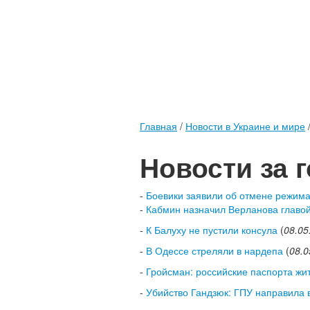
Главная
/
Новости в Украине и мире
Новости за 
-
Боевики заявили об отмене режима
-
Кабмин назначил Верланова главо
-
К Балуху не пустили консула
(
08.05
-
В Одессе стреляли в нардепа
(
08.0
-
Гройсман: российские паспорта ж
-
Убийство Гандзюк: ГПУ направила 