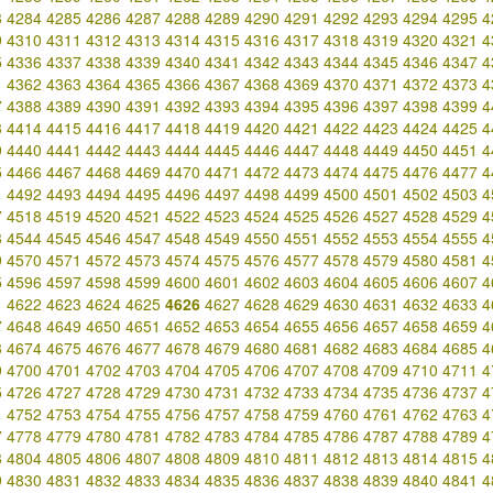
3
4284
4285
4286
4287
4288
4289
4290
4291
4292
4293
4294
4295
4
9
4310
4311
4312
4313
4314
4315
4316
4317
4318
4319
4320
4321
4
5
4336
4337
4338
4339
4340
4341
4342
4343
4344
4345
4346
4347
4
1
4362
4363
4364
4365
4366
4367
4368
4369
4370
4371
4372
4373
4
7
4388
4389
4390
4391
4392
4393
4394
4395
4396
4397
4398
4399
4
3
4414
4415
4416
4417
4418
4419
4420
4421
4422
4423
4424
4425
4
9
4440
4441
4442
4443
4444
4445
4446
4447
4448
4449
4450
4451
4
5
4466
4467
4468
4469
4470
4471
4472
4473
4474
4475
4476
4477
4
1
4492
4493
4494
4495
4496
4497
4498
4499
4500
4501
4502
4503
4
7
4518
4519
4520
4521
4522
4523
4524
4525
4526
4527
4528
4529
4
3
4544
4545
4546
4547
4548
4549
4550
4551
4552
4553
4554
4555
4
9
4570
4571
4572
4573
4574
4575
4576
4577
4578
4579
4580
4581
4
5
4596
4597
4598
4599
4600
4601
4602
4603
4604
4605
4606
4607
4
1
4622
4623
4624
4625
4626
4627
4628
4629
4630
4631
4632
4633
4
7
4648
4649
4650
4651
4652
4653
4654
4655
4656
4657
4658
4659
4
3
4674
4675
4676
4677
4678
4679
4680
4681
4682
4683
4684
4685
4
9
4700
4701
4702
4703
4704
4705
4706
4707
4708
4709
4710
4711
4
5
4726
4727
4728
4729
4730
4731
4732
4733
4734
4735
4736
4737
4
1
4752
4753
4754
4755
4756
4757
4758
4759
4760
4761
4762
4763
4
7
4778
4779
4780
4781
4782
4783
4784
4785
4786
4787
4788
4789
4
3
4804
4805
4806
4807
4808
4809
4810
4811
4812
4813
4814
4815
4
9
4830
4831
4832
4833
4834
4835
4836
4837
4838
4839
4840
4841
4