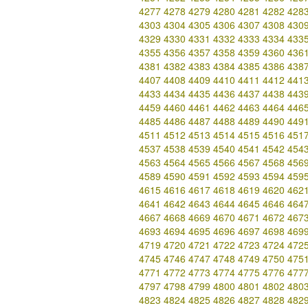
4277
4278
4279
4280
4281
4282
428
4303
4304
4305
4306
4307
4308
430
4329
4330
4331
4332
4333
4334
433
4355
4356
4357
4358
4359
4360
436
4381
4382
4383
4384
4385
4386
438
4407
4408
4409
4410
4411
4412
441
4433
4434
4435
4436
4437
4438
443
4459
4460
4461
4462
4463
4464
446
4485
4486
4487
4488
4489
4490
449
4511
4512
4513
4514
4515
4516
451
4537
4538
4539
4540
4541
4542
454
4563
4564
4565
4566
4567
4568
456
4589
4590
4591
4592
4593
4594
459
4615
4616
4617
4618
4619
4620
462
4641
4642
4643
4644
4645
4646
464
4667
4668
4669
4670
4671
4672
467
4693
4694
4695
4696
4697
4698
469
4719
4720
4721
4722
4723
4724
472
4745
4746
4747
4748
4749
4750
475
4771
4772
4773
4774
4775
4776
477
4797
4798
4799
4800
4801
4802
480
4823
4824
4825
4826
4827
4828
482