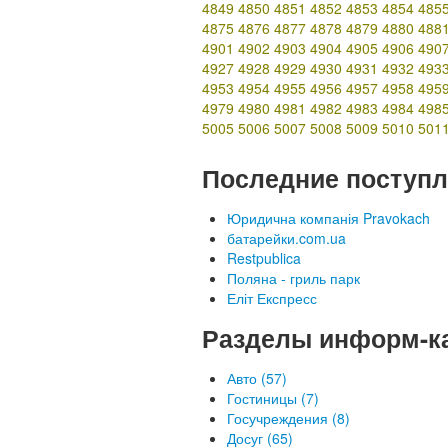
4849
4850
4851
4852
4853
4854
485
4875
4876
4877
4878
4879
4880
488
4901
4902
4903
4904
4905
4906
490
4927
4928
4929
4930
4931
4932
493
4953
4954
4955
4956
4957
4958
495
4979
4980
4981
4982
4983
4984
498
5005
5006
5007
5008
5009
5010
501
Последние поступл
Юридична компанія Pravokach
батарейки.com.ua
Restpublica
Поляна - гриль парк
Еліт Експресс
Разделы информ-к
Авто (57)
Гостиницы (7)
Госучреждения (8)
Досуг (65)