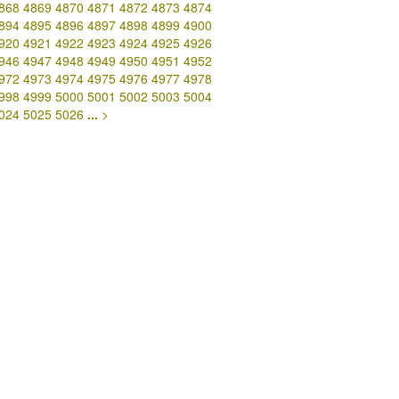
868
4869
4870
4871
4872
4873
4874
894
4895
4896
4897
4898
4899
4900
920
4921
4922
4923
4924
4925
4926
946
4947
4948
4949
4950
4951
4952
972
4973
4974
4975
4976
4977
4978
998
4999
5000
5001
5002
5003
5004
024
5025
5026
...
>