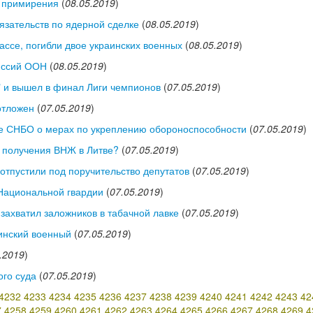
и примирения
(
08.05.2019
)
язательств по ядерной сделке
(
08.05.2019
)
ассе, погибли двое украинских военных
(
08.05.2019
)
миссий ООН
(
08.05.2019
)
" и вышел в финал Лиги чемпионов
(
07.05.2019
)
отложен
(
07.05.2019
)
ие СНБО о мерах по укреплению обороноспособности
(
07.05.2019
)
я получения ВНЖ в Литве?
(
07.05.2019
)
отпустили под поручительство депутатов
(
07.05.2019
)
Национальной гвардии
(
07.05.2019
)
ахватил заложников в табачной лавке
(
07.05.2019
)
аинский военный
(
07.05.2019
)
.2019
)
ого суда
(
07.05.2019
)
4232
4233
4234
4235
4236
4237
4238
4239
4240
4241
4242
4243
42
7
4258
4259
4260
4261
4262
4263
4264
4265
4266
4267
4268
4269
4