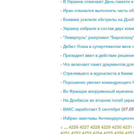
-
В Украине отмечают День памяти 
-
Иран отказался выполнять часть об
-
Боевики усилили обстрелы на Донб
-
Украину избрали в состав двух ко
-
"Ливерпуль" разгромил "Барселону
-
Дебют Усика в супертяжелом весе 
-
Президент ввел в действие решен
-
Что включает пакет документов дл
-
Стрелявшего в журналиста в Киеве 
-
Порошенко уволил командующего 
-
Во Франции вооруженный мужчина з
-
На Донбассе во вторник погиб укр
-
ВАКС заработает 5 сентября
(
07.05
-
Избран замглавы Антикоррупционн
<
...
4226
4227
4228
4229
4230
4231
4251
4252
4253
4254
4255
4256
425