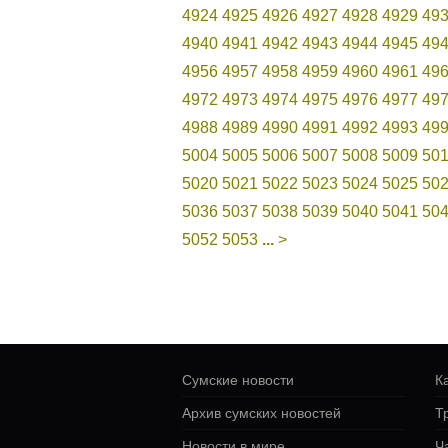
4924
4925
4926
4927
4928
4929
49
4940
4941
4942
4943
4944
4945
49
4956
4957
4958
4959
4960
4961
49
4972
4973
4974
4975
4976
4977
49
4988
4989
4990
4991
4992
4993
49
5004
5005
5006
5007
5008
5009
50
5020
5021
5022
5023
5024
5025
50
5036
5037
5038
5039
5040
5041
50
5052
5053
...
>
Сумские новости
К
Архив сумских новостей
Т
Новости в мире
Ч