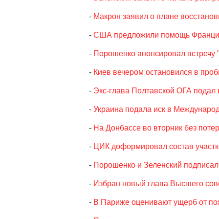
-
Макрон заявил о плане восстанови
-
США предложили помощь Франции
-
Порошенко анонсировал встречу "
-
Киев вечером остановился в проб
-
Экс-глава Полтавской ОГА подал 
-
Украина подала иск в Междунаро
-
На Донбассе во вторник без поте
-
ЦИК доформировал состав участк
-
Порошенко и Зеленский подписал
-
Избран новый глава Высшего сов
-
В Париже оценивают ущерб от по