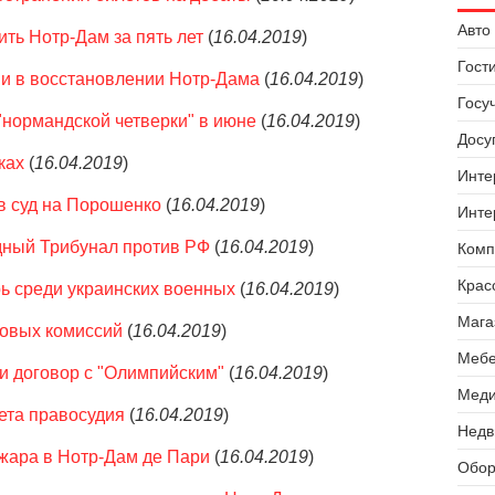
Авто 
ть Нотр-Дам за пять лет
(
16.04.2019
)
Гост
 в восстановлении Нотр-Дама
(
16.04.2019
)
Госу
нормандской четверки" в июне
(
16.04.2019
)
Досуг
ках
(
16.04.2019
)
Инте
в суд на Порошенко
(
16.04.2019
)
Инте
дный Трибунал против РФ
(
16.04.2019
)
Комп
Крас
рь среди украинских военных
(
16.04.2019
)
Мага
овых комиссий
(
16.04.2019
)
Мебе
и договор с "Олимпийским"
(
16.04.2019
)
Меди
ета правосудия
(
16.04.2019
)
Недв
жара в Нотр-Дам де Пари
(
16.04.2019
)
Обор