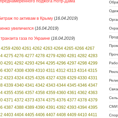
 преднамеренного поджога Нотр-Дама
Обра
Одеж
битраж по активам в Крыму
(
16.04.2019
)
Орга
енко увеличился
(
16.04.2019
)
Охра
Прод
транзита газа по Украине
(
16.04.2019
)
Пром
4259
4260
4261
4262
4263
4264
4265
4266
4267
Проч
74
4275
4276
4277
4278
4279
4280
4281
4282
4283
90
4291
4292
4293
4294
4295
4296
4297
4298
4299
Рабо
06
4307
4308
4309
4310
4311
4312
4313
4314
4315
Рекл
22
4323
4324
4325
4326
4327
4328
4329
4330
4331
Рели
38
4339
4340
4341
4342
4343
4344
4345
4346
4347
Связь
54
4355
4356
4357
4358
4359
4360
4361
4362
4363
Сель
70
4371
4372
4373
4374
4375
4376
4377
4378
4379
СМИ 
86
4387
4388
4389
4390
4391
4392
4393
4394
4395
02
4403
4404
4405
4406
4407
4408
4409
4410
4411
Спор