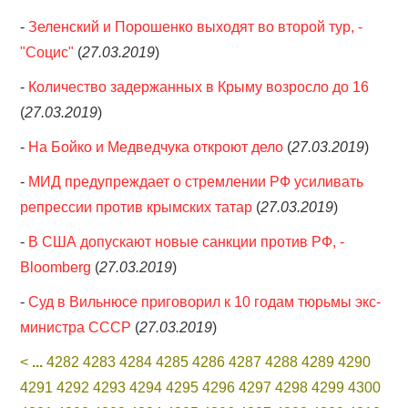
-
Зеленский и Порошенко выходят во второй тур, -
"Социс"
(
27.03.2019
)
-
Количество задержанных в Крыму возросло до 16
(
27.03.2019
)
-
На Бойко и Медведчука откроют дело
(
27.03.2019
)
-
МИД предупреждает о стремлении РФ усиливать
репрессии против крымских татар
(
27.03.2019
)
-
В США допускают новые санкции против РФ, -
Bloomberg
(
27.03.2019
)
-
Суд в Вильнюсе приговорил к 10 годам тюрьмы экс-
министра СССР
(
27.03.2019
)
<
...
4282
4283
4284
4285
4286
4287
4288
4289
4290
4291
4292
4293
4294
4295
4296
4297
4298
4299
4300