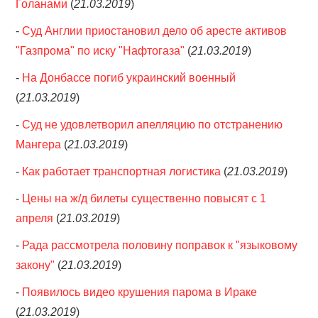
Голанами
(
21.03.2019
)
-
Суд Англии приостановил дело об аресте активов
"Газпрома" по иску "Нафтогаза"
(
21.03.2019
)
-
На Донбассе погиб украинский военный
(
21.03.2019
)
-
Суд не удовлетворил апелляцию по отстранению
Мангера
(
21.03.2019
)
-
Как работает транспортная логистика
(
21.03.2019
)
-
Цены на ж/д билеты существенно повысят с 1
апреля
(
21.03.2019
)
-
Рада рассмотрела половину поправок к "языковому
закону"
(
21.03.2019
)
-
Появилось видео крушения парома в Ираке
(
21.03.2019
)