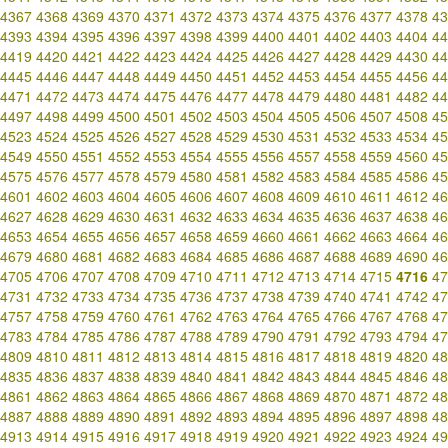
4367
4368
4369
4370
4371
4372
4373
4374
4375
4376
4377
4378
43
4393
4394
4395
4396
4397
4398
4399
4400
4401
4402
4403
4404
44
4419
4420
4421
4422
4423
4424
4425
4426
4427
4428
4429
4430
44
4445
4446
4447
4448
4449
4450
4451
4452
4453
4454
4455
4456
44
4471
4472
4473
4474
4475
4476
4477
4478
4479
4480
4481
4482
44
4497
4498
4499
4500
4501
4502
4503
4504
4505
4506
4507
4508
45
4523
4524
4525
4526
4527
4528
4529
4530
4531
4532
4533
4534
45
4549
4550
4551
4552
4553
4554
4555
4556
4557
4558
4559
4560
45
4575
4576
4577
4578
4579
4580
4581
4582
4583
4584
4585
4586
45
4601
4602
4603
4604
4605
4606
4607
4608
4609
4610
4611
4612
46
4627
4628
4629
4630
4631
4632
4633
4634
4635
4636
4637
4638
46
4653
4654
4655
4656
4657
4658
4659
4660
4661
4662
4663
4664
46
4679
4680
4681
4682
4683
4684
4685
4686
4687
4688
4689
4690
46
4705
4706
4707
4708
4709
4710
4711
4712
4713
4714
4715
4716
47
4731
4732
4733
4734
4735
4736
4737
4738
4739
4740
4741
4742
47
4757
4758
4759
4760
4761
4762
4763
4764
4765
4766
4767
4768
47
4783
4784
4785
4786
4787
4788
4789
4790
4791
4792
4793
4794
47
4809
4810
4811
4812
4813
4814
4815
4816
4817
4818
4819
4820
48
4835
4836
4837
4838
4839
4840
4841
4842
4843
4844
4845
4846
48
4861
4862
4863
4864
4865
4866
4867
4868
4869
4870
4871
4872
48
4887
4888
4889
4890
4891
4892
4893
4894
4895
4896
4897
4898
48
4913
4914
4915
4916
4917
4918
4919
4920
4921
4922
4923
4924
49