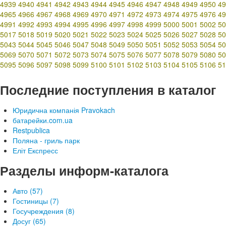
4939
4940
4941
4942
4943
4944
4945
4946
4947
4948
4949
4950
49
4965
4966
4967
4968
4969
4970
4971
4972
4973
4974
4975
4976
49
4991
4992
4993
4994
4995
4996
4997
4998
4999
5000
5001
5002
50
5017
5018
5019
5020
5021
5022
5023
5024
5025
5026
5027
5028
50
5043
5044
5045
5046
5047
5048
5049
5050
5051
5052
5053
5054
50
5069
5070
5071
5072
5073
5074
5075
5076
5077
5078
5079
5080
50
5095
5096
5097
5098
5099
5100
5101
5102
5103
5104
5105
5106
51
Последние поступления в каталог
Юридична компанія Pravokach
батарейки.com.ua
Restpublica
Поляна - гриль парк
Еліт Експресс
Разделы информ-каталога
Авто (57)
Гостиницы (7)
Госучреждения (8)
Досуг (65)