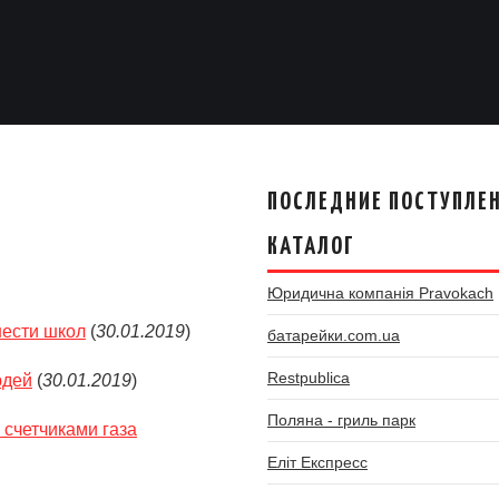
ПОСЛЕДНИЕ ПОСТУПЛЕН
КАТАЛОГ
Юридична компанія Pravokach
ести школ
(
30.01.2019
)
батарейки.com.ua
Restpublica
юдей
(
30.01.2019
)
Поляна - гриль парк
 счетчиками газа
Еліт Експресс