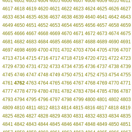
4601
4602
4603
4604
4605
4606
4607
4608
4609
4610
4611
4617
4618
4619
4620
4621
4622
4623
4624
4625
4626
4627
4633
4634
4635
4636
4637
4638
4639
4640
4641
4642
4643
4649
4650
4651
4652
4653
4654
4655
4656
4657
4658
4659
4665
4666
4667
4668
4669
4670
4671
4672
4673
4674
4675
4681
4682
4683
4684
4685
4686
4687
4688
4689
4690
4691
4697
4698
4699
4700
4701
4702
4703
4704
4705
4706
4707
4713
4714
4715
4716
4717
4718
4719
4720
4721
4722
4723
4729
4730
4731
4732
4733
4734
4735
4736
4737
4738
4739
4745
4746
4747
4748
4749
4750
4751
4752
4753
4754
4755
4761
4762
4763
4764
4765
4766
4767
4768
4769
4770
4771
4777
4778
4779
4780
4781
4782
4783
4784
4785
4786
4787
4793
4794
4795
4796
4797
4798
4799
4800
4801
4802
4803
4809
4810
4811
4812
4813
4814
4815
4816
4817
4818
4819
4825
4826
4827
4828
4829
4830
4831
4832
4833
4834
4835
4841
4842
4843
4844
4845
4846
4847
4848
4849
4850
4851