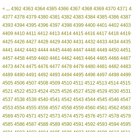
<
...
4362
4363
4364
4365
4366
4367
4368
4369
4370
4371
4
4377
4378
4379
4380
4381
4382
4383
4384
4385
4386
4387
4393
4394
4395
4396
4397
4398
4399
4400
4401
4402
4403
4409
4410
4411
4412
4413
4414
4415
4416
4417
4418
4419
4425
4426
4427
4428
4429
4430
4431
4432
4433
4434
4435
4441
4442
4443
4444
4445
4446
4447
4448
4449
4450
4451
4457
4458
4459
4460
4461
4462
4463
4464
4465
4466
4467
4473
4474
4475
4476
4477
4478
4479
4480
4481
4482
4483
4489
4490
4491
4492
4493
4494
4495
4496
4497
4498
4499
4505
4506
4507
4508
4509
4510
4511
4512
4513
4514
4515
4521
4522
4523
4524
4525
4526
4527
4528
4529
4530
4531
4537
4538
4539
4540
4541
4542
4543
4544
4545
4546
4547
4553
4554
4555
4556
4557
4558
4559
4560
4561
4562
4563
4569
4570
4571
4572
4573
4574
4575
4576
4577
4578
4579
4585
4586
4587
4588
4589
4590
4591
4592
4593
4594
4595