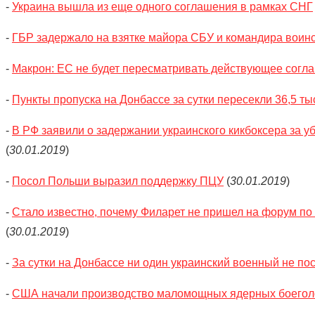
-
Украина вышла из еще одного соглашения в рамках СНГ
-
ГБР задержало на взятке майора СБУ и командира воинс
-
Макрон: ЕС не будет пересматривать действующее согла
-
Пункты пропуска на Донбассе за сутки пересекли 36,5 ты
-
В РФ заявили о задержании украинского кикбоксера за у
(
30.01.2019
)
-
Посол Польши выразил поддержку ПЦУ
(
30.01.2019
)
-
Стало известно, почему Филарет не пришел на форум 
(
30.01.2019
)
-
За сутки на Донбассе ни один украинский военный не по
-
США начали производство маломощных ядерных боегол