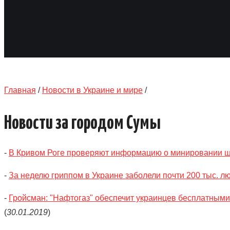
Главная
/
Новости в Украине и мире
/
Новости за городом Сумы
-
В Кривом Роге проверяют информацию о минировании ш
-
За неделю гриппом в Украине заболели почти 200 тыс. л
-
Гройсман: "Нафтогаз" обеспечит украинцев бесплатными
(
30.01.2019
)