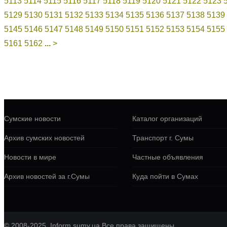
5113
5114
5115
5116
5117
5118
5119
5120
5121
5122
5123
5129
5130
5131
5132
5133
5134
5135
5136
5137
5138
5139
5145
5146
5147
5148
5149
5150
5151
5152
5153
5154
5155
5161
5162
...
>
Сумские новости
Каталог организаций
Архив сумских новостей
Транспорт г. Сумы
Новости в мире
Частные объявления
Архив новостей за г.Сумы
Куда пойти в Сумах
© 2008-2025, Inform.sumy.ua Все права защищены.