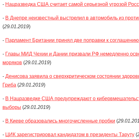
-
Нацразведка США считает самой серьезной угрозой Росс
-
В Днепре неизвестный выстрелил в автомобиль из проти
(
29.01.2019
)
-
Парламент Британии принял две поправки к соглашению 
-
Главы МИД Чехии и Дании призвали РФ немедленно осв
моряков
(
29.01.2019
)
-
Денисова заявила о сверхкритическом состоянии здоров
Гриба
(
29.01.2019
)
-
В Нацразведке США предупреждают о кибервмешательст
выборы
(
29.01.2019
)
-
В Киеве образовались многочисленные пробки
(
29.01.20
-
ЦИК зарегистрировал кандидатом в президенты Таруту
(