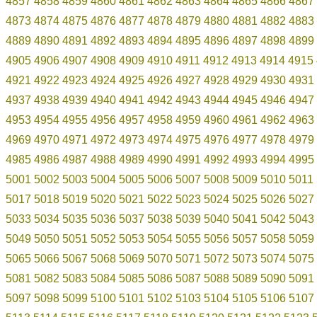
4857
4858
4859
4860
4861
4862
4863
4864
4865
4866
4867
4873
4874
4875
4876
4877
4878
4879
4880
4881
4882
4883
4889
4890
4891
4892
4893
4894
4895
4896
4897
4898
4899
4905
4906
4907
4908
4909
4910
4911
4912
4913
4914
4915
4921
4922
4923
4924
4925
4926
4927
4928
4929
4930
4931
4937
4938
4939
4940
4941
4942
4943
4944
4945
4946
4947
4953
4954
4955
4956
4957
4958
4959
4960
4961
4962
4963
4969
4970
4971
4972
4973
4974
4975
4976
4977
4978
4979
4985
4986
4987
4988
4989
4990
4991
4992
4993
4994
4995
5001
5002
5003
5004
5005
5006
5007
5008
5009
5010
5011
5017
5018
5019
5020
5021
5022
5023
5024
5025
5026
5027
5033
5034
5035
5036
5037
5038
5039
5040
5041
5042
5043
5049
5050
5051
5052
5053
5054
5055
5056
5057
5058
5059
5065
5066
5067
5068
5069
5070
5071
5072
5073
5074
5075
5081
5082
5083
5084
5085
5086
5087
5088
5089
5090
5091
5097
5098
5099
5100
5101
5102
5103
5104
5105
5106
5107