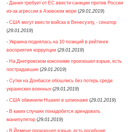
-
Дания требует от ЕС ввести санкции против России
из-за агрессии в Азовском море
(
29.01.2019
)
-
США могут ввести войска в Венесуэлу, - сенатор
(
29.01.2019
)
-
Украина поднялась на 10 позиций в рейтинге
восприятия коррупции
(
29.01.2019
)
-
На Днепровском коксохиме произошел взрыв, есть
пострадавшие
(
29.01.2019
)
-
Сутки на Донбассе обошлись без потерь среди
украинских военных
(
29.01.2019
)
-
США обвинили Huawei в шпионаже
(
29.01.2019
)
-
В каких случаях понадобится арендовать
манипулятор
(
29.01.2019
)
-
В Йемене произошел взрыв, есть погибшие