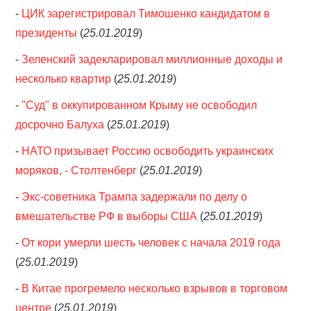
-
ЦИК зарегистрировал Тимошенко кандидатом в
президенты
(
25.01.2019
)
-
Зеленский задекларировал миллионные доходы и
несколько квартир
(
25.01.2019
)
-
"Суд" в оккупированном Крыму не освободил
досрочно Балуха
(
25.01.2019
)
-
НАТО призывает Россию освободить украинских
моряков, - Столтенберг
(
25.01.2019
)
-
Экс-советника Трампа задержали по делу о
вмешательстве РФ в выборы США
(
25.01.2019
)
-
От кори умерли шесть человек с начала 2019 года
(
25.01.2019
)
-
В Китае прогремело несколько взрывов в торговом
центре
(
25.01.2019
)