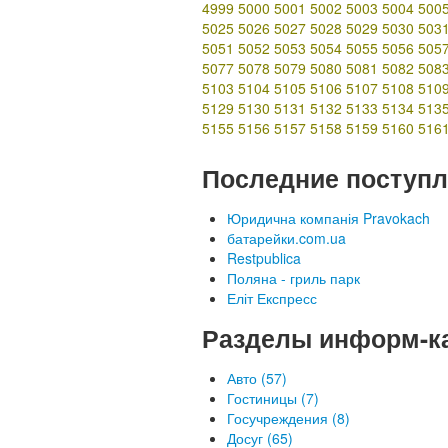
4999
5000
5001
5002
5003
5004
500
5025
5026
5027
5028
5029
5030
503
5051
5052
5053
5054
5055
5056
505
5077
5078
5079
5080
5081
5082
508
5103
5104
5105
5106
5107
5108
510
5129
5130
5131
5132
5133
5134
513
5155
5156
5157
5158
5159
5160
516
Последние поступл
Юридична компанія Pravokach
батарейки.com.ua
Restpublica
Поляна - гриль парк
Еліт Експресс
Разделы информ-к
Авто (57)
Гостиницы (7)
Госучреждения (8)
Досуг (65)