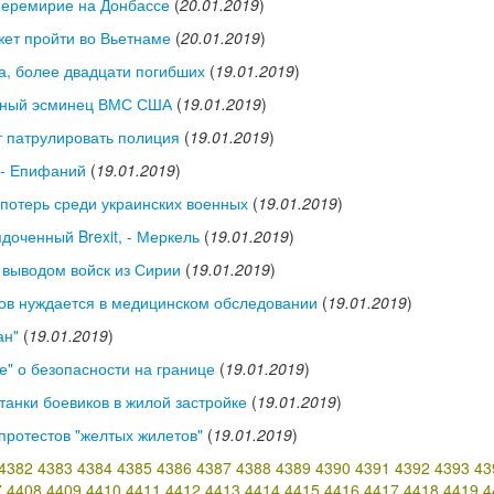
 перемирие на Донбассе
(
20.01.2019
)
ет пройти во Вьетнаме
(
20.01.2019
)
а, более двадцати погибших
(
19.01.2019
)
етный эсминец ВМС США
(
19.01.2019
)
т патрулировать полиция
(
19.01.2019
)
 - Епифаний
(
19.01.2019
)
 потерь среди украинских военных
(
19.01.2019
)
доченный Brexit, - Меркель
(
19.01.2019
)
 выводом войск из Сирии
(
19.01.2019
)
ов нуждается в медицинском обследовании
(
19.01.2019
)
ан"
(
19.01.2019
)
" о безопасности на границе
(
19.01.2019
)
анки боевиков в жилой застройке
(
19.01.2019
)
протестов "желтых жилетов"
(
19.01.2019
)
4382
4383
4384
4385
4386
4387
4388
4389
4390
4391
4392
4393
43
7
4408
4409
4410
4411
4412
4413
4414
4415
4416
4417
4418
4419
4