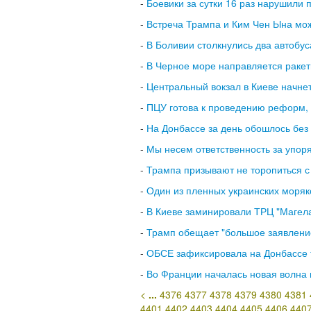
-
Боевики за сутки 16 раз нарушили
-
Встреча Трампа и Ким Чен Ына мож
-
В Боливии столкнулись два автобус
-
В Черное море направляется рак
-
Центральный вокзал в Киеве начне
-
ПЦУ готова к проведению реформ,
-
На Донбассе за день обошлось без
-
Мы несем ответственность за упоря
-
Трампа призывают не торопиться с
-
Один из пленных украинских моряк
-
В Киеве заминировали ТРЦ "Магел
-
Трамп обещает "большое заявление
-
ОБСЕ зафиксировала на Донбассе т
-
Во Франции началась новая волна 
<
...
4376
4377
4378
4379
4380
4381
4401
4402
4403
4404
4405
4406
440