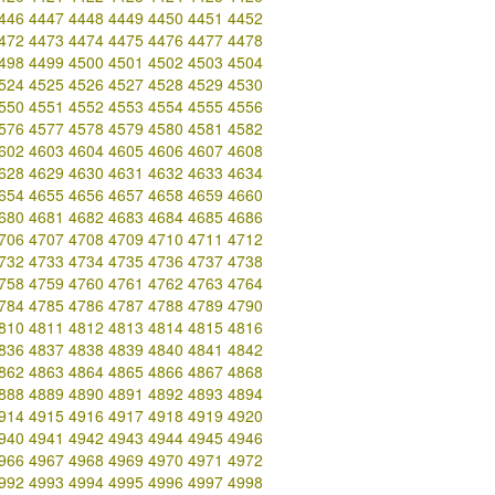
446
4447
4448
4449
4450
4451
4452
472
4473
4474
4475
4476
4477
4478
498
4499
4500
4501
4502
4503
4504
524
4525
4526
4527
4528
4529
4530
550
4551
4552
4553
4554
4555
4556
576
4577
4578
4579
4580
4581
4582
602
4603
4604
4605
4606
4607
4608
628
4629
4630
4631
4632
4633
4634
654
4655
4656
4657
4658
4659
4660
680
4681
4682
4683
4684
4685
4686
706
4707
4708
4709
4710
4711
4712
732
4733
4734
4735
4736
4737
4738
758
4759
4760
4761
4762
4763
4764
784
4785
4786
4787
4788
4789
4790
810
4811
4812
4813
4814
4815
4816
836
4837
4838
4839
4840
4841
4842
862
4863
4864
4865
4866
4867
4868
888
4889
4890
4891
4892
4893
4894
914
4915
4916
4917
4918
4919
4920
940
4941
4942
4943
4944
4945
4946
966
4967
4968
4969
4970
4971
4972
992
4993
4994
4995
4996
4997
4998