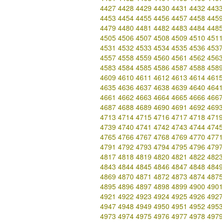
4427
4428
4429
4430
4431
4432
443
4453
4454
4455
4456
4457
4458
445
4479
4480
4481
4482
4483
4484
448
4505
4506
4507
4508
4509
4510
451
4531
4532
4533
4534
4535
4536
453
4557
4558
4559
4560
4561
4562
456
4583
4584
4585
4586
4587
4588
458
4609
4610
4611
4612
4613
4614
461
4635
4636
4637
4638
4639
4640
464
4661
4662
4663
4664
4665
4666
466
4687
4688
4689
4690
4691
4692
469
4713
4714
4715
4716
4717
4718
471
4739
4740
4741
4742
4743
4744
474
4765
4766
4767
4768
4769
4770
477
4791
4792
4793
4794
4795
4796
479
4817
4818
4819
4820
4821
4822
482
4843
4844
4845
4846
4847
4848
484
4869
4870
4871
4872
4873
4874
487
4895
4896
4897
4898
4899
4900
490
4921
4922
4923
4924
4925
4926
492
4947
4948
4949
4950
4951
4952
495
4973
4974
4975
4976
4977
4978
497