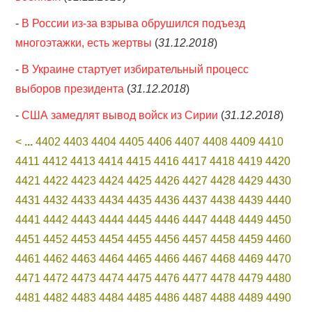
-
В России из-за взрыва обрушился подъезд
многоэтажки, есть жертвы
(
31.12.2018
)
-
В Украине стартует избирательный процесс
выборов президента
(
31.12.2018
)
-
США замедлят вывод войск из Сирии
(
31.12.2018
)
<
...
4402
4403
4404
4405
4406
4407
4408
4409
4410
4411
4412
4413
4414
4415
4416
4417
4418
4419
4420
4421
4422
4423
4424
4425
4426
4427
4428
4429
4430
4431
4432
4433
4434
4435
4436
4437
4438
4439
4440
4441
4442
4443
4444
4445
4446
4447
4448
4449
4450
4451
4452
4453
4454
4455
4456
4457
4458
4459
4460
4461
4462
4463
4464
4465
4466
4467
4468
4469
4470
4471
4472
4473
4474
4475
4476
4477
4478
4479
4480
4481
4482
4483
4484
4485
4486
4487
4488
4489
4490