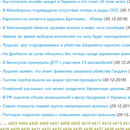
-
Как получить онлайн кредит в Украине и что стоит об этом знать
(
-
В Минобороны подтвердили отсутствие потерь в рядах ООС
(
30.1
-
Евросоюз не пытается удержать Британию, - Юнкер
(
30.12.2018
)
-
В Хмельницкой области грузовик въехал в кафе, есть погибшие
(
3
-
Аваков: во время выборов монополия на силу будет принадлежа
-
Луценко: круг подозреваемых в убийстве Шеремета серьезно суз
-
На Донбассе за сутки обошлось без потерь среди украинских вое
-
В Венесуэле произошло ДТП с участием 13 автомобилей
(
30.12.2
-
Луценко заявил, что знает фамилию заказчика убийства Гандзюк
(
-
Тысячи сербов вышли на акцию против президента
(
30.12.2018
)
-
Епифаний рассказал, что может разделить Украинскую церковь
(
2
-
В РФ оценили объем запрещенной к ввозу продукции c Украины в 
-
Сирию покинула первая группа американских военных
(
29.12.201
-
Полторак подписал приказ о повышении зарплат военным
(
29.12
<
...
4403
4404
4405
4406
4407
4408
4409
4410
4411
4412
4413
441
4428
4429
4430
4431
4432
4433
4434
4435
4436
4437
4438
4439
44