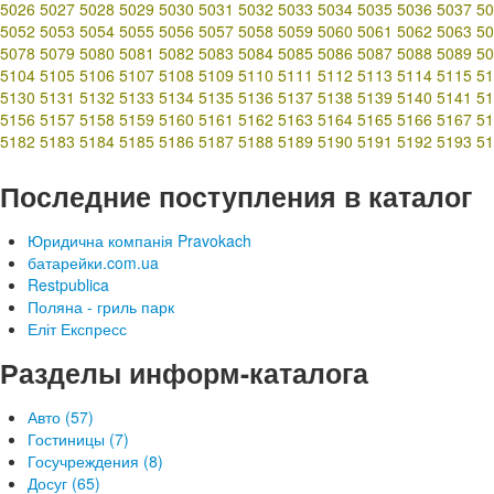
5026
5027
5028
5029
5030
5031
5032
5033
5034
5035
5036
5037
50
5052
5053
5054
5055
5056
5057
5058
5059
5060
5061
5062
5063
50
5078
5079
5080
5081
5082
5083
5084
5085
5086
5087
5088
5089
50
5104
5105
5106
5107
5108
5109
5110
5111
5112
5113
5114
5115
51
5130
5131
5132
5133
5134
5135
5136
5137
5138
5139
5140
5141
51
5156
5157
5158
5159
5160
5161
5162
5163
5164
5165
5166
5167
51
5182
5183
5184
5185
5186
5187
5188
5189
5190
5191
5192
5193
51
Последние поступления в каталог
Юридична компанія Pravokach
батарейки.com.ua
Restpublica
Поляна - гриль парк
Еліт Експресс
Разделы информ-каталога
Авто (57)
Гостиницы (7)
Госучреждения (8)
Досуг (65)