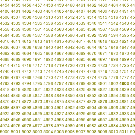
4454
4455
4456
4457
4458
4459
4460
4461
4462
4463
4464
4465
44
4480
4481
4482
4483
4484
4485
4486
4487
4488
4489
4490
4491
44
4506
4507
4508
4509
4510
4511
4512
4513
4514
4515
4516
4517
45
4532
4533
4534
4535
4536
4537
4538
4539
4540
4541
4542
4543
45
4558
4559
4560
4561
4562
4563
4564
4565
4566
4567
4568
4569
45
4584
4585
4586
4587
4588
4589
4590
4591
4592
4593
4594
4595
45
4610
4611
4612
4613
4614
4615
4616
4617
4618
4619
4620
4621
46
4636
4637
4638
4639
4640
4641
4642
4643
4644
4645
4646
4647
46
4662
4663
4664
4665
4666
4667
4668
4669
4670
4671
4672
4673
46
4688
4689
4690
4691
4692
4693
4694
4695
4696
4697
4698
4699
47
4714
4715
4716
4717
4718
4719
4720
4721
4722
4723
4724
4725
47
4740
4741
4742
4743
4744
4745
4746
4747
4748
4749
4750
4751
47
4766
4767
4768
4769
4770
4771
4772
4773
4774
4775
4776
4777
47
4792
4793
4794
4795
4796
4797
4798
4799
4800
4801
4802
4803
48
4818
4819
4820
4821
4822
4823
4824
4825
4826
4827
4828
4829
48
4844
4845
4846
4847
4848
4849
4850
4851
4852
4853
4854
4855
48
4870
4871
4872
4873
4874
4875
4876
4877
4878
4879
4880
4881
48
4896
4897
4898
4899
4900
4901
4902
4903
4904
4905
4906
4907
49
4922
4923
4924
4925
4926
4927
4928
4929
4930
4931
4932
4933
49
4948
4949
4950
4951
4952
4953
4954
4955
4956
4957
4958
4959
49
4974
4975
4976
4977
4978
4979
4980
4981
4982
4983
4984
4985
49
5000
5001
5002
5003
5004
5005
5006
5007
5008
5009
5010
5011
50