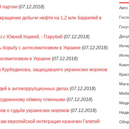
й партии
(
07.12.2018
)
Авто 
Гост
кращении добычи нефти на 1,2 млн баррелей в
Госу
Досуг
з с Южной Кореей, - Парубий
(
07.12.2018
)
Инте
ь борьбу с антисемитизмом в Украине
(
07.12.2018
)
Инте
тисемитизмом в Украине
(
07.12.2018
)
Комп
а Курбединова, защищавшего украинских моряков
Крас
Мага
дей в антикоррупционных делах
(
07.12.2018
)
Мебе
трудненному обмену пленными
(
07.12.2018
)
Меди
ов о судьбе украинских моряков
(
07.12.2018
)
Недв
ам европейской интеграции назначен Гелетий
Обор