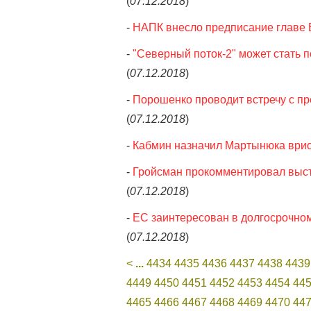
(
07.12.2018
)
-
НАПК внесло предписание главе 
-
"Северный поток-2" может стать 
(
07.12.2018
)
-
Порошенко проводит встречу с пр
(
07.12.2018
)
-
Кабмин назначил Мартынюка врио
-
Гройсман прокомментировал выст
(
07.12.2018
)
-
ЕС заинтересован в долгосрочном 
(
07.12.2018
)
<
...
4434
4435
4436
4437
4438
4439
4449
4450
4451
4452
4453
4454
44
4465
4466
4467
4468
4469
4470
44