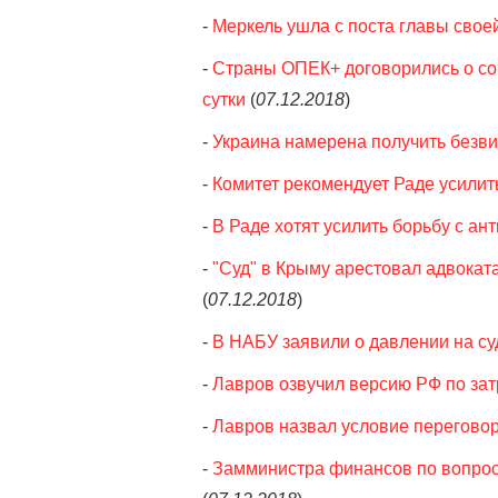
-
Меркель ушла с поста главы свое
-
Страны ОПЕК+ договорились о со
сутки
(
07.12.2018
)
-
Украина намерена получить безви
-
Комитет рекомендует Раде усилит
-
В Раде хотят усилить борьбу с ан
-
"Суд" в Крыму арестовал адвокат
(
07.12.2018
)
-
В НАБУ заявили о давлении на су
-
Лавров озвучил версию РФ по за
-
Лавров назвал условие переговор
-
Замминистра финансов по вопрос