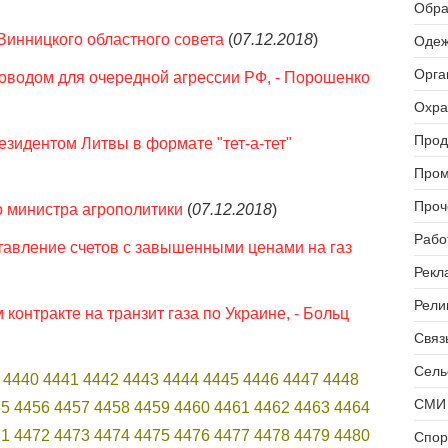
Обра
Винницкого областного совета
(
07.12.2018
)
Одеж
Орга
поводом для очередной агрессии РФ, - Порошенко
Охра
Прод
езидентом Литвы в формате "тет-а-тет"
Пром
Проч
 министра агрополитики
(
07.12.2018
)
Рабо
авление счетов с завышенными ценами на газ
Рекл
Рели
контракте на транзит газа по Украине, - Больц
Связь
Сель
4440
4441
4442
4443
4444
4445
4446
4447
4448
СМИ 
55
4456
4457
4458
4459
4460
4461
4462
4463
4464
71
4472
4473
4474
4475
4476
4477
4478
4479
4480
Спор