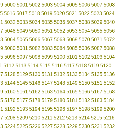
99
5000
5001
5002
5003
5004
5005
5006
5007
5008
5
5016
5017
5018
5019
5020
5021
5022
5023
5024
31
5032
5033
5034
5035
5036
5037
5038
5039
5040
47
5048
5049
5050
5051
5052
5053
5054
5055
5056
63
5064
5065
5066
5067
5068
5069
5070
5071
5072
79
5080
5081
5082
5083
5084
5085
5086
5087
5088
95
5096
5097
5098
5099
5100
5101
5102
5103
5104
1
5112
5113
5114
5115
5116
5117
5118
5119
5120
27
5128
5129
5130
5131
5132
5133
5134
5135
5136
43
5144
5145
5146
5147
5148
5149
5150
5151
5152
59
5160
5161
5162
5163
5164
5165
5166
5167
5168
75
5176
5177
5178
5179
5180
5181
5182
5183
5184
91
5192
5193
5194
5195
5196
5197
5198
5199
5200
07
5208
5209
5210
5211
5212
5213
5214
5215
5216
23
5224
5225
5226
5227
5228
5229
5230
5231
5232