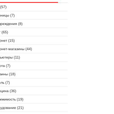
(57)
иницы (7)
чреждения (8)
 (65)
рнет (15)
рнет-магазины (44)
ьютеры (11)
ота (7)
зины (18)
ль (7)
цина (36)
ижимость (19)
удование (21)