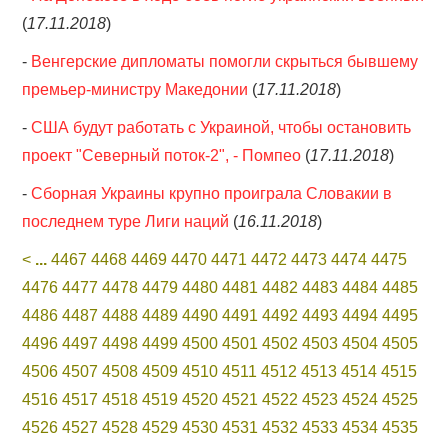
(
17.11.2018
)
-
Венгерские дипломаты помогли скрыться бывшему
премьер-министру Македонии
(
17.11.2018
)
-
США будут работать с Украиной, чтобы остановить
проект "Северный поток-2", - Помпео
(
17.11.2018
)
-
Сборная Украины крупно проиграла Словакии в
последнем туре Лиги наций
(
16.11.2018
)
<
...
4467
4468
4469
4470
4471
4472
4473
4474
4475
4476
4477
4478
4479
4480
4481
4482
4483
4484
4485
4486
4487
4488
4489
4490
4491
4492
4493
4494
4495
4496
4497
4498
4499
4500
4501
4502
4503
4504
4505
4506
4507
4508
4509
4510
4511
4512
4513
4514
4515
4516
4517
4518
4519
4520
4521
4522
4523
4524
4525
4526
4527
4528
4529
4530
4531
4532
4533
4534
4535