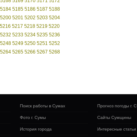
5168
5169
5170
5171
5172
5184
5185
5186
5187
5188
5200
5201
5202
5203
5204
5216
5217
5218
5219
5220
5232
5233
5234
5235
5236
5248
5249
5250
5251
5252
5264
5265
5266
5267
5268
Поиск работы в Сумах
Прогноз погоды г. 
Фото г. Сумы
Сайты Сумщины
История города
Интересные статьи