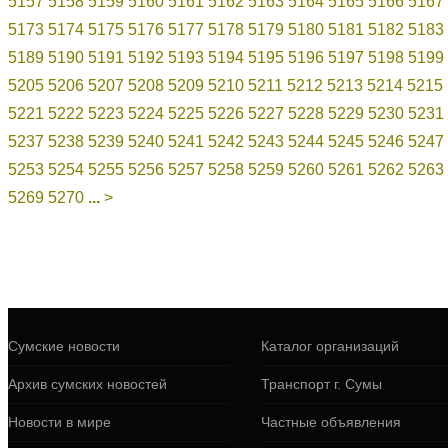
5157
5158
5159
5160
5161
5162
5163
5164
5165
5166
5167
5173
5174
5175
5176
5177
5178
5179
5180
5181
5182
5183
5189
5190
5191
5192
5193
5194
5195
5196
5197
5198
5199
5205
5206
5207
5208
5209
5210
5211
5212
5213
5214
5215
5221
5222
5223
5224
5225
5226
5227
5228
5229
5230
5231
5237
5238
5239
5240
5241
5242
5243
5244
5245
5246
5247
5253
5254
5255
5256
5257
5258
5259
5260
5261
5262
5263
5269
5270
...
>
Сумские новости
Каталог организаций
Архив сумских новостей
Транспорт г. Сумы
Новости в мире
Частные объявления