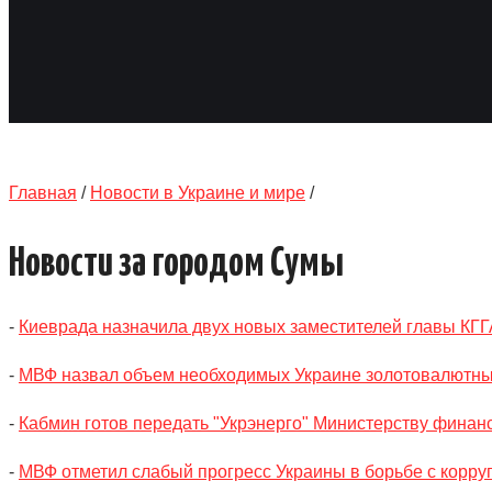
Главная
/
Новости в Украине и мире
/
Новости за городом Сумы
-
Киеврада назначила двух новых заместителей главы КГГ
-
МВФ назвал объем необходимых Украине золотовалютны
-
Кабмин готов передать "Укрэнерго" Министерству финан
-
МВФ отметил слабый прогресс Украины в борьбе с корру