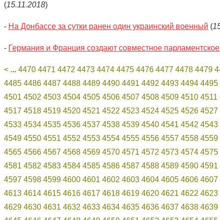
(
15.11.2018
)
-
На Донбассе за сутки ранен один украинский военный
(
1
-
Германия и Франция создают совместное парламентское
<
...
4470
4471
4472
4473
4474
4475
4476
4477
4478
4479
4
4485
4486
4487
4488
4489
4490
4491
4492
4493
4494
4495
4501
4502
4503
4504
4505
4506
4507
4508
4509
4510
4511
4517
4518
4519
4520
4521
4522
4523
4524
4525
4526
4527
4533
4534
4535
4536
4537
4538
4539
4540
4541
4542
4543
4549
4550
4551
4552
4553
4554
4555
4556
4557
4558
4559
4565
4566
4567
4568
4569
4570
4571
4572
4573
4574
4575
4581
4582
4583
4584
4585
4586
4587
4588
4589
4590
4591
4597
4598
4599
4600
4601
4602
4603
4604
4605
4606
4607
4613
4614
4615
4616
4617
4618
4619
4620
4621
4622
4623
4629
4630
4631
4632
4633
4634
4635
4636
4637
4638
4639