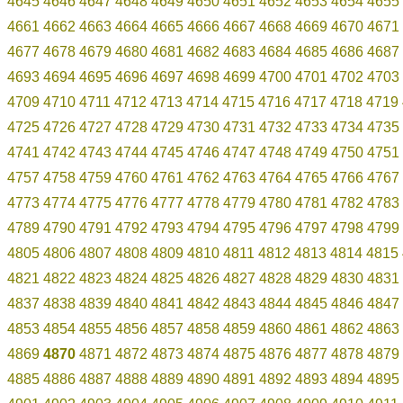
4645
4646
4647
4648
4649
4650
4651
4652
4653
4654
4655
4661
4662
4663
4664
4665
4666
4667
4668
4669
4670
4671
4677
4678
4679
4680
4681
4682
4683
4684
4685
4686
4687
4693
4694
4695
4696
4697
4698
4699
4700
4701
4702
4703
4709
4710
4711
4712
4713
4714
4715
4716
4717
4718
4719
4725
4726
4727
4728
4729
4730
4731
4732
4733
4734
4735
4741
4742
4743
4744
4745
4746
4747
4748
4749
4750
4751
4757
4758
4759
4760
4761
4762
4763
4764
4765
4766
4767
4773
4774
4775
4776
4777
4778
4779
4780
4781
4782
4783
4789
4790
4791
4792
4793
4794
4795
4796
4797
4798
4799
4805
4806
4807
4808
4809
4810
4811
4812
4813
4814
4815
4821
4822
4823
4824
4825
4826
4827
4828
4829
4830
4831
4837
4838
4839
4840
4841
4842
4843
4844
4845
4846
4847
4853
4854
4855
4856
4857
4858
4859
4860
4861
4862
4863
4869
4870
4871
4872
4873
4874
4875
4876
4877
4878
4879
4885
4886
4887
4888
4889
4890
4891
4892
4893
4894
4895