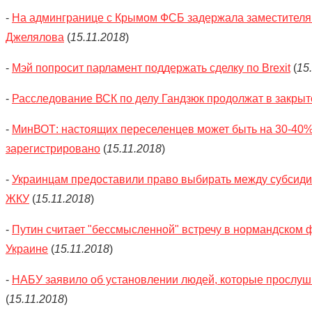
-
На админгранице с Крымом ФСБ задержала заместителя
Джелялова
(
15.11.2018
)
-
Мэй попросит парламент поддержать сделку по Brexit
(
15
-
Расследование ВСК по делу Гандзюк продолжат в закры
-
МинВОТ: настоящих переселенцев может быть на 30-40%
зарегистрировано
(
15.11.2018
)
-
Украинцам предоставили право выбирать между субсидие
ЖКУ
(
15.11.2018
)
-
Путин считает "бессмысленной" встречу в нормандском 
Украине
(
15.11.2018
)
-
НАБУ заявило об установлении людей, которые прослуши
(
15.11.2018
)