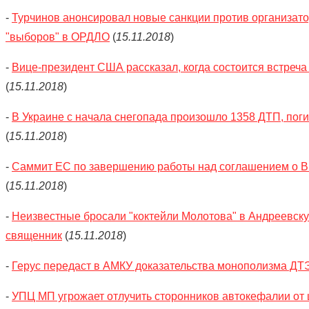
-
Турчинов анонсировал новые санкции против организат
"выборов" в ОРДЛО
(
15.11.2018
)
-
Вице-президент США рассказал, когда состоится встреч
(
15.11.2018
)
-
В Украине с начала снегопада произошло 1358 ДТП, поги
(
15.11.2018
)
-
Саммит ЕС по завершению работы над соглашением о Bre
(
15.11.2018
)
-
Неизвестные бросали "коктейли Молотова" в Андреевску
священник
(
15.11.2018
)
-
Герус передаст в АМКУ доказательства монополизма ДТ
-
УПЦ МП угрожает отлучить сторонников автокефалии от ц