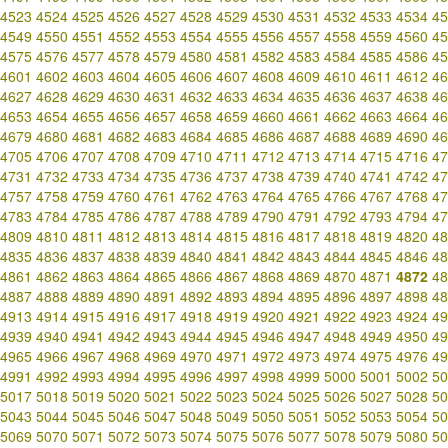
4523
4524
4525
4526
4527
4528
4529
4530
4531
4532
4533
4534
45
4549
4550
4551
4552
4553
4554
4555
4556
4557
4558
4559
4560
45
4575
4576
4577
4578
4579
4580
4581
4582
4583
4584
4585
4586
45
4601
4602
4603
4604
4605
4606
4607
4608
4609
4610
4611
4612
46
4627
4628
4629
4630
4631
4632
4633
4634
4635
4636
4637
4638
46
4653
4654
4655
4656
4657
4658
4659
4660
4661
4662
4663
4664
46
4679
4680
4681
4682
4683
4684
4685
4686
4687
4688
4689
4690
46
4705
4706
4707
4708
4709
4710
4711
4712
4713
4714
4715
4716
47
4731
4732
4733
4734
4735
4736
4737
4738
4739
4740
4741
4742
47
4757
4758
4759
4760
4761
4762
4763
4764
4765
4766
4767
4768
47
4783
4784
4785
4786
4787
4788
4789
4790
4791
4792
4793
4794
47
4809
4810
4811
4812
4813
4814
4815
4816
4817
4818
4819
4820
48
4835
4836
4837
4838
4839
4840
4841
4842
4843
4844
4845
4846
48
4861
4862
4863
4864
4865
4866
4867
4868
4869
4870
4871
4872
48
4887
4888
4889
4890
4891
4892
4893
4894
4895
4896
4897
4898
48
4913
4914
4915
4916
4917
4918
4919
4920
4921
4922
4923
4924
49
4939
4940
4941
4942
4943
4944
4945
4946
4947
4948
4949
4950
49
4965
4966
4967
4968
4969
4970
4971
4972
4973
4974
4975
4976
49
4991
4992
4993
4994
4995
4996
4997
4998
4999
5000
5001
5002
50
5017
5018
5019
5020
5021
5022
5023
5024
5025
5026
5027
5028
50
5043
5044
5045
5046
5047
5048
5049
5050
5051
5052
5053
5054
50
5069
5070
5071
5072
5073
5074
5075
5076
5077
5078
5079
5080
50