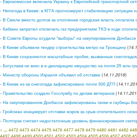
-
Еврокомиссия включила Украину к Европейской транспортной сет
-
Непогода в Киеве: в КГГА прогнозируют стабилизацию ситуации н
-
В Смеле вместо долгов за отопление городская власть оплатила с
-
Кабмин запретил отключать газ предприятиям ТКЭ в ходе отопит
-
В Совете Европы осудили "выборы" на оккупированном Донбассе
-
В Киеве объявили тендер строительства метро на Троещину
(
14.
-
В Киеве сохраняются масштабные пробки, вызванные снегопадо
-
Богуслаев не внес в е-декларацию имущество на почти 25 млн гр
-
Министр обороны Израиля объявил об отставке
(
14.11.2018
)
-
В Киеве из-за снегопада зафиксировано почти 300 ДТП
(
14.11.20
-
Правительство создало Госслужбу по делам ветеранов
(
14.11.201
-
На оккупированном Донбассе зафиксированы танки и гаубицы бое
-
Гройсман инициирует отставки мэров за срыв отопительного сезо
-
Полторак считает недостаточным уровень финансирования секто
<
...
4472
4473
4474
4475
4476
4477
4478
4479
4480
4481
4482
448
4497
4498
4499
4500
4501
4502
4503
4504
4505
4506
4507
4508
45