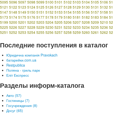
5095
5096
5097
5098
5099
5100
5101
5102
5103
5104
5105
5106
51
5121
5122
5123
5124
5125
5126
5127
5128
5129
5130
5131
5132
51
5147
5148
5149
5150
5151
5152
5153
5154
5155
5156
5157
5158
51
5173
5174
5175
5176
5177
5178
5179
5180
5181
5182
5183
5184
51
5199
5200
5201
5202
5203
5204
5205
5206
5207
5208
5209
5210
52
5225
5226
5227
5228
5229
5230
5231
5232
5233
5234
5235
5236
52
5251
5252
5253
5254
5255
5256
5257
5258
5259
5260
5261
5262
52
Последние поступления в каталог
Юридична компанія Pravokach
батарейки.com.ua
Restpublica
Поляна - гриль парк
Еліт Експресс
Разделы информ-каталога
Авто (57)
Гостиницы (7)
Госучреждения (8)
Досуг (65)