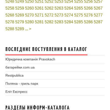
5248
5249
5250
5251
5252
5253
5254
5255
5256
5257
5258
5259
5260
5261
5262
5263
5264
5265
5266
5267
5268
5269
5270
5271
5272
5273
5274
5275
5276
5277
5278
5279
5280
5281
5282
5283
5284
5285
5286
5287
5288
5289
...
>
ПОСЛЕДНИЕ ПОСТУПЛЕНИЯ В КАТАЛОГ
Юридична компанія Pravokach
батарейки.com.ua
Restpublica
Поляна - гриль парк
Еліт Експресс
РАЗДЕЛЫ ИНФОРМ-КАТАЛОГА