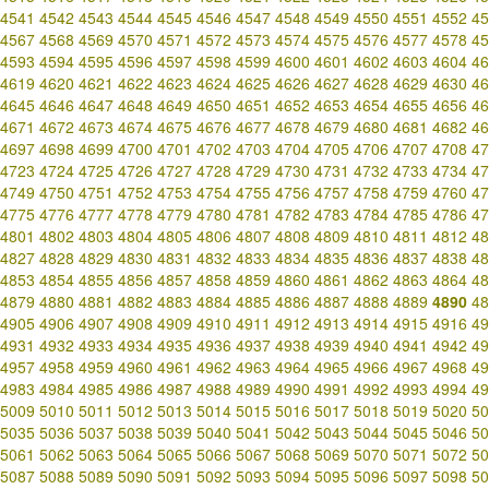
4541
4542
4543
4544
4545
4546
4547
4548
4549
4550
4551
4552
45
4567
4568
4569
4570
4571
4572
4573
4574
4575
4576
4577
4578
45
4593
4594
4595
4596
4597
4598
4599
4600
4601
4602
4603
4604
46
4619
4620
4621
4622
4623
4624
4625
4626
4627
4628
4629
4630
46
4645
4646
4647
4648
4649
4650
4651
4652
4653
4654
4655
4656
46
4671
4672
4673
4674
4675
4676
4677
4678
4679
4680
4681
4682
46
4697
4698
4699
4700
4701
4702
4703
4704
4705
4706
4707
4708
47
4723
4724
4725
4726
4727
4728
4729
4730
4731
4732
4733
4734
47
4749
4750
4751
4752
4753
4754
4755
4756
4757
4758
4759
4760
47
4775
4776
4777
4778
4779
4780
4781
4782
4783
4784
4785
4786
47
4801
4802
4803
4804
4805
4806
4807
4808
4809
4810
4811
4812
48
4827
4828
4829
4830
4831
4832
4833
4834
4835
4836
4837
4838
48
4853
4854
4855
4856
4857
4858
4859
4860
4861
4862
4863
4864
48
4879
4880
4881
4882
4883
4884
4885
4886
4887
4888
4889
4890
48
4905
4906
4907
4908
4909
4910
4911
4912
4913
4914
4915
4916
49
4931
4932
4933
4934
4935
4936
4937
4938
4939
4940
4941
4942
49
4957
4958
4959
4960
4961
4962
4963
4964
4965
4966
4967
4968
49
4983
4984
4985
4986
4987
4988
4989
4990
4991
4992
4993
4994
49
5009
5010
5011
5012
5013
5014
5015
5016
5017
5018
5019
5020
50
5035
5036
5037
5038
5039
5040
5041
5042
5043
5044
5045
5046
50
5061
5062
5063
5064
5065
5066
5067
5068
5069
5070
5071
5072
50
5087
5088
5089
5090
5091
5092
5093
5094
5095
5096
5097
5098
50