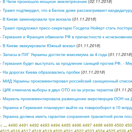
-
В Чили произошло мощное землетрясение
(
02.11.2018
)
-
Трамп подтвердил, что в Белом доме рассматривают кандидатур
-
В Киеве заминировали три вокзала
(
01.11.2018
)
-
Трамп предложил пресс-секретарю Госдепа Нойерт стать постп
-
Германия и Франция обвинили РФ в причастности к исчезновени
-
В Киеве эвакуировали Южный вокзал
(
01.11.2018
)
-
Запасы в ПХГ Украины достигли максимума за 4 года
(
01.11.2018
-
Германия будет выступать за продление санкций против РФ, - Ме
-
На дорогах Киева образовались пробки
(
01.11.2018
)
-
МИД Украины прокомментировал российский санкционный списо
-
ЦИК отменила выборы в двух ОТО из-за угрозы терактов
(
01.11.2
-
Меркель прокомментировала размещение миротворцев ООН на 
-
Украина и Германия планируют выйти на товарооборот в 10 млрд 
-
Украина должна иметь гарантии сохранения транзитной роли посл
<
...
4490
4491
4492
4493
4494
4495
4496
4497
4498
4499
4500
450
4515
4516
4517
4518
4519
4520
4521
4522
4523
4524
4525
4526
45