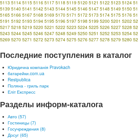
5113
5114
5115
5116
5117
5118
5119
5120
5121
5122
5123
5124
51
5139
5140
5141
5142
5143
5144
5145
5146
5147
5148
5149
5150
51
5165
5166
5167
5168
5169
5170
5171
5172
5173
5174
5175
5176
51
5191
5192
5193
5194
5195
5196
5197
5198
5199
5200
5201
5202
52
5217
5218
5219
5220
5221
5222
5223
5224
5225
5226
5227
5228
52
5243
5244
5245
5246
5247
5248
5249
5250
5251
5252
5253
5254
52
5269
5270
5271
5272
5273
5274
5275
5276
5277
5278
5279
5280
52
Последние поступления в каталог
Юридична компанія Pravokach
батарейки.com.ua
Restpublica
Поляна - гриль парк
Еліт Експресс
Разделы информ-каталога
Авто (57)
Гостиницы (7)
Госучреждения (8)
Досуг (65)