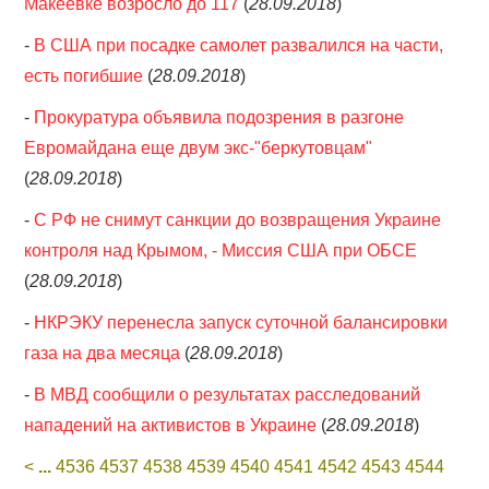
Макеевке возросло до 117
(
28.09.2018
)
-
В США при посадке самолет развалился на части,
есть погибшие
(
28.09.2018
)
-
Прокуратура объявила подозрения в разгоне
Евромайдана еще двум экс-"беркутовцам"
(
28.09.2018
)
-
С РФ не снимут санкции до возвращения Украине
контроля над Крымом, - Миссия США при ОБСЕ
(
28.09.2018
)
-
НКРЭКУ перенесла запуск суточной балансировки
газа на два месяца
(
28.09.2018
)
-
В МВД сообщили о результатах расследований
нападений на активистов в Украине
(
28.09.2018
)
<
...
4536
4537
4538
4539
4540
4541
4542
4543
4544