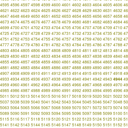
4595
4596
4597
4598
4599
4600
4601
4602
4603
4604
4605
4606
46
4621
4622
4623
4624
4625
4626
4627
4628
4629
4630
4631
4632
46
4647
4648
4649
4650
4651
4652
4653
4654
4655
4656
4657
4658
46
4673
4674
4675
4676
4677
4678
4679
4680
4681
4682
4683
4684
46
4699
4700
4701
4702
4703
4704
4705
4706
4707
4708
4709
4710
47
4725
4726
4727
4728
4729
4730
4731
4732
4733
4734
4735
4736
47
4751
4752
4753
4754
4755
4756
4757
4758
4759
4760
4761
4762
47
4777
4778
4779
4780
4781
4782
4783
4784
4785
4786
4787
4788
47
4803
4804
4805
4806
4807
4808
4809
4810
4811
4812
4813
4814
48
4829
4830
4831
4832
4833
4834
4835
4836
4837
4838
4839
4840
48
4855
4856
4857
4858
4859
4860
4861
4862
4863
4864
4865
4866
48
4881
4882
4883
4884
4885
4886
4887
4888
4889
4890
4891
4892
48
4907
4908
4909
4910
4911
4912
4913
4914
4915
4916
4917
4918
49
4933
4934
4935
4936
4937
4938
4939
4940
4941
4942
4943
4944
49
4959
4960
4961
4962
4963
4964
4965
4966
4967
4968
4969
4970
49
4985
4986
4987
4988
4989
4990
4991
4992
4993
4994
4995
4996
49
5011
5012
5013
5014
5015
5016
5017
5018
5019
5020
5021
5022
50
5037
5038
5039
5040
5041
5042
5043
5044
5045
5046
5047
5048
50
5063
5064
5065
5066
5067
5068
5069
5070
5071
5072
5073
5074
50
5089
5090
5091
5092
5093
5094
5095
5096
5097
5098
5099
5100
51
5115
5116
5117
5118
5119
5120
5121
5122
5123
5124
5125
5126
51
5141
5142
5143
5144
5145
5146
5147
5148
5149
5150
5151
5152
51