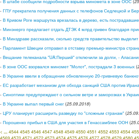
-
В штабе сообщили подробности взрыва миномета в зоне ООС
(
25
-
ГПУ прекратила получения данных с телефонов Седлецкой и Бе
-
В Кривом Роге маршрутка врезалась в дерево, есть пострадавшие
-
Минэнерго предлагает отдать ДТЭК 4 млрд гривен благодаря прио
-
В Минздраве рассказали, сколько средств правительство выдели
-
Парламент Швеции отправил в отставку премьер-министра стран
-
Вещание телеканала "UA:Перший" отключили за долги, - Аласани
-
В зоне ООС взорвался миномет "Молот", пострадали 3 военных
(
-
В Украине ввели в обращение обновленную 20-гривневую банкно
-
ЕС разработает механизм для обхода санкций США против Иран
-
Синоптики предупреждают о сильном ветре и заморозках в Украи
-
В Украине выпал первый снег
(
25.09.2018
)
-
ЦРУ планирует расширить разведку по "сложным странам"
(
25.09
-
Порошенко прибыл в США для участия в Генассамблее ООН
(
25.
<
...
4544
4545
4546
4547
4548
4549
4550
4551
4552
4553
4554
455
4569
4570
4571
4572
4573
4574
4575
4576
4577
4578
4579
4580
45