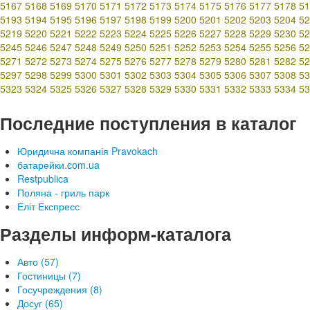
5167
5168
5169
5170
5171
5172
5173
5174
5175
5176
5177
5178
51
5193
5194
5195
5196
5197
5198
5199
5200
5201
5202
5203
5204
52
5219
5220
5221
5222
5223
5224
5225
5226
5227
5228
5229
5230
52
5245
5246
5247
5248
5249
5250
5251
5252
5253
5254
5255
5256
52
5271
5272
5273
5274
5275
5276
5277
5278
5279
5280
5281
5282
52
5297
5298
5299
5300
5301
5302
5303
5304
5305
5306
5307
5308
53
5323
5324
5325
5326
5327
5328
5329
5330
5331
5332
5333
5334
53
Последние поступления в каталог
Юридична компанія Pravokach
батарейки.com.ua
Restpublica
Поляна - гриль парк
Еліт Експресс
Разделы информ-каталога
Авто (57)
Гостиницы (7)
Госучреждения (8)
Досуг (65)