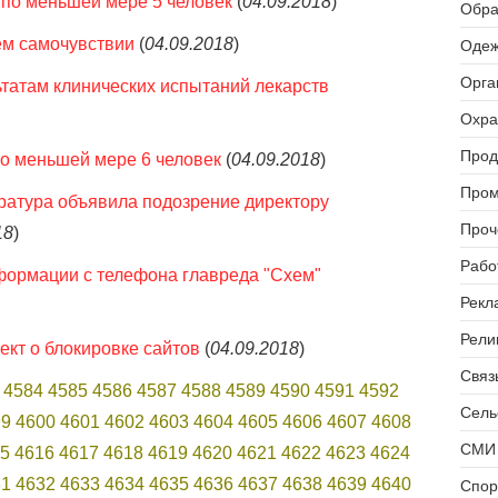
 по меньшей мере 5 человек
(
04.09.2018
)
Обра
ем самочувствии
(
04.09.2018
)
Одеж
Орга
ьтатам клинических испытаний лекарств
Охра
Прод
по меньшей мере 6 человек
(
04.09.2018
)
Пром
уратура объявила подозрение директору
Проч
18
)
Рабо
формации с телефона главреда "Схем"
Рекл
Рели
ект о блокировке сайтов
(
04.09.2018
)
Связь
4584
4585
4586
4587
4588
4589
4590
4591
4592
Сель
99
4600
4601
4602
4603
4604
4605
4606
4607
4608
СМИ 
5
4616
4617
4618
4619
4620
4621
4622
4623
4624
31
4632
4633
4634
4635
4636
4637
4638
4639
4640
Спор