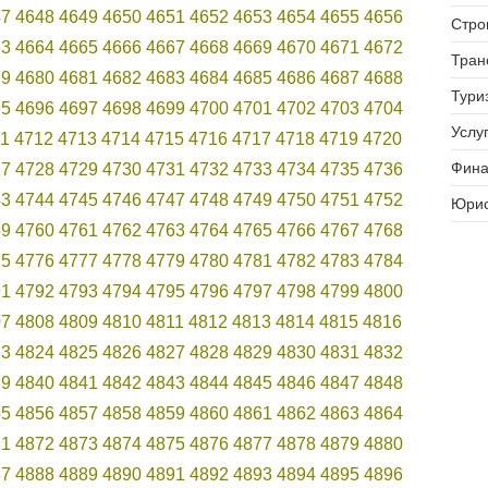
47
4648
4649
4650
4651
4652
4653
4654
4655
4656
Стро
63
4664
4665
4666
4667
4668
4669
4670
4671
4672
Тран
79
4680
4681
4682
4683
4684
4685
4686
4687
4688
Тури
95
4696
4697
4698
4699
4700
4701
4702
4703
4704
Услуг
11
4712
4713
4714
4715
4716
4717
4718
4719
4720
Фина
27
4728
4729
4730
4731
4732
4733
4734
4735
4736
43
4744
4745
4746
4747
4748
4749
4750
4751
4752
Юрис
59
4760
4761
4762
4763
4764
4765
4766
4767
4768
75
4776
4777
4778
4779
4780
4781
4782
4783
4784
91
4792
4793
4794
4795
4796
4797
4798
4799
4800
07
4808
4809
4810
4811
4812
4813
4814
4815
4816
23
4824
4825
4826
4827
4828
4829
4830
4831
4832
39
4840
4841
4842
4843
4844
4845
4846
4847
4848
55
4856
4857
4858
4859
4860
4861
4862
4863
4864
71
4872
4873
4874
4875
4876
4877
4878
4879
4880
87
4888
4889
4890
4891
4892
4893
4894
4895
4896