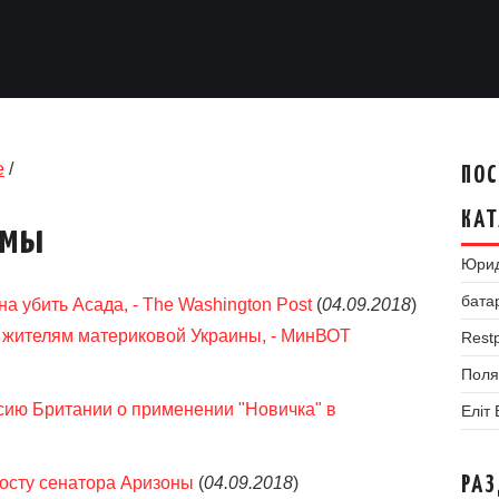
е
/
ПОС
КАТ
умы
Юрид
бата
а убить Асада, - The Washington Post
(
04.09.2018
)
 жителям материковой Украины, - МинВОТ
Restp
Поля
ию Британии о применении "Новичка" в
Еліт
осту сенатора Аризоны
(
04.09.2018
)
РА