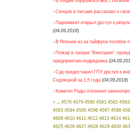
-
В Индии обрушился мост, погибли
-
Сенцов в письме рассказал о сво
-
Парламент открыл доступ к резул
(
04.09.2018
)
-
В Японии из-за тайфуна погибли 
-
Пожар в лагере "Виктория": прок
предприятия-подрядчика
(
04.09.20
-
Суд предоставил ГПУ доступ к ин
Седлецкой за 1,5 года
(
04.09.2018
)
-
Комитет Рады отклонил законопро
<
...
4578
4579
4580
4581
4582
4583
4593
4594
4595
4596
4597
4598
45
4609
4610
4611
4612
4613
4614
461
4625
4626
4627
4628
4629
4630
46