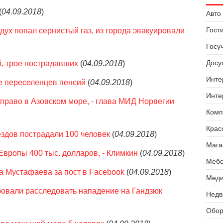
(
04.09.2018
)
Авто 
Гост
дух попал сернистый газ, из города эвакуировали
Госу
Досуг
, трое пострадавших
(
04.09.2018
)
Инте
е переселенцев пенсий
(
04.09.2018
)
Инте
право в Азовском море, - глава МИД Норвегии
Комп
Крас
здов пострадали 100 человек
(
04.09.2018
)
Мага
Европы 400 тыс. долларов, - Климкин
(
04.09.2018
)
Мебе
та Мустафаева за пост в Facebook
(
04.09.2018
)
Меди
бовали расследовать нападение на Гандзюк
Недв
Обор