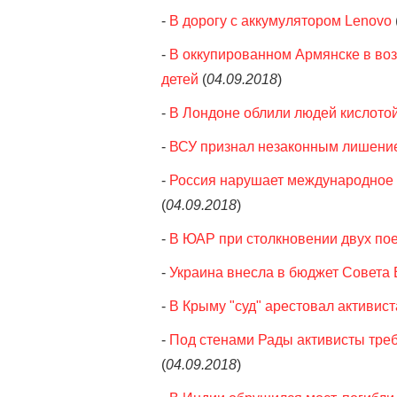
-
В дорогу с аккумулятором Lenovo
-
В оккупированном Армянске в воз
детей
(
04.09.2018
)
-
В Лондоне облили людей кислотой
-
ВСУ признал незаконным лишени
-
Россия нарушает международное 
(
04.09.2018
)
-
В ЮАР при столкновении двух пое
-
Украина внесла в бюджет Совета 
-
В Крыму "суд" арестовал активис
-
Под стенами Рады активисты тре
(
04.09.2018
)