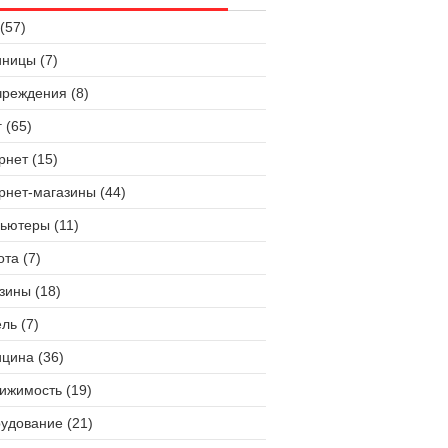
(57)
иницы (7)
чреждения (8)
 (65)
рнет (15)
рнет-магазины (44)
ьютеры (11)
ота (7)
зины (18)
ль (7)
цина (36)
ижимость (19)
удование (21)