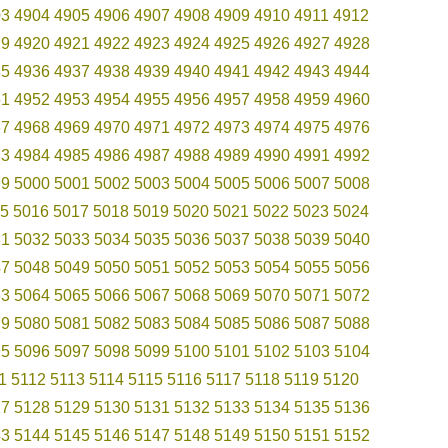
03
4904
4905
4906
4907
4908
4909
4910
4911
4912
19
4920
4921
4922
4923
4924
4925
4926
4927
4928
35
4936
4937
4938
4939
4940
4941
4942
4943
4944
51
4952
4953
4954
4955
4956
4957
4958
4959
4960
67
4968
4969
4970
4971
4972
4973
4974
4975
4976
83
4984
4985
4986
4987
4988
4989
4990
4991
4992
99
5000
5001
5002
5003
5004
5005
5006
5007
5008
5
5016
5017
5018
5019
5020
5021
5022
5023
5024
31
5032
5033
5034
5035
5036
5037
5038
5039
5040
47
5048
5049
5050
5051
5052
5053
5054
5055
5056
63
5064
5065
5066
5067
5068
5069
5070
5071
5072
79
5080
5081
5082
5083
5084
5085
5086
5087
5088
95
5096
5097
5098
5099
5100
5101
5102
5103
5104
1
5112
5113
5114
5115
5116
5117
5118
5119
5120
27
5128
5129
5130
5131
5132
5133
5134
5135
5136
43
5144
5145
5146
5147
5148
5149
5150
5151
5152