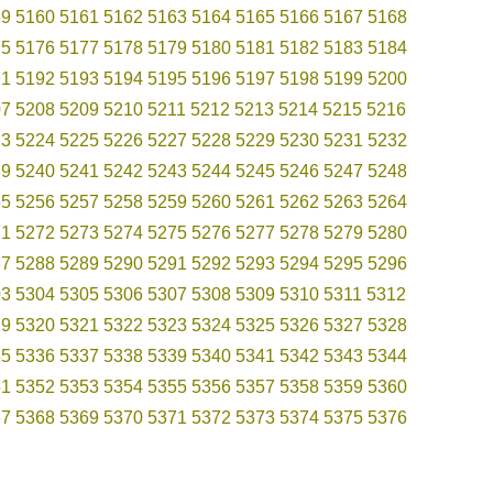
59
5160
5161
5162
5163
5164
5165
5166
5167
5168
75
5176
5177
5178
5179
5180
5181
5182
5183
5184
91
5192
5193
5194
5195
5196
5197
5198
5199
5200
07
5208
5209
5210
5211
5212
5213
5214
5215
5216
23
5224
5225
5226
5227
5228
5229
5230
5231
5232
39
5240
5241
5242
5243
5244
5245
5246
5247
5248
55
5256
5257
5258
5259
5260
5261
5262
5263
5264
71
5272
5273
5274
5275
5276
5277
5278
5279
5280
87
5288
5289
5290
5291
5292
5293
5294
5295
5296
03
5304
5305
5306
5307
5308
5309
5310
5311
5312
19
5320
5321
5322
5323
5324
5325
5326
5327
5328
35
5336
5337
5338
5339
5340
5341
5342
5343
5344
51
5352
5353
5354
5355
5356
5357
5358
5359
5360
67
5368
5369
5370
5371
5372
5373
5374
5375
5376