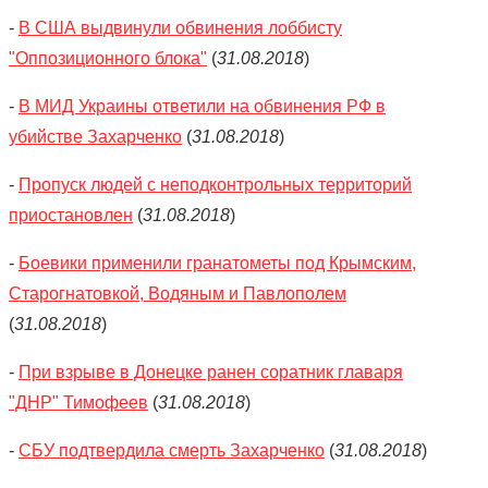
-
В США выдвинули обвинения лоббисту
"Оппозиционного блока"
(
31.08.2018
)
-
В МИД Украины ответили на обвинения РФ в
убийстве Захарченко
(
31.08.2018
)
-
Пропуск людей с неподконтрольных территорий
приостановлен
(
31.08.2018
)
-
Боевики применили гранатометы под Крымским,
Старогнатовкой, Водяным и Павлополем
(
31.08.2018
)
-
При взрыве в Донецке ранен соратник главаря
"ДНР" Тимофеев
(
31.08.2018
)
-
СБУ подтвердила смерть Захарченко
(
31.08.2018
)