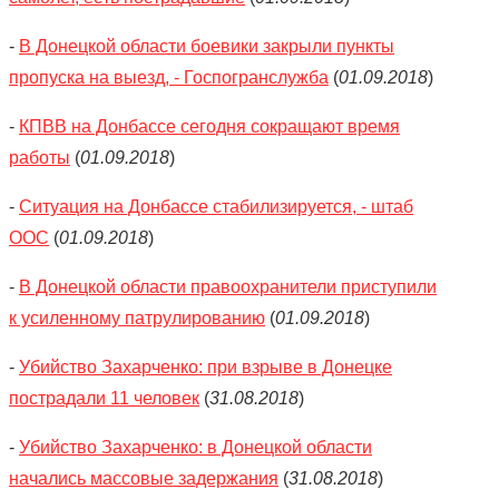
-
В Донецкой области боевики закрыли пункты
пропуска на выезд, - Госпогранслужба
(
01.09.2018
)
-
КПВВ на Донбассе сегодня сокращают время
работы
(
01.09.2018
)
-
Ситуация на Донбассе стабилизируется, - штаб
ООС
(
01.09.2018
)
-
В Донецкой области правоохранители приступили
к усиленному патрулированию
(
01.09.2018
)
-
Убийство Захарченко: при взрыве в Донецке
пострадали 11 человек
(
31.08.2018
)
-
Убийство Захарченко: в Донецкой области
начались массовые задержания
(
31.08.2018
)