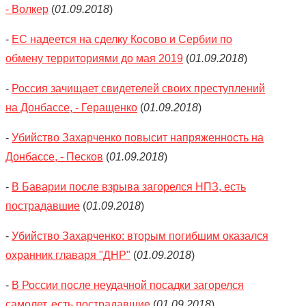
- Волкер
(
01.09.2018
)
-
ЕС надеется на сделку Косово и Сербии по
обмену территориями до мая 2019
(
01.09.2018
)
-
Россия зачищает свидетелей своих преступлений
на Донбассе, - Геращенко
(
01.09.2018
)
-
Убийство Захарченко повысит напряженность на
Донбассе, - Песков
(
01.09.2018
)
-
В Баварии после взрыва загорелся НПЗ, есть
пострадавшие
(
01.09.2018
)
-
Убийство Захарченко: вторым погибшим оказался
охранник главаря "ДНР"
(
01.09.2018
)
-
В России после неудачной посадки загорелся
самолет, есть пострадавшие
(
01.09.2018
)