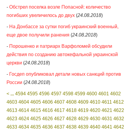
-
Обстрел поселка возле Попасной: количество
погибших увеличилось до двух
(
24.08.2018
)
-
На Донбассе за сутки погиб украинский военный,
еще двое получили ранения
(
24.08.2018
)
-
Порошенко и патриарх Варфоломей обсудили
действия по созданию автокефальной украинской
церкви
(
24.08.2018
)
-
Госдеп опубликовал детали новых санкций против
России
(
24.08.2018
)
<
...
4594
4595
4596
4597
4598
4599
4600
4601
4602
4603
4604
4605
4606
4607
4608
4609
4610
4611
4612
4613
4614
4615
4616
4617
4618
4619
4620
4621
4622
4623
4624
4625
4626
4627
4628
4629
4630
4631
4632
4633
4634
4635
4636
4637
4638
4639
4640
4641
4642