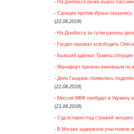
-
На Донбассе резко вырос пассажи
-
Санкции против Ирана оказались 
(
22.08.2018
)
-
На Донбассе за сутки ранены дво
-
Госдеп призвал освободить Олег
-
Бывший адвокат Трампа отпущен п
-
Манафорт признан виновным по в
-
Дело Гандзюк: появились подроб
(
21.08.2018
)
-
Миссия МВФ прибудет в Украину об
(
21.08.2018
)
-
Суд оставил под стражей четыре
-
В Москве задержали участников 