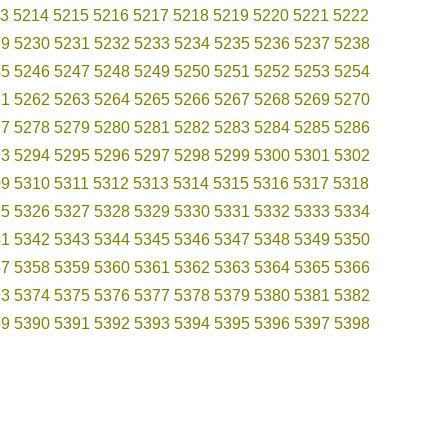
3
5214
5215
5216
5217
5218
5219
5220
5221
5222
29
5230
5231
5232
5233
5234
5235
5236
5237
5238
45
5246
5247
5248
5249
5250
5251
5252
5253
5254
61
5262
5263
5264
5265
5266
5267
5268
5269
5270
77
5278
5279
5280
5281
5282
5283
5284
5285
5286
93
5294
5295
5296
5297
5298
5299
5300
5301
5302
09
5310
5311
5312
5313
5314
5315
5316
5317
5318
25
5326
5327
5328
5329
5330
5331
5332
5333
5334
41
5342
5343
5344
5345
5346
5347
5348
5349
5350
57
5358
5359
5360
5361
5362
5363
5364
5365
5366
73
5374
5375
5376
5377
5378
5379
5380
5381
5382
89
5390
5391
5392
5393
5394
5395
5396
5397
5398