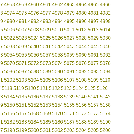
57
4958
4959
4960
4961
4962
4963
4964
4965
4966
73
4974
4975
4976
4977
4978
4979
4980
4981
4982
89
4990
4991
4992
4993
4994
4995
4996
4997
4998
05
5006
5007
5008
5009
5010
5011
5012
5013
5014
21
5022
5023
5024
5025
5026
5027
5028
5029
5030
37
5038
5039
5040
5041
5042
5043
5044
5045
5046
53
5054
5055
5056
5057
5058
5059
5060
5061
5062
69
5070
5071
5072
5073
5074
5075
5076
5077
5078
85
5086
5087
5088
5089
5090
5091
5092
5093
5094
01
5102
5103
5104
5105
5106
5107
5108
5109
5110
7
5118
5119
5120
5121
5122
5123
5124
5125
5126
33
5134
5135
5136
5137
5138
5139
5140
5141
5142
49
5150
5151
5152
5153
5154
5155
5156
5157
5158
65
5166
5167
5168
5169
5170
5171
5172
5173
5174
81
5182
5183
5184
5185
5186
5187
5188
5189
5190
97
5198
5199
5200
5201
5202
5203
5204
5205
5206