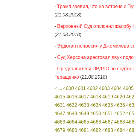
-
Трамп заявил, что на встрече с 
(
21.08.2018
)
-
Верховный Суд отклонил жалобу
(
21.08.2018
)
-
Эрдоган попросил у Джемилева с
-
Суд Херсона арестовал двух под
-
Представители ОРДЛО не подтвер
Геращенко
(
21.08.2018
)
<
...
4600
4601
4602
4603
4604
4605
4615
4616
4617
4618
4619
4620
46
4631
4632
4633
4634
4635
4636
46
4647
4648
4649
4650
4651
4652
46
4663
4664
4665
4666
4667
4668
46
4679
4680
4681
4682
4683
4684
46