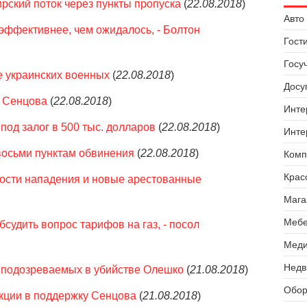
рский поток через пункты пропуска
(
22.08.2018
)
Авто 
эффективнее, чем ожидалось, - Болтон
Гост
Госу
е украинских военных
(
22.08.2018
)
Досуг
а Сенцова
(
22.08.2018
)
Инте
од залог в 500 тыс. долларов
(
22.08.2018
)
Инте
осьми пунктам обвинения
(
22.08.2018
)
Комп
Крас
ности нападения и новые арестованные
Мага
Мебе
судить вопрос тарифов на газ, - посол
Меди
Недв
х подозреваемых в убийстве Олешко
(
21.08.2018
)
Обор
акции в поддержку Сенцова
(
21.08.2018
)