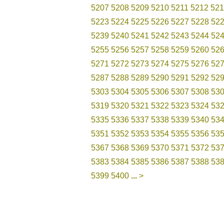
5207
5208
5209
5210
5211
5212
521
5223
5224
5225
5226
5227
5228
52
5239
5240
5241
5242
5243
5244
52
5255
5256
5257
5258
5259
5260
52
5271
5272
5273
5274
5275
5276
52
5287
5288
5289
5290
5291
5292
52
5303
5304
5305
5306
5307
5308
53
5319
5320
5321
5322
5323
5324
53
5335
5336
5337
5338
5339
5340
53
5351
5352
5353
5354
5355
5356
53
5367
5368
5369
5370
5371
5372
53
5383
5384
5385
5386
5387
5388
53
5399
5400
...
>