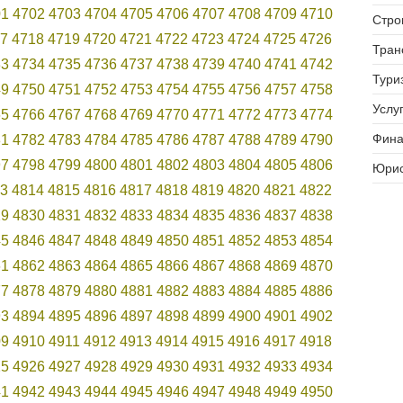
01
4702
4703
4704
4705
4706
4707
4708
4709
4710
Стро
7
4718
4719
4720
4721
4722
4723
4724
4725
4726
Тран
33
4734
4735
4736
4737
4738
4739
4740
4741
4742
Тури
49
4750
4751
4752
4753
4754
4755
4756
4757
4758
Услуг
65
4766
4767
4768
4769
4770
4771
4772
4773
4774
Фина
81
4782
4783
4784
4785
4786
4787
4788
4789
4790
97
4798
4799
4800
4801
4802
4803
4804
4805
4806
Юрис
3
4814
4815
4816
4817
4818
4819
4820
4821
4822
29
4830
4831
4832
4833
4834
4835
4836
4837
4838
45
4846
4847
4848
4849
4850
4851
4852
4853
4854
61
4862
4863
4864
4865
4866
4867
4868
4869
4870
77
4878
4879
4880
4881
4882
4883
4884
4885
4886
93
4894
4895
4896
4897
4898
4899
4900
4901
4902
09
4910
4911
4912
4913
4914
4915
4916
4917
4918
25
4926
4927
4928
4929
4930
4931
4932
4933
4934
41
4942
4943
4944
4945
4946
4947
4948
4949
4950