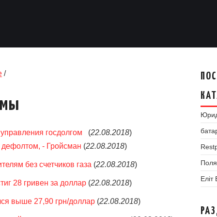
е
/
ПОС
КАТ
умы
Юрид
бата
 управления госдолгом
(
22.08.2018
)
 дефолтом, - Гройсман
(
22.08.2018
)
Restp
Поля
телям без счетчиков газа
(
22.08.2018
)
Еліт
тиг 28 гривен за доллар
(
22.08.2018
)
ся выше 27,90 грн/доллар
(
22.08.2018
)
РА