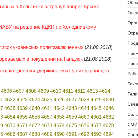
Обра
Путиным в Хельсинки затронул вопрос Крыма
Одеж
Орга
 НАБУ на решение КДКП по Холодницкому
Охра
Прод
писок украинских политзаключенных
(
21.08.2018
)
Пром
озреваемых в покушении на Гандзюк
(
21.08.2018
)
Проч
ждают десятки удерживаемых у них украинцев, -
Рабо
Рекл
4606
4607
4608
4609
4610
4611
4612
4613
4614
Рели
21
4622
4623
4624
4625
4626
4627
4628
4629
4630
Связь
37
4638
4639
4640
4641
4642
4643
4644
4645
4646
Сель
53
4654
4655
4656
4657
4658
4659
4660
4661
4662
СМИ 
69
4670
4671
4672
4673
4674
4675
4676
4677
4678
85
4686
4687
4688
4689
4690
4691
4692
4693
4694
Спор