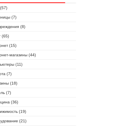
(57)
иницы (7)
чреждения (8)
 (65)
рнет (15)
рнет-магазины (44)
ьютеры (11)
ота (7)
зины (18)
ль (7)
цина (36)
ижимость (19)
удование (21)