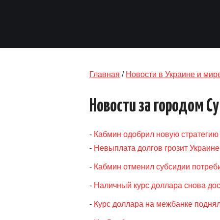
Главная
/
Новости в Украине и мир
Новости за городом С
-
Кабмин одобрил новую стратегию
-
Невыплата долгов грозит Украине
-
Кабмин отменил субсидии потреби
-
Наличный курс доллара снова дос
-
Курс доллара на межбанке поднял