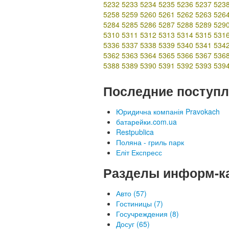
5232
5233
5234
5235
5236
5237
523
5258
5259
5260
5261
5262
5263
526
5284
5285
5286
5287
5288
5289
529
5310
5311
5312
5313
5314
5315
531
5336
5337
5338
5339
5340
5341
534
5362
5363
5364
5365
5366
5367
536
5388
5389
5390
5391
5392
5393
539
Последние поступл
Юридична компанія Pravokach
батарейки.com.ua
Restpublica
Поляна - гриль парк
Еліт Експресс
Разделы информ-к
Авто (57)
Гостиницы (7)
Госучреждения (8)
Досуг (65)