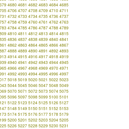
679
4680
4681
4682
4683
4684
4685
705
4706
4707
4708
4709
4710
4711
731
4732
4733
4734
4735
4736
4737
757
4758
4759
4760
4761
4762
4763
783
4784
4785
4786
4787
4788
4789
809
4810
4811
4812
4813
4814
4815
835
4836
4837
4838
4839
4840
4841
861
4862
4863
4864
4865
4866
4867
887
4888
4889
4890
4891
4892
4893
913
4914
4915
4916
4917
4918
4919
939
4940
4941
4942
4943
4944
4945
965
4966
4967
4968
4969
4970
4971
991
4992
4993
4994
4995
4996
4997
017
5018
5019
5020
5021
5022
5023
043
5044
5045
5046
5047
5048
5049
069
5070
5071
5072
5073
5074
5075
095
5096
5097
5098
5099
5100
5101
121
5122
5123
5124
5125
5126
5127
147
5148
5149
5150
5151
5152
5153
173
5174
5175
5176
5177
5178
5179
199
5200
5201
5202
5203
5204
5205
225
5226
5227
5228
5229
5230
5231