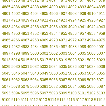
4869
4870
4871
4872
4873
4874
4875
4876
4877
4878
4879
4885
4886
4887
4888
4889
4890
4891
4892
4893
4894
4895
4901
4902
4903
4904
4905
4906
4907
4908
4909
4910
4911
4917
4918
4919
4920
4921
4922
4923
4924
4925
4926
4927
4933
4934
4935
4936
4937
4938
4939
4940
4941
4942
4943
4949
4950
4951
4952
4953
4954
4955
4956
4957
4958
4959
4965
4966
4967
4968
4969
4970
4971
4972
4973
4974
4975
4981
4982
4983
4984
4985
4986
4987
4988
4989
4990
4991
4997
4998
4999
5000
5001
5002
5003
5004
5005
5006
5007
5013
5014
5015
5016
5017
5018
5019
5020
5021
5022
5023
5029
5030
5031
5032
5033
5034
5035
5036
5037
5038
5039
5045
5046
5047
5048
5049
5050
5051
5052
5053
5054
5055
5061
5062
5063
5064
5065
5066
5067
5068
5069
5070
5071
5077
5078
5079
5080
5081
5082
5083
5084
5085
5086
5087
5093
5094
5095
5096
5097
5098
5099
5100
5101
5102
5103
5109
5110
5111
5112
5113
5114
5115
5116
5117
5118
5119
5