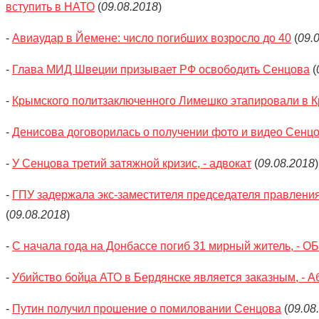
вступить в НАТО
(
09.08.2018
)
-
Авиаудар в Йемене: число погибших возросло до 40
(
09.
-
Глава МИД Швеции призывает РФ освободить Сенцова
(
-
Крымского политзаключенного Лимешко этапировали в 
-
Денисова договорилась о получении фото и видео Сенцо
-
У Сенцова третий затяжной кризис, - адвокат
(
09.08.2018
)
-
ГПУ задержала экс-заместителя председателя правления
(
09.08.2018
)
-
С начала года на Донбассе погиб 31 мирный житель, - О
-
Убийство бойца АТО в Бердянске является заказным, - А
-
Путин получил прошение о помиловании Сенцова
(
09.08