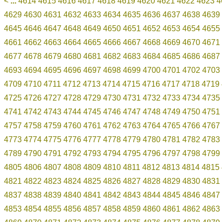
<
...
4614
4615
4616
4617
4618
4619
4620
4621
4622
4623
4
4629
4630
4631
4632
4633
4634
4635
4636
4637
4638
4639
4645
4646
4647
4648
4649
4650
4651
4652
4653
4654
4655
4661
4662
4663
4664
4665
4666
4667
4668
4669
4670
4671
4677
4678
4679
4680
4681
4682
4683
4684
4685
4686
4687
4693
4694
4695
4696
4697
4698
4699
4700
4701
4702
4703
4709
4710
4711
4712
4713
4714
4715
4716
4717
4718
4719
4725
4726
4727
4728
4729
4730
4731
4732
4733
4734
4735
4741
4742
4743
4744
4745
4746
4747
4748
4749
4750
4751
4757
4758
4759
4760
4761
4762
4763
4764
4765
4766
4767
4773
4774
4775
4776
4777
4778
4779
4780
4781
4782
4783
4789
4790
4791
4792
4793
4794
4795
4796
4797
4798
4799
4805
4806
4807
4808
4809
4810
4811
4812
4813
4814
4815
4821
4822
4823
4824
4825
4826
4827
4828
4829
4830
4831
4837
4838
4839
4840
4841
4842
4843
4844
4845
4846
4847
4853
4854
4855
4856
4857
4858
4859
4860
4861
4862
4863