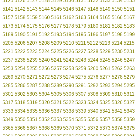
5125
5126
5127
5128
5129
5130
5131
5132
5133
5134
5135
5141
5142
5143
5144
5145
5146
5147
5148
5149
5150
5151
5157
5158
5159
5160
5161
5162
5163
5164
5165
5166
5167
5173
5174
5175
5176
5177
5178
5179
5180
5181
5182
5183
5189
5190
5191
5192
5193
5194
5195
5196
5197
5198
5199
5205
5206
5207
5208
5209
5210
5211
5212
5213
5214
5215
5221
5222
5223
5224
5225
5226
5227
5228
5229
5230
5231
5237
5238
5239
5240
5241
5242
5243
5244
5245
5246
5247
5253
5254
5255
5256
5257
5258
5259
5260
5261
5262
5263
5269
5270
5271
5272
5273
5274
5275
5276
5277
5278
5279
5285
5286
5287
5288
5289
5290
5291
5292
5293
5294
5295
5301
5302
5303
5304
5305
5306
5307
5308
5309
5310
5311
5317
5318
5319
5320
5321
5322
5323
5324
5325
5326
5327
5333
5334
5335
5336
5337
5338
5339
5340
5341
5342
5343
5349
5350
5351
5352
5353
5354
5355
5356
5357
5358
5359
5365
5366
5367
5368
5369
5370
5371
5372
5373
5374
5375