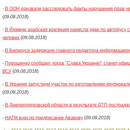
-
В ООН призвали расследовать факты нарушения прав че
(
09.08.2018
)
-
В Йемене арабская коалиция нанесла удар по автобусу с
человек
(
09.08.2018
)
-
В Беларуси задержали главного редактора информацион
-
Порошенко сообщил, когда "Слава Украине!" станет оф
ВСУ
(
09.08.2018
)
-
В Украине запустили участок по изготовлению крупнока
(
09.08.2018
)
-
В Днепропетровской области в результате ДТП пострада
-
НАПК внесло предписание Авакову
(
09.08.2018
)