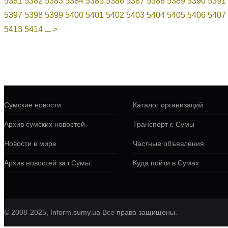
5381
5382
5383
5384
5385
5386
5387
5388
5389
5390
5391
5397
5398
5399
5400
5401
5402
5403
5404
5405
5406
5407
5413
5414
...
>
Сумские новости
Каталог организаций
Архив сумских новостей
Транспорт г. Сумы
Новости в мире
Частные объявления
Архив новостей за г.Сумы
Куда пойти в Сумах
© 2008-2025, Inform.sumy.ua Все права защищены.