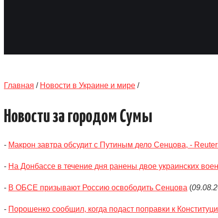
Главная
/
Новости в Украине и мире
/
Новости за городом Сумы
-
Макрон завтра обсудит с Путиным дело Сенцова, - Reuter
-
На Донбассе в течение дня ранены двое украинских вое
-
В ОБСЕ призывают Россию освободить Сенцова
(
09.08.
-
Порошенко сообщил, когда подаст поправки к Конституц