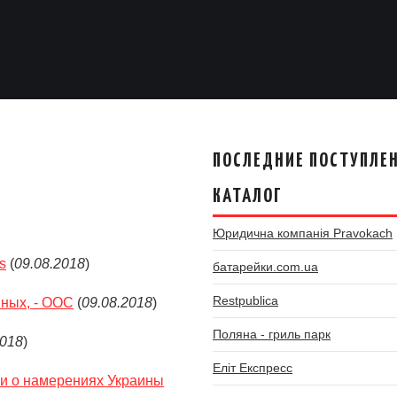
ПОСЛЕДНИЕ ПОСТУПЛЕН
КАТАЛОГ
Юридична компанія Pravokach
s
(
09.08.2018
)
батарейки.com.ua
Restpublica
нных, - ООС
(
09.08.2018
)
Поляна - гриль парк
2018
)
Еліт Експресс
ии о намерениях Украины